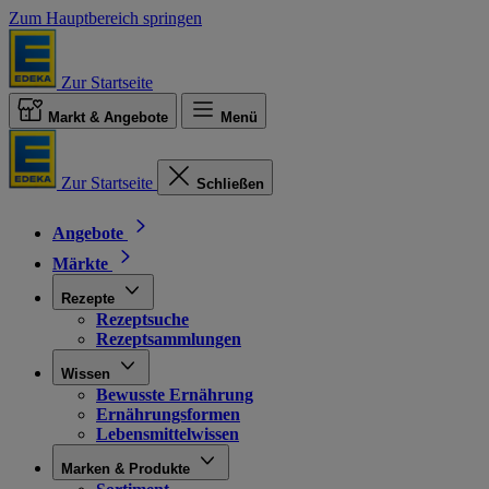
Zum Hauptbereich springen
Zur Startseite
Markt & Angebote
Menü
Zur Startseite
Schließen
Angebote
Märkte
Rezepte
Rezeptsuche
Rezeptsammlungen
Wissen
Bewusste Ernährung
Ernährungsformen
Lebensmittelwissen
Marken & Produkte