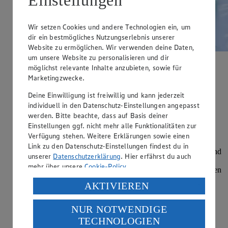
Einstellungen
Wir setzen Cookies und andere Technologien ein, um
dir ein bestmögliches Nutzungserlebnis unserer
Website zu ermöglichen. Wir verwenden deine Daten,
um unsere Website zu personalisieren und dir
möglichst relevante Inhalte anzubieten, sowie für
Marketingzwecke.
Berliner Kindl Schultheiss Brauerei
Deine Einwilligung ist freiwillig und kann jederzeit
individuell in den Datenschutz-Einstellungen angepasst
Made in Berlin
werden. Bitte beachte, dass auf Basis deiner
Seit mehr als 175 Jahren werden
Berliner Kindl, Berliner
Einstellungen ggf. nicht mehr alle Funktionalitäten zur
Pilsner und Schultheiss Pilsener
in Berlin gebraut. Bier
Verfügung stehen. Weitere Erklärungen sowie einen
braucht Heimat und die Heimat dieser Biere ist Berlin. Sie
Link zu den Datenschutz-Einstellungen findest du in
kommen schon immer aus Berlin und kennen die Region und
unserer
Datenschutzerklärung
. Hier erfährst du auch
die Menschen: damals, heute und in Zukunft. Die
mehr über unsere
Cookie-Policy
.
Leidenschaft der Braumeister und Mitarbeiter zeigt sich jeden
Tag. Ihr Können und ihre ganze Energie stecken sie in die
Verarbeitung deiner personenbezogenen Daten in den
AKTIVIEREN
Annahme der Rohstoffe, in den Brauprozess sowie in die
USA durch Facebook und YouTube:
Abfüllung, damit die Berliner Biere allen Biergenießern
schmecken. Na dann Prost.
NUR NOTWENDIGE
Wenn du auf „Aktivieren“ klickst, willigst du im Sinne
TECHNOLOGIEN
des Art. 49 Abs. 1 Satz 1 lit. a) DSGVO ein, dass deine
Zur Website