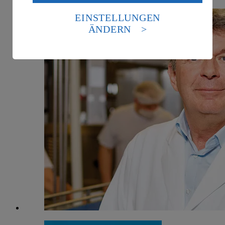
Daten in den USA verarbeitet werden. Der EuGH sieht
die USA als Land mit einem nach europäischen
EINSTELLUNGEN
Standards nicht angemessenen Datenschutzniveau an.
ÄNDERN
Es besteht das Risiko eines Zugriffs durch US-
amerikanische Behörden.
Informationen zum Herausgeber der Seite findest du
im
Impressum