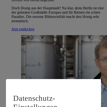
Doch Honig aus der Hauptstadt? Na klar, denn Berlin ist eine
der grünsten Großstädte Europas und für Bienen ein echtes
Paradies. Die enorme Blütenvielfalt macht den Honig sehr
aromatisch.
Jetzt entdecken
Datenschutz-