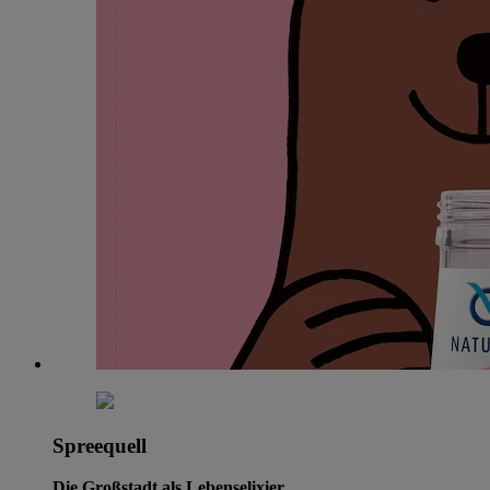
Spreequell
Die Großstadt als Lebenselixier