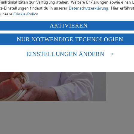
Funktionalitäten zur Verfügung stehen. Weitere Erklärungen sowie einen L
z-Einstellungen findest du in unserer
Datenschutzerklärung
. Hier erfährs
 unsere
Cookie-Policy
.
ung deiner personenbezogenen Daten in den USA durch Facebook und Yo
AKTIVIEREN
f „Aktivieren“ klickst, willigst du im Sinne des Art. 49 Abs. 1 Satz 1 lit
NUR NOTWENDIGE TECHNOLOGIEN
deine Daten in den USA verarbeitet werden. Der EuGH sieht die USA als 
 europäischen Standards nicht angemessenen Datenschutzniveau an. Es b
es Zugriffs durch US-amerikanische Behörden.
EINSTELLUNGEN ÄNDERN
nen zum Herausgeber der Seite findest du im
Impressum