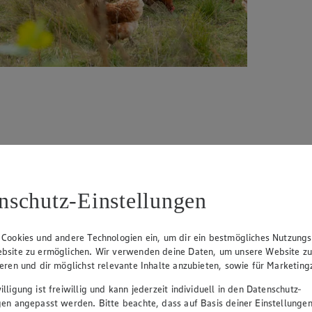
n
nschutz-Einstellungen
der Heimat Niedersachsen steht er für gelebte Familientradition im Wan
nd Familie Pelka beste Freiland- und Bio-Eier. Rund um den Stammbet
enshof deine Region mit echten Landeiern.
 Cookies und andere Technologien ein, um dir ein bestmögliches Nutzungs
bsite zu ermöglichen. Wir verwenden deine Daten, um unsere Website z
ieren und dir möglichst relevante Inhalte anzubieten, sowie für Marketin
lligung ist freiwillig und kann jederzeit individuell in den Datenschutz-
gen angepasst werden. Bitte beachte, dass auf Basis deiner Einstellungen