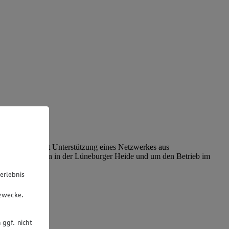
del der Zeit. Mit Unterstützung eines Netzwerkes aus
rieb in Inzmühlen in der Lüneburger Heide und um den Betrieb im
erlebnis
u
gzwecke.
 ggf. nicht