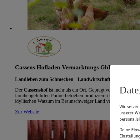
Cassens Hofladen Vermarktungs GbR
Landleben zum Schmecken - Landwirtschaft zum Anfasse
Date
Der
Cassenshof
ist mehr als ein Ort. Geprägt von den Werten 
familiengeführten Partnerbetrieben produzieren Familie Voß u
idyllischen Watzum im Braunschweiger Land versorgt der Cass
Wir setzen
Zur Website
unserer We
personalis
Deine Einwi
Einstellun