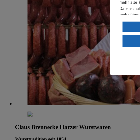
mehr alle 
Datenschut
mehr über
Verarbeit
Wenn du au
ein, dass 
einem nach
Risiko ein
Informatio
Claus Brennecke Harzer Wurstwaren
Wursttradition seit 1854