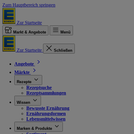
Zum Hauptbereich springen
Zur Startseite
Markt & Angebote
Menü
Zur Startseite
Schließen
Angebote
Märkte
Rezepte
Rezeptsuche
Rezeptsammlungen
Wissen
Bewusste Ernährung
Ernährungsformen
Lebensmittelwissen
Marken & Produkte