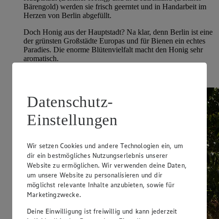
Bärengold) werden sie frisch geerntet und in Handarbeit im
Herzen von Berlin abgefüllt.
Doch Honig aus der Hauptstadt? Na klar, denn Berlin ist eine
der grünsten Großstädte Europas und für Bienen ein echtes
Paradies. Die enorme Blütenvielfalt macht den Honig sehr
aromatisch.
Jetzt entdecken
Datenschutz-
Einstellungen
Wir setzen Cookies und andere Technologien ein, um
dir ein bestmögliches Nutzungserlebnis unserer
Website zu ermöglichen. Wir verwenden deine Daten,
um unsere Website zu personalisieren und dir
möglichst relevante Inhalte anzubieten, sowie für
Marketingzwecke.
Deine Einwilligung ist freiwillig und kann jederzeit