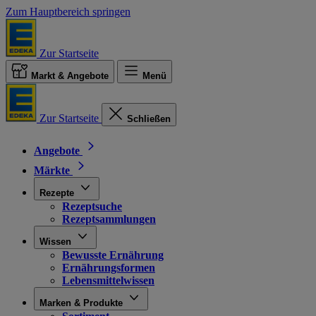
Zum Hauptbereich springen
Zur Startseite
Markt & Angebote
Menü
Zur Startseite
Schließen
Angebote
Märkte
Rezepte
Rezeptsuche
Rezeptsammlungen
Wissen
Bewusste Ernährung
Ernährungsformen
Lebensmittelwissen
Marken & Produkte