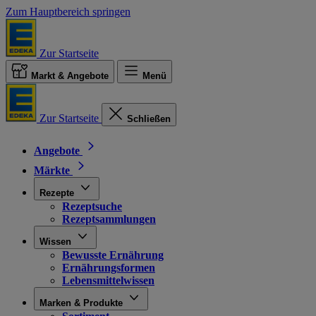
Zum Hauptbereich springen
Zur Startseite
Markt & Angebote
Menü
Zur Startseite
Schließen
Angebote
Märkte
Rezepte
Rezeptsuche
Rezeptsammlungen
Wissen
Bewusste Ernährung
Ernährungsformen
Lebensmittelwissen
Marken & Produkte