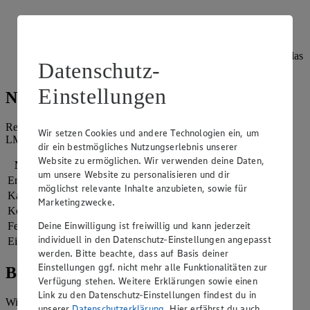
Tomaten und Spinat in den letzten 3 Minuten unter das
Risotto mischen. Nochmals abschmecken.
Risotto anrichten, die Butter in 4 Stückchen teilen und auf das
Datenschutz-
Risotto legen, mit dem Käse bestreuen und servieren.
Einstellungen
Nährwerte
Referenzmenge für einen durchschnittlichen Erwachsenen laut
Wir setzen Cookies und andere Technologien ein, um
LMIV (8.400 kJ/2.000 kcal).
dir ein bestmögliches Nutzungserlebnis unserer
Website zu ermöglichen. Wir verwenden deine Daten,
Nährwerte
pro Portion
um unsere Website zu personalisieren und dir
Energie
1.989 kj (24 %)
möglichst relevante Inhalte anzubieten, sowie für
Kalorien
475 kcal (24 %)
Marketingzwecke.
Kohlenhydrate
63 g
Deine Einwilligung ist freiwillig und kann jederzeit
Fett
17 g
individuell in den Datenschutz-Einstellungen angepasst
Eiweiß
12 g
werden. Bitte beachte, dass auf Basis deiner
Einstellungen ggf. nicht mehr alle Funktionalitäten zur
Bewertung
Verfügung stehen. Weitere Erklärungen sowie einen
Link zu den Datenschutz-Einstellungen findest du in
Wie hat es dir geschmeckt?
unserer
Datenschutzerklärung
. Hier erfährst du auch