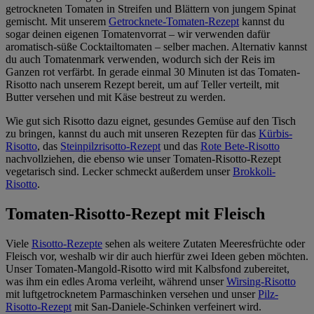
getrockneten Tomaten in Streifen und Blättern von jungem Spinat
gemischt. Mit unserem
Getrocknete-Tomaten-Rezept
kannst du
sogar deinen eigenen Tomatenvorrat – wir verwenden dafür
aromatisch-süße Cocktailtomaten – selber machen. Alternativ kannst
du auch Tomatenmark verwenden, wodurch sich der Reis im
Ganzen rot verfärbt. In gerade einmal 30 Minuten ist das Tomaten-
Risotto nach unserem Rezept bereit, um auf Teller verteilt, mit
Butter versehen und mit Käse bestreut zu werden.
Wie gut sich Risotto dazu eignet, gesundes Gemüse auf den Tisch
zu bringen, kannst du auch mit unseren Rezepten für das
Kürbis-
Risotto
, das
Steinpilzrisotto-Rezept
und das
Rote Bete-Risotto
nachvollziehen, die ebenso wie unser Tomaten-Risotto-Rezept
vegetarisch sind. Lecker schmeckt außerdem unser
Brokkoli-
Risotto
.
Tomaten-Risotto-Rezept mit Fleisch
Viele
Risotto-Rezepte
sehen als weitere Zutaten Meeresfrüchte oder
Fleisch vor, weshalb wir dir auch hierfür zwei Ideen geben möchten.
Unser Tomaten-Mangold-Risotto wird mit Kalbsfond zubereitet,
was ihm ein edles Aroma verleiht, während unser
Wirsing-Risotto
mit luftgetrocknetem Parmaschinken versehen und unser
Pilz-
Risotto-Rezept
mit San-Daniele-Schinken verfeinert wird.