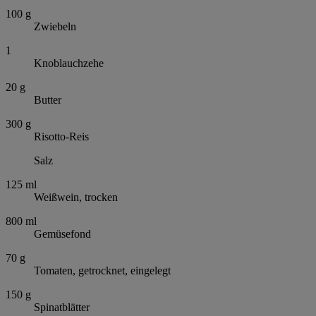
100
g
Zwiebeln
1
Knoblauchzehe
20
g
Butter
300
g
Risotto-Reis
Salz
125
ml
Weißwein, trocken
800
ml
Gemüsefond
70
g
Tomaten, getrocknet, eingelegt
150
g
Spinatblätter