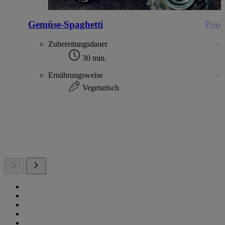
Gemüse-Spaghetti
Penn
Zubereitungsdauer
30 min.
Ernährungsweise
Vegetarisch