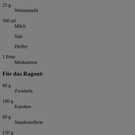
25
g
Weizenmehl
500
ml
Milch
Salz
Pfeffer
1
Prise
Muskatnuss
Für das Ragout:
80
g
Zwiebeln
100
g
Karotten
60
g
Staudensellerie
150
g