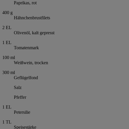
Paprikas, rot
400
g
Hähnchenbrustfilets
2
EL
Olivenöl, kalt gepresst
1
EL
Tomatenmark
100
ml
Weißwein, trocken
300
ml
Geflügelfond
Salz
Pfeffer
1
EL
Petersilie
1
TL
Speisestärke