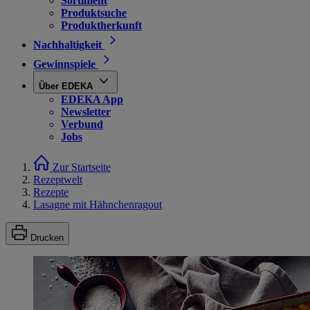
Sortiment
Produktsuche
Produktherkunft
Nachhaltigkeit
Gewinnspiele
Über EDEKA
EDEKA App
Newsletter
Verbund
Jobs
Zur Startseite
Rezeptwelt
Rezepte
Lasagne mit Hähnchenragout
Drucken