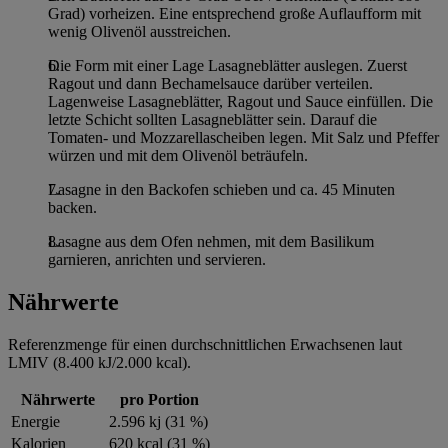
Grad) vorheizen. Eine entsprechend große Auflaufform mit
wenig Olivenöl ausstreichen.
Die Form mit einer Lage Lasagneblätter auslegen. Zuerst
Ragout und dann Bechamelsauce darüber verteilen.
Lagenweise Lasagneblätter, Ragout und Sauce einfüllen. Die
letzte Schicht sollten Lasagneblätter sein. Darauf die
Tomaten- und Mozzarellascheiben legen. Mit Salz und Pfeffer
würzen und mit dem Olivenöl beträufeln.
Lasagne in den Backofen schieben und ca. 45 Minuten
backen.
Lasagne aus dem Ofen nehmen, mit dem Basilikum
garnieren, anrichten und servieren.
Nährwerte
Referenzmenge für einen durchschnittlichen Erwachsenen laut
LMIV (8.400 kJ/2.000 kcal).
Nährwerte
pro Portion
Energie
2.596 kj (31 %)
Kalorien
620 kcal (31 %)