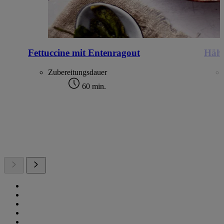
Fettuccine mit Entenragout
Hähn
Zubereitungsdauer
60 min.