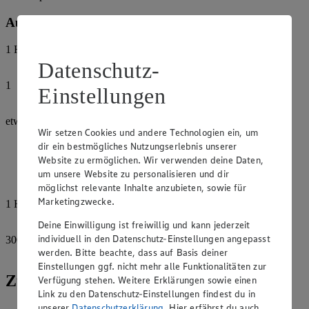
Außerdem:
1
Handvoll
Tomate
Datenschutz-
1
Einstellungen
Mozzarella
etwas
Wir setzen Cookies und andere Technologien ein, um
Olivenöl
dir ein bestmögliches Nutzungserlebnis unserer
Salz
Website zu ermöglichen. Wir verwenden deine Daten,
um unsere Website zu personalisieren und dir
Pfeffer
möglichst relevante Inhalte anzubieten, sowie für
Marketingzwecke.
1
Handvoll
Basilikum
Deine Einwilligung ist freiwillig und kann jederzeit
individuell in den Datenschutz-Einstellungen angepasst
300
g
Lasagneplatten
werden. Bitte beachte, dass auf Basis deiner
Einstellungen ggf. nicht mehr alle Funktionalitäten zur
Zubereitung
Verfügung stehen. Weitere Erklärungen sowie einen
Link zu den Datenschutz-Einstellungen findest du in
unserer
Datenschutzerklärung
. Hier erfährst du auch