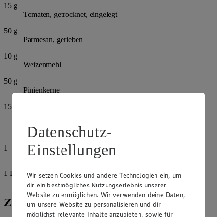
15
g
Tomaten, getrocknet, eingelegt
50
g
Parmesan, gerieben
10
g
Weizenmehl
50
g
Pinienkerne
150
g
Quark
Datenschutz-
Pfeffer
Einstellungen
1
Knoblauchzehe
1
EL
Wir setzen Cookies und andere Technologien ein, um
Basilikumblättchen, fein
dir ein bestmögliches Nutzungserlebnis unserer
Website zu ermöglichen. Wir verwenden deine Daten,
Zubereitung
um unsere Website zu personalisieren und dir
möglichst relevante Inhalte anzubieten, sowie für