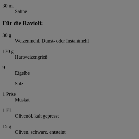
30
ml
Sahne
Für die Ravioli:
30
g
Weizenmehl, Dunst- oder Instantmehl
170
g
Hartweizengrieß
9
Eigelbe
Salz
1
Prise
Muskat
1
EL
Olivenöl, kalt gepresst
15
g
Oliven, schwarz, entsteint