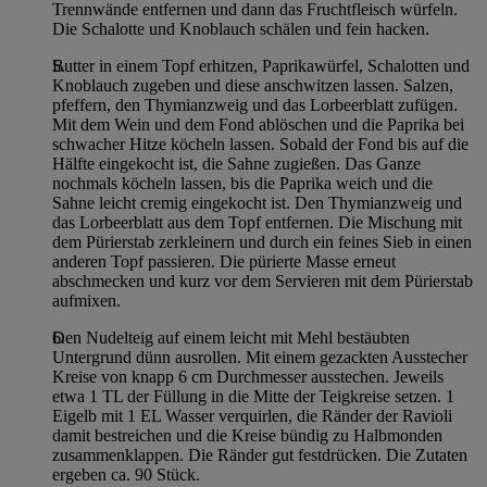
im
Impressum
Trennwände entfernen und dann das Fruchtfleisch würfeln.
Die Schalotte und Knoblauch schälen und fein hacken.
Butter in einem Topf erhitzen, Paprikawürfel, Schalotten und
Knoblauch zugeben und diese anschwitzen lassen. Salzen,
pfeffern, den Thymianzweig und das Lorbeerblatt zufügen.
Mit dem Wein und dem Fond ablöschen und die Paprika bei
schwacher Hitze köcheln lassen. Sobald der Fond bis auf die
Hälfte eingekocht ist, die Sahne zugießen. Das Ganze
nochmals köcheln lassen, bis die Paprika weich und die
Sahne leicht cremig eingekocht ist. Den Thymianzweig und
das Lorbeerblatt aus dem Topf entfernen. Die Mischung mit
dem Pürierstab zerkleinern und durch ein feines Sieb in einen
anderen Topf passieren. Die pürierte Masse erneut
abschmecken und kurz vor dem Servieren mit dem Pürierstab
aufmixen.
Den Nudelteig auf einem leicht mit Mehl bestäubten
Untergrund dünn ausrollen. Mit einem gezackten Ausstecher
Kreise von knapp 6 cm Durchmesser ausstechen. Jeweils
etwa 1 TL der Füllung in die Mitte der Teigkreise setzen. 1
Eigelb mit 1 EL Wasser verquirlen, die Ränder der Ravioli
damit bestreichen und die Kreise bündig zu Halbmonden
zusammenklappen. Die Ränder gut festdrücken. Die Zutaten
ergeben ca. 90 Stück.