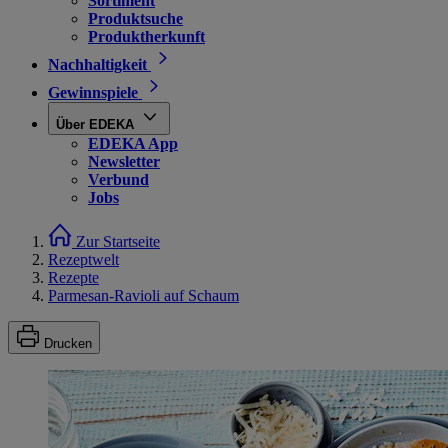
Sortiment
Produktsuche
Produktherkunft
Nachhaltigkeit
Gewinnspiele
Über EDEKA
EDEKA App
Newsletter
Verbund
Jobs
Zur Startseite
Rezeptwelt
Rezepte
Parmesan-Ravioli auf Schaum
Drucken