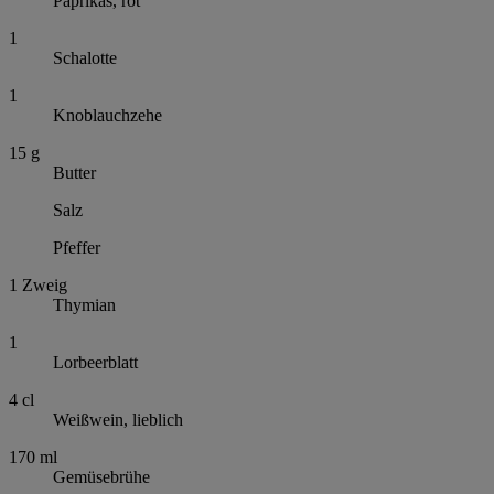
Paprikas, rot
1
Schalotte
1
Knoblauchzehe
15
g
Butter
Salz
Pfeffer
1
Zweig
Thymian
1
Lorbeerblatt
4
cl
Weißwein, lieblich
170
ml
Gemüsebrühe