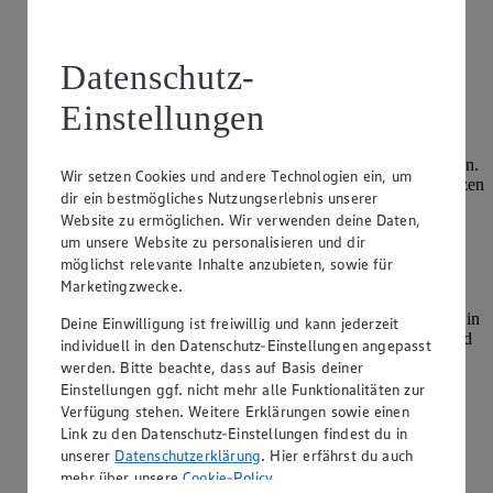
Möchtest du von YouTube bereitgestellte
externe Inhalte laden?
Datenschutz-
Einmalig erlauben
Einstellungen
Für alle Videos erlauben
Datenschutz-Einstellungen
Den Teig für 30 Minuten an einem warmen Ort gehen lassen.
Wir setzen Cookies und andere Technologien ein, um
Die passierten Tomaten mit Oregano, Salz und Pfeffer würzen
dir ein bestmögliches Nutzungserlebnis unserer
und bereithalten.
Website zu ermöglichen. Wir verwenden deine Daten,
um unsere Website zu personalisieren und dir
Den Teig auf einer mit Mehl bestäubten Arbeitsfläche
ausrollen und in 10 Vierecke teilen.
möglichst relevante Inhalte anzubieten, sowie für
Marketingzwecke.
Die Pizzastücke zur Hälfte mit der vorbereiteten
Tomatensauce bestreichen. Die Salami und den Mozzarella in
Deine Einwilligung ist freiwillig und kann jederzeit
Scheiben schneiden. Den Basilikum abzupfen, waschen und
individuell in den Datenschutz-Einstellungen angepasst
in eine Schale geben.
werden. Bitte beachte, dass auf Basis deiner
Einstellungen ggf. nicht mehr alle Funktionalitäten zur
Die Pizzataschen mit Salami und Mozzarella belegen und
Verfügung stehen. Weitere Erklärungen sowie einen
verschließen.
Link zu den Datenschutz-Einstellungen findest du in
Den Backofen auf 220 °C Umluft vorheizen und die
unserer
Datenschutzerklärung
. Hier erfährst du auch
Pizzataschen zwölf Minuten backen. Die fertigen
mehr über unsere
Cookie-Policy
.
Pizzataschen mit frischem Basilikum genießen.