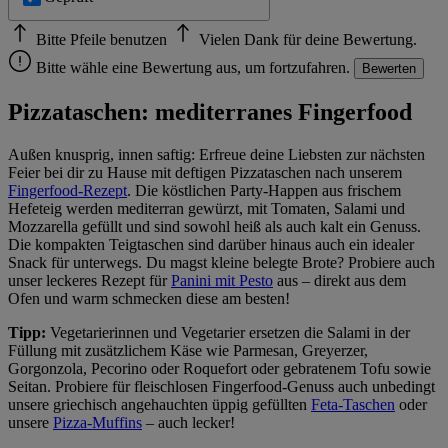
Bitte Pfeile benutzen
Vielen Dank für deine Bewertung.
Bitte wähle eine Bewertung aus, um fortzufahren.
Bewerten
Pizzataschen: mediterranes Fingerfood
Außen knusprig, innen saftig: Erfreue deine Liebsten zur nächsten
Feier bei dir zu Hause mit deftigen Pizzataschen nach unserem
Fingerfood-Rezept
. Die köstlichen Party-Happen aus frischem
Hefeteig werden mediterran gewürzt, mit Tomaten, Salami und
Mozzarella gefüllt und sind sowohl heiß als auch kalt ein Genuss.
Die kompakten Teigtaschen sind darüber hinaus auch ein idealer
Snack für unterwegs. Du magst kleine belegte Brote? Probiere auch
unser leckeres Rezept für
Panini mit Pesto
aus – direkt aus dem
Ofen und warm schmecken diese am besten!
Tipp:
Vegetarierinnen und Vegetarier ersetzen die Salami in der
Füllung mit zusätzlichem Käse wie Parmesan, Greyerzer,
Gorgonzola, Pecorino oder Roquefort oder gebratenem Tofu sowie
Seitan. Probiere für fleischlosen Fingerfood-Genuss auch unbedingt
unsere griechisch angehauchten üppig gefüllten
Feta-Taschen
oder
unsere
Pizza-Muffins
– auch lecker!