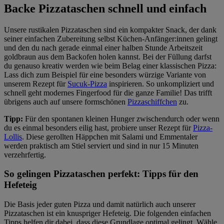
Backe Pizzataschen schnell und einfach
Unsere rustikalen Pizzataschen sind ein kompakter Snack, der dank
seiner einfachen Zubereitung selbst Küchen-Anfänger:innen gelingt
und den du nach gerade einmal einer halben Stunde Arbeitszeit
goldbraun aus dem Backofen holen kannst. Bei der Füllung darfst
du genauso kreativ werden wie beim Belag einer klassischen Pizza:
Lass dich zum Beispiel für eine besonders würzige Variante von
unserem Rezept für
Sucuk-Pizza
inspirieren. So unkompliziert und
schnell geht modernes Fingerfood für die ganze Familie! Das trifft
übrigens auch auf unsere formschönen
Pizzaschiffchen
zu.
Tipp:
Für den spontanen kleinen Hunger zwischendurch oder wenn
du es einmal besonders eilig hast, probiere unser Rezept für
Pizza-
Lollis
. Diese gerollten Häppchen mit Salami und Emmentaler
werden praktisch am Stiel serviert und sind in nur 15 Minuten
verzehrfertig.
So gelingen Pizzataschen perfekt: Tipps für den
Hefeteig
Die Basis jeder guten Pizza und damit natürlich auch unserer
Pizzataschen ist ein knuspriger Hefeteig. Die folgenden einfachen
Tipps helfen dir dabei, dass diese Grundlage optimal gelingt. Wähle