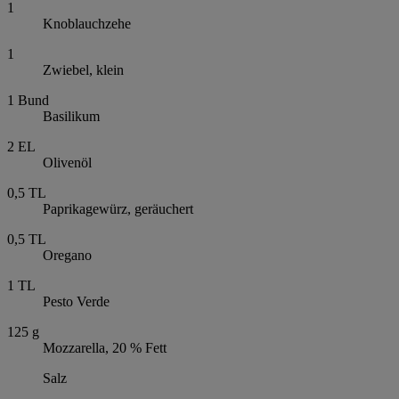
1
Knoblauchzehe
1
Zwiebel, klein
1
Bund
Basilikum
2
EL
Olivenöl
0,5
TL
Paprikagewürz, geräuchert
0,5
TL
Oregano
1
TL
Pesto Verde
125
g
Mozzarella, 20 % Fett
Salz