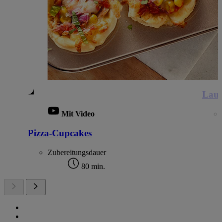
Lauc
Mit Video
Pizza-Cupcakes
Zubereitungsdauer
80 min.