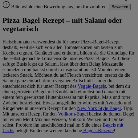
Bitte wähle eine Bewertung aus, um fortzufahren.
Bewerten
Pizza-Bagel-Rezept – mit Salami oder
vegetarisch
Fleischtomaten verwendest du für unser Pizza-Bagel-Rezept
deshalb, weil sie sich von allen Tomatensorten am besten zum
Kochen eignen. Gehäutet und entkernt, bilden sie die Grundlage für
die selbst gemachte Tomatensoße unseres Pizza-Bagels. Auf diese
saftige Basis legst du Salami, lässt über dem Belag Mozzarella
schmelzen und backst damit in insgesamt nur 30 Minuten einen
leckeren Snack. Möchtest du auf Fleisch verzichten, ersetzt du die
Salami ganz einfach durch veganen Aufschnitt – oder du
entscheidest dich für unser Rezept des
Veggie-Bagels
, bei dem du
einen gerösteten Bagel mit Knoblauch einreibst und danach mit
einem fein gewürzten Hüttenkäsesalat mit Paprika, Mais und roter
Zwiebel bestreichst. Etwas ausgefallener wird es mit Avocado und
Ringelbete in unserem Rezept für den
New York Style Bagel
. Tipp:
Mit unserem Rezept für den
Vollkorn-Bagel
backst du deinen Bagel
mit einem Mehl-Mix aus Weizen, Vollkorn-Weizen und Dinkel
selbst. Probiere ihn anschließend mal im Stile eines
Bagels mit
Lachs
belegt! Entdecke weitere köstliche
Bagels-Rezepte
!