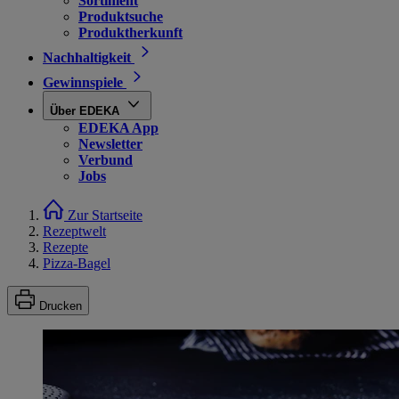
Sortiment
Produktsuche
Produktherkunft
Nachhaltigkeit
Gewinnspiele
Über EDEKA
EDEKA App
Newsletter
Verbund
Jobs
Zur Startseite
Rezeptwelt
Rezepte
Pizza-Bagel
Drucken