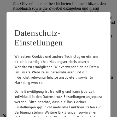
Das Olivenöl in einer beschichteten Pfanne erhitzen, den
Knoblauch sowie die Zwiebel dazugeben und glasig
anschwitzen. Die Tomaten dazugeben und für 10 Minuten
einkochen. Sämtliche Kräuter und Gewürze hinzugeben und
mit Pesto Verde, Salz und Pfeffer abschmecken. Anschließend
die Würztomaten abkühlen lassen.
Datenschutz-
Den Backofen auf 200 °C Ober-/Unterhitze (Umluft 180°C)
Einstellungen
vorheizen.
Inzwischen die Zwiebel schälen und den Mozzarella
abtropfen lassen. Beides in dünne Scheiben schneiden.
Wir setzen Cookies und andere Technologien ein, um
dir ein bestmögliches Nutzungserlebnis unserer
Die Bagel quer aufschneiden und auf dem Backblech
Website zu ermöglichen. Wir verwenden deine Daten,
auslegen. Die Salami in dünne Scheiben schneiden und auf
um unsere Website zu personalisieren und dir
der einen Bagelhälfte verteilen. Die andere Hälfte mit der
möglichst relevante Inhalte anzubieten, sowie für
Tomatensauce bestreichen und klein geschnittenes Basilikum
darauf verteilen. Mit Mozzarella und Zwiebeln belegen und
Marketingzwecke.
im Backofen auf mittleren Schiene backen, bis der Käse
Deine Einwilligung ist freiwillig und kann jederzeit
geschmolzen ist.
individuell in den Datenschutz-Einstellungen angepasst
Die Pizza-Bagel noch warm mit frischem Basilikum und
werden. Bitte beachte, dass auf Basis deiner
Kräutern der Provence servieren.
Einstellungen ggf. nicht mehr alle Funktionalitäten zur
Verfügung stehen. Weitere Erklärungen sowie einen
Nährwerte