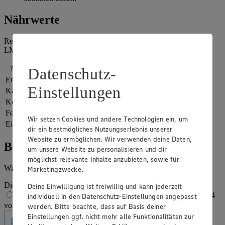
Nährwerte
Referenzmenge für einen durchschnittlichen Erwachsenen laut
LMIV (8.400 kJ/2.000 kcal).
Nährwerte
pro Portion
Datenschutz-
Energie
862 kj (10 %)
Einstellungen
Kalorien
206 kcal (10 %)
Kohlenhydrate
22 g
Fett
11 g
Wir setzen Cookies und andere Technologien ein, um
Eiweiß
3 g
dir ein bestmögliches Nutzungserlebnis unserer
Website zu ermöglichen. Wir verwenden deine Daten,
Bewertung
um unsere Website zu personalisieren und dir
möglichst relevante Inhalte anzubieten, sowie für
Wie hat es dir geschmeckt?
Marketingzwecke.
Die Bewertung wird automatisch gespeichert
Deine Einwilligung ist freiwillig und kann jederzeit
1 von 5 Sternen
2 von 5 Sternen
3 von 5 Sternen
4
individuell in den Datenschutz-Einstellungen angepasst
von 5 Sternen
5 von 5 Sternen
werden. Bitte beachte, dass auf Basis deiner
Einstellungen ggf. nicht mehr alle Funktionalitäten zur
Geprüft