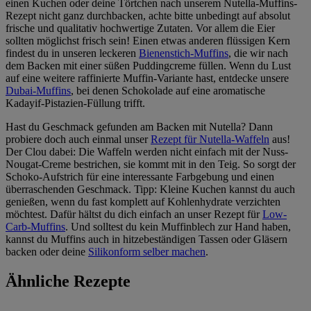
einen Kuchen oder deine Törtchen nach unserem Nutella-Muffins-
Rezept nicht ganz durchbacken, achte bitte unbedingt auf absolut
frische und qualitativ hochwertige Zutaten. Vor allem die Eier
sollten möglichst frisch sein! Einen etwas anderen flüssigen Kern
findest du in unseren leckeren
Bienenstich-Muffins
, die wir nach
dem Backen mit einer süßen Puddingcreme füllen. Wenn du Lust
auf eine weitere raffinierte Muffin-Variante hast, entdecke unsere
Dubai-Muffins
, bei denen Schokolade auf eine aromatische
Kadayif-Pistazien-Füllung trifft.
Hast du Geschmack gefunden am Backen mit Nutella? Dann
probiere doch auch einmal unser
Rezept für Nutella-Waffeln
aus!
Der Clou dabei: Die Waffeln werden nicht einfach mit der Nuss-
Nougat-Creme bestrichen, sie kommt mit in den Teig. So sorgt der
Schoko-Aufstrich für eine interessante Farbgebung und einen
überraschenden Geschmack. Tipp: Kleine Kuchen kannst du auch
genießen, wenn du fast komplett auf Kohlenhydrate verzichten
möchtest. Dafür hältst du dich einfach an unser Rezept für
Low-
Carb-Muffins
. Und solltest du kein Muffinblech zur Hand haben,
kannst du Muffins auch in hitzebeständigen Tassen oder Gläsern
backen oder deine
Silikonform selber machen
.
Ähnliche Rezepte