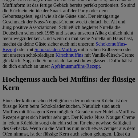
Muffinform ist das fertige Gebäck bereits perfekt portioniert. So sind
die Küchlein ein idealer Snack auf der Party oder dem
Geburtstagsfest, egal wie alt die Gäste sind. Der einzigartige
Geschmack der Nuss-Nougat-Creme weckt einfach bei Alt und
Jung positive Assoziationen. Schließlich begleitet Nutella die
Deutschen schon seit 1965 und ist aus unserem Alltag einfach nicht
mehr wegzudenken. Und wenn du mal keine Nutella im Haus hast,
machst du deine Gäste sicher auch mit unserem
Schokomuffins-
Rezept
oder mit
Schokoladen-Muffins
mit frischen Erdbeeren oder
mit unseren schokoladigen
Kirschmuffins
mit Vanille-Kirsch-Creme
glücklich. Sogar die Schokolade kannst du weglassen. Dafür hältst
du dich einfach an unser
Apfelmusmuffins-Rezept
.
Hochgenuss auch bei Muffins: der flüssige
Kern
Eines der kulinarischen Heiligtümer der modernen Küche ist der
flüssige Kern beim Schokoladenkuchen. Natürlich sind auch
Muffins mit flüssigem Kern möglich. Gerade unser Nutella-Muffins-
Rezept eignet sich hierfür sehr gut. Der Klecks Nuss-Nougat-Creme
in jedem Küchlein sorgt ohnehin schon für eine gewisse Saftigkeit
des Gebäcks. Wenn du die Muffins nun noch etwas zeitiger aus dem
Ofen nimmst, ist der flüssige Kern auch schon gelungen. Lässt du