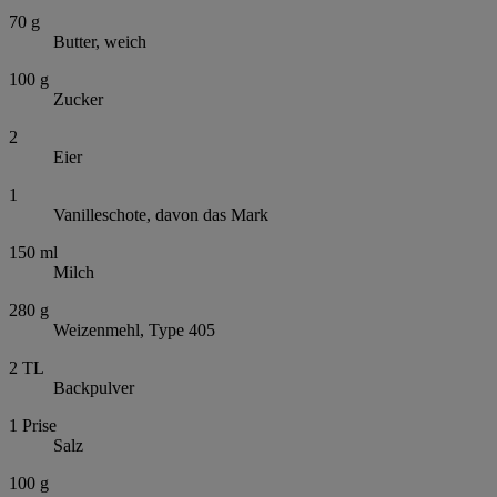
70
g
Butter, weich
100
g
Zucker
2
Eier
1
Vanilleschote, davon das Mark
150
ml
Milch
280
g
Weizenmehl, Type 405
2
TL
Backpulver
1
Prise
Salz
100
g