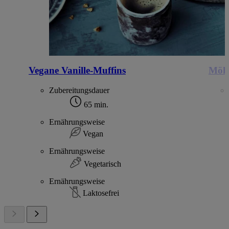
Vegane Vanille-Muffins
Möhr
Zubereitungsdauer
65 min.
Ernährungsweise
Vegan
Ernährungsweise
Vegetarisch
Ernährungsweise
Laktosefrei