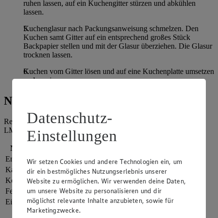
ruhen lassen, auf ein Kuchengitter stürzen und abkühlen
lassen.
Kuchenglasur nach Packungsanweisung schmelzen. Den
Kuchen samt Gitter auf ein entsprechend großes Stück
Backpapier stellen und mit der Glasur überziehen. Die Glasur
trocknen lassen.
Kuchen vom Gitter lösen und auf eine Kuchenplatte umsetzen
und servieren.
Nährwerte
Datenschutz-
Referenzmenge für einen durchschnittlichen Erwachsenen laut
LMIV (8.400 kJ/2.000 kcal).
Einstellungen
Nährwerte
pro Portion
Energie
1.419 kj (17 %)
Wir setzen Cookies und andere Technologien ein, um
Kalorien
339 kcal (17 %)
dir ein bestmögliches Nutzungserlebnis unserer
Kohlenhydrate
41 g
Website zu ermöglichen. Wir verwenden deine Daten,
um unsere Website zu personalisieren und dir
Fett
17 g
möglichst relevante Inhalte anzubieten, sowie für
Eiweiß
4 g
Marketingzwecke.