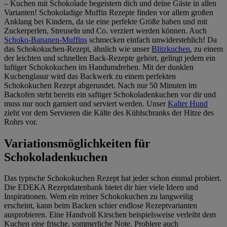
– Kuchen mit Schokolade begeistern dich und deine Gäste in allen
Varianten! Schokoladige Muffin Rezepte finden vor allem großen
Anklang bei Kindern, da sie eine perfekte Größe haben und mit
Zuckerperlen, Streuseln und Co. verziert werden können. Auch
Schoko-Bananen-Muffins
schmecken einfach unwiderstehlich! Da
das Schokokuchen-Rezept, ähnlich wie unser
Blitzkuchen
, zu einem
der leichten und schnellen Back-Rezepte gehört, gelingt jedem ein
luftiger Schokokuchen im Handumdrehen. Mit der dunklen
Kuchenglasur wird das Backwerk zu einem perfekten
Schokokuchen Rezept abgerundet. Nach nur 50 Minuten im
Backofen steht bereits ein saftiger Schokoladenkuchen vor dir und
muss nur noch garniert und serviert werden. Unser
Kalter Hund
zieht vor dem Servieren die Kälte des Kühlschranks der Hitze des
Rohrs vor.
Variationsmöglichkeiten für
Schokoladenkuchen
Das typische Schokokuchen Rezept hat jeder schon einmal probiert.
Die EDEKA Rezeptdatenbank bietet dir hier viele Ideen und
Inspirationen. Wem ein reiner Schokokuchen zu langweilig
erscheint, kann beim Backen schier endlose Rezeptvarianten
ausprobieren. Eine Handvoll Kirschen beispielsweise verleiht dem
Kuchen eine frische, sommerliche Note. Probiere auch