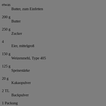
etwas
Butter, zum Einfetten
200
g
Butter
250
g
Zucker
4
Eier, mittelgroß
150
g
Weizenmehl, Type 405
125
g
Speisestärke
20
g
Kakaopulver
2
TL
Backpulver
1
Packung