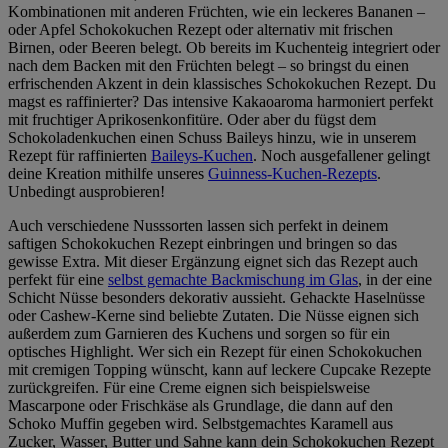
Kombinationen mit anderen Früchten, wie ein leckeres Bananen –
oder Apfel Schokokuchen Rezept oder alternativ mit frischen
Birnen, oder Beeren belegt. Ob bereits im Kuchenteig integriert oder
nach dem Backen mit den Früchten belegt – so bringst du einen
erfrischenden Akzent in dein klassisches Schokokuchen Rezept. Du
magst es raffinierter? Das intensive Kakaoaroma harmoniert perfekt
mit fruchtiger Aprikosenkonfitüre. Oder aber du fügst dem
Schokoladenkuchen einen Schuss Baileys hinzu, wie in unserem
Rezept für raffinierten
Baileys-Kuchen
. Noch ausgefallener gelingt
deine Kreation mithilfe unseres
Guinness-Kuchen-Rezepts
.
Unbedingt ausprobieren!
Auch verschiedene Nusssorten lassen sich perfekt in deinem
saftigen Schokokuchen Rezept einbringen und bringen so das
gewisse Extra. Mit dieser Ergänzung eignet sich das Rezept auch
perfekt für eine
selbst gemachte Backmischung im Glas
, in der eine
Schicht Nüsse besonders dekorativ aussieht. Gehackte Haselnüsse
oder Cashew-Kerne sind beliebte Zutaten. Die Nüsse eignen sich
außerdem zum Garnieren des Kuchens und sorgen so für ein
optisches Highlight. Wer sich ein Rezept für einen Schokokuchen
mit cremigen Topping wünscht, kann auf leckere Cupcake Rezepte
zurückgreifen. Für eine Creme eignen sich beispielsweise
Mascarpone oder Frischkäse als Grundlage, die dann auf den
Schoko Muffin gegeben wird. Selbstgemachtes Karamell aus
Zucker, Wasser, Butter und Sahne kann dein Schokokuchen Rezept