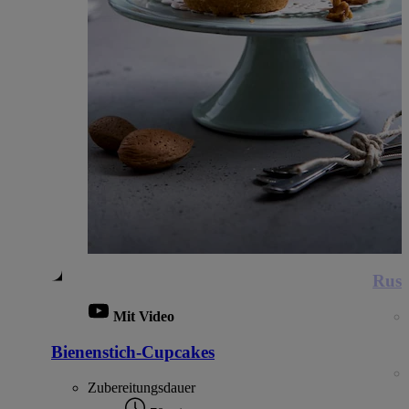
Russ
Mit Video
Bienenstich-Cupcakes
Zubereitungsdauer