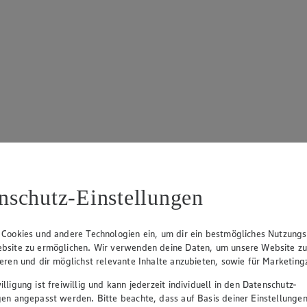
nschutz-Einstellungen
n 5 Sternen. Anzahl der Bewertungen: 6.
 Cookies und andere Technologien ein, um dir ein bestmögliches Nutzungs
bsite zu ermöglichen. Wir verwenden deine Daten, um unsere Website z
ieren und dir möglichst relevante Inhalte anzubieten, sowie für Marketin
lligung ist freiwillig und kann jederzeit individuell in den Datenschutz-
gen angepasst werden. Bitte beachte, dass auf Basis deiner Einstellungen