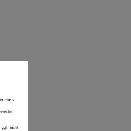
erlebnis
u
gzwecke.
 ggf. nicht