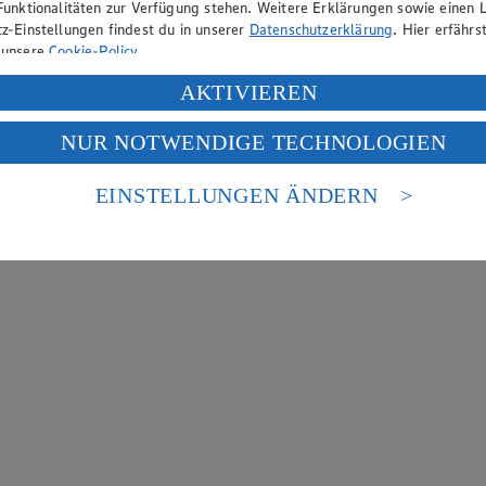
Funktionalitäten zur Verfügung stehen. Weitere Erklärungen sowie einen L
z-Einstellungen findest du in unserer
Datenschutzerklärung
. Hier erfährs
 unsere
Cookie-Policy
.
ung deiner personenbezogenen Daten in den USA durch Facebook und Yo
AKTIVIEREN
f „Aktivieren“ klickst, willigst du im Sinne des Art. 49 Abs. 1 Satz 1 lit
NUR NOTWENDIGE TECHNOLOGIEN
deine Daten in den USA verarbeitet werden. Der EuGH sieht die USA als 
 europäischen Standards nicht angemessenen Datenschutzniveau an. Es b
es Zugriffs durch US-amerikanische Behörden.
EINSTELLUNGEN ÄNDERN
nen zum Herausgeber der Seite findest du im
Impressum