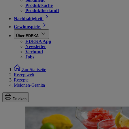
Sortiment
Produktsuche
Produktherkunft
Nachhaltigkeit
Gewinnspiele
Über EDEKA
EDEKA App
Newsletter
Verbund
Jobs
Zur Startseite
Rezeptwelt
Rezepte
Melonen-Granita
Drucken