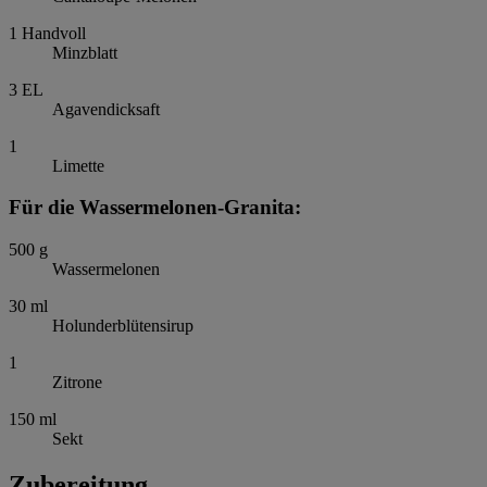
1
Handvoll
Minzblatt
3
EL
Agavendicksaft
1
Limette
Für die Wassermelonen-Granita:
500
g
Wassermelonen
30
ml
Holunderblütensirup
1
Zitrone
150
ml
Sekt
Zubereitung