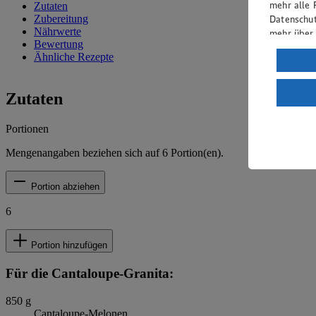
mehr alle 
Zutaten
Datenschut
Zubereitung
Nährwerte
mehr über
Bewertung
Verarbeit
Ähnliche Rezepte
Wenn du au
ein, dass 
Zutaten
einem nach
Risiko ein
Portionen
Informatio
Mengenangaben beziehen sich auf
6
Portion(en).
Portion abziehen
6
Portion hinzufügen
Für die Cantaloupe-Granita:
850
g
Cantaloupe-Melonen