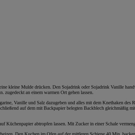
e eine kleine Mulde drücken. Den Sojadrink oder Sojadrink Vanille h
n. zugedeckt an einem warmen Ort gehen lassen.
garine, Vanille und Salz dazugeben und alles mit dem Knethaken des R
chließend auf dem mit Backpapier belegten Backblech gleichmäßig mit
f Küchenpapier abtropfen lassen. Mit Zucker in einer Schale vermeng
eizen. Den Kuchen im Ofen auf der mittleren Schiene 40 Min. backen