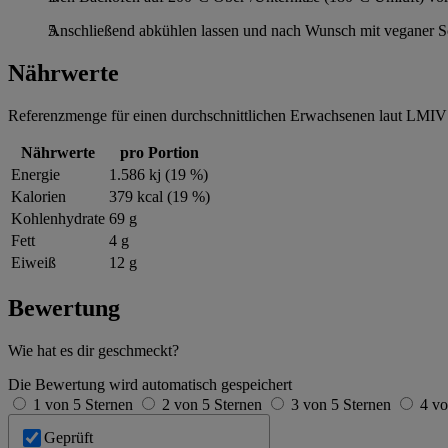
Anschließend abkühlen lassen und nach Wunsch mit veganer Sch
Nährwerte
Referenzmenge für einen durchschnittlichen Erwachsenen laut LMIV 
Nährwerte
pro Portion
Energie
1.586 kj (19 %)
Kalorien
379 kcal (19 %)
Kohlenhydrate
69 g
Fett
4 g
Eiweiß
12 g
Bewertung
Wie hat es dir geschmeckt?
Die Bewertung wird automatisch gespeichert
1 von 5 Sternen
2 von 5 Sternen
3 von 5 Sternen
4 vo
Geprüft