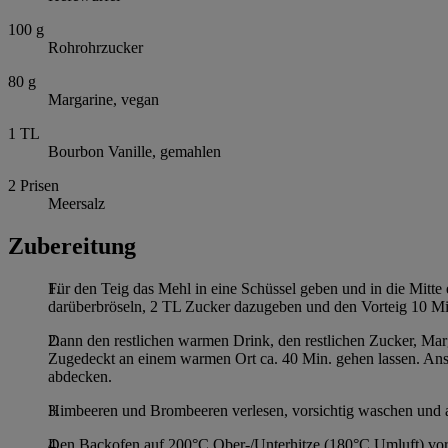
100
g
Rohrohrzucker
80
g
Margarine, vegan
1
TL
Bourbon Vanille, gemahlen
2
Prisen
Meersalz
Zubereitung
Für den Teig das Mehl in eine Schüssel geben und in die Mitt
darüberbröseln, 2 TL Zucker dazugeben und den Vorteig 10 Mi
Dann den restlichen warmen Drink, den restlichen Zucker, Mar
Zugedeckt an einem warmen Ort ca. 40 Min. gehen lassen. Ans
abdecken.
Himbeeren und Brombeeren verlesen, vorsichtig waschen und au
Den Backofen auf 200°C Ober-/Unterhitze (180°C Umluft) vorh