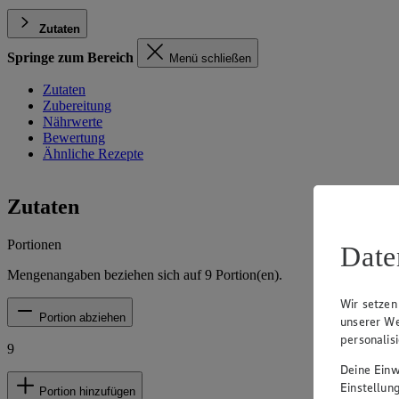
Zutaten
Springe zum Bereich
Menü schließen
Zutaten
Zubereitung
Nährwerte
Bewertung
Ähnliche Rezepte
Zutaten
Portionen
Date
Mengenangaben beziehen sich auf
9
Portion(en).
Wir setzen
Portion abziehen
unserer We
personalis
9
Deine Einwi
Einstellun
Portion hinzufügen