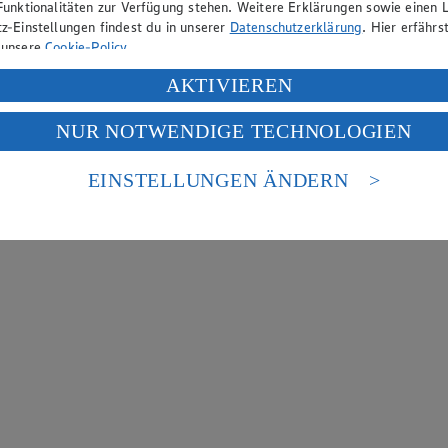
Funktionalitäten zur Verfügung stehen. Weitere Erklärungen sowie einen L
z-Einstellungen findest du in unserer
Datenschutzerklärung
. Hier erfährs
 unsere
Cookie-Policy
.
ung deiner personenbezogenen Daten in den USA durch Facebook und Yo
AKTIVIEREN
f „Aktivieren“ klickst, willigst du im Sinne des Art. 49 Abs. 1 Satz 1 lit
NUR NOTWENDIGE TECHNOLOGIEN
deine Daten in den USA verarbeitet werden. Der EuGH sieht die USA als 
 europäischen Standards nicht angemessenen Datenschutzniveau an. Es b
es Zugriffs durch US-amerikanische Behörden.
EINSTELLUNGEN ÄNDERN
nen zum Herausgeber der Seite findest du im
Impressum