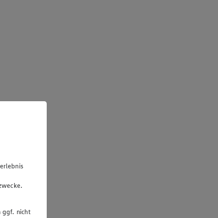
erlebnis
u
gzwecke.
 ggf. nicht