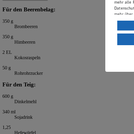
mehr alle 
Datenschut
Für den Beerenbelag:
mehr über
350
g
Verarbeit
Brombeeren
Wenn du au
350
g
ein, dass 
Himbeeren
einem nach
2
EL
Risiko ein
Kokosraspeln
Informatio
50
g
Rohrohrzucker
Für den Teig:
600
g
Dinkelmehl
340
ml
Sojadrink
1,25
Hefewürfel