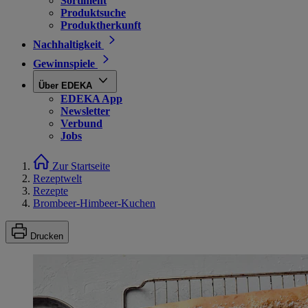
Sortiment
Produktsuche
Produktherkunft
Nachhaltigkeit
Gewinnspiele
Über EDEKA
EDEKA App
Newsletter
Verbund
Jobs
Zur Startseite
Rezeptwelt
Rezepte
Brombeer-Himbeer-Kuchen
Drucken