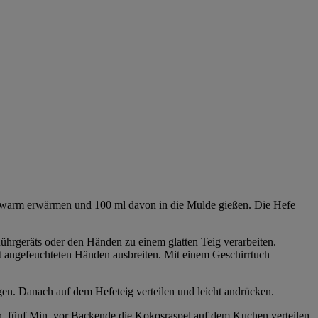
andwarm erwärmen und 100 ml davon in die Mulde gießen. Die Hefe
ührgeräts oder den Händen zu einem glatten Teig verarbeiten.
 angefeuchteten Händen ausbreiten. Mit einem Geschirrtuch
en. Danach auf dem Hefeteig verteilen und leicht andrücken.
, fünf Min. vor Backende die Kokosraspel auf dem Kuchen verteilen.