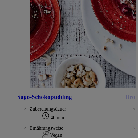
Sago-Schokopudding
Brok
Zubereitungsdauer
40 min.
Ernährungsweise
Vegan