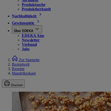
Sortiment
Produktsuche
Produktherkunft
Nachhaltigkeit
Gewinnspiele
Über EDEKA
EDEKA App
Newsletter
Verbund
Jobs
Zur Startseite
Rezeptwelt
Rezepte
Mandelkrokant
Drucken