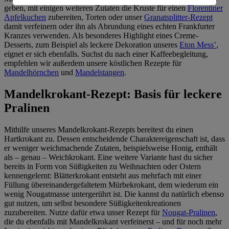
Informationen zum Herausgeber der Seite findest du
geben, mit einigen weiteren Zutaten die Kruste für einen
Florentiner
im
Impressum
Apfelkuchen
zubereiten, Torten oder unser
Granatsplitter-Rezept
damit verfeinern oder ihn als Abrundung eines echten Frankfurter
Kranzes verwenden. Als besonderes Highlight eines Creme-
Desserts, zum Beispiel als leckere Dekoration unseres
Eton Mess’
,
eignet er sich ebenfalls. Suchst du nach einer Kaffeebegleitung,
empfehlen wir außerdem unsere köstlichen Rezepte für
Mandelhörnchen
und
Mandelstangen
.
Mandelkrokant-Rezept: Basis für leckere
Pralinen
Mithilfe unseres Mandelkrokant-Rezepts bereitest du einen
Hartkrokant zu. Dessen entscheidende Charaktereigenschaft ist, dass
er weniger weichmachende Zutaten, beispielsweise Honig, enthält
als – genau – Weichkrokant. Eine weitere Variante hast du sicher
bereits in Form von Süßigkeiten zu Weihnachten oder Ostern
kennengelernt: Blätterkrokant entsteht aus mehrfach mit einer
Füllung übereinandergefaltetem Mürbekrokant, dem wiederum ein
wenig Nougatmasse untergerührt ist. Die kannst du natürlich ebenso
gut nutzen, um selbst besondere Süßigkeitenkreationen
zuzubereiten. Nutze dafür etwa unser Rezept für
Nougat-Pralinen
,
die du ebenfalls mit Mandelkrokant verfeinerst – und für noch mehr