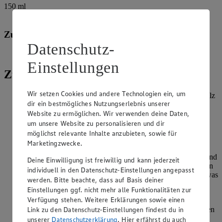
150
ml
Rote-Bete-Saft
Zum Fritieren:
Datenschutz-
Rapsöl
Einstellungen
Zubereitung
Wir setzen Cookies und andere Technologien ein, um
Für den Pizzateig Mehl in eine Schüssel sieben, mit dem Salz
dir ein bestmögliches Nutzungserlebnis unserer
vermischen und in die Mitte eine Mulde drücken. Hefe mit
Website zu ermöglichen. Wir verwenden deine Daten,
dem Zucker in 100 ml lauwarmem Wasser lösen und 5
Minuten ruhen lassen.
um unsere Website zu personalisieren und dir
möglichst relevante Inhalte anzubieten, sowie für
Rote Bete auf einer Küchenreibe fein raspeln. Mit Olivenöl
Marketingzwecke.
und Rote Bete Saft in die Mulde geben und zusammen mit
etwas Mehl vom Rand einkneten. Hefewasser dazugeben und
Deine Einwilligung ist freiwillig und kann jederzeit
alles zu einem glatten Teig verkneten. Für weitere 5 Minuten
individuell in den Datenschutz-Einstellungen angepasst
gründlich durchkneten. Teig zu einer Kugel formen, mit etwas
werden. Bitte beachte, dass auf Basis deiner
Mehl bestäuben und abgedeckt für 30 Minuten bei
Einstellungen ggf. nicht mehr alle Funktionalitäten zur
Raumtemperatur gehen lassen.
Verfügung stehen. Weitere Erklärungen sowie einen
Link zu den Datenschutz-Einstellungen findest du in
Teig in vier Portionen aufteilen, in Frischhaltefolie verpacken
und 2-3 Stunden gehen lassen.
unserer
Datenschutzerklärung
. Hier erfährst du auch