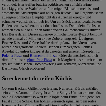
einem spannenden Belag, der unterschiedlichste Geschmacksnoten
verbindet. Hier treffen buttrige Kürbisspalten auf süße Birne,
knackig geröstete Walnüsse auf cremigen Blauschimmelkäse und
aromatische Austernpilze auf würzigen Rucola. Das Ergebnis ist ein
außergewöhnliches Hauptgericht das Aufsehen erregt – und
schneller weg ist, als dir lieb ist. Um ein Stück dieses rosafarbenen
Bodens zu erwischen, musst du schnell sein. Denn deine Liebsten
werden sich nur so auf den farbenfrohen Gaumenschmaus stürzen.
Das Beste daran: Dieses außergewöhnliche Kürbis-Rezept benötigt
gerade einmal 25 Minuten aktive Zubereitungszeit.
Übrigens:
Ersetze Käse und Crème fraîche durch pflanzliche Alternativen,
wird die vegetarische Leckerei schnell zum veganen Genuss.
Absolut glutenfrei knusperst du dagegen mit unseren Rezepten für
Polenta-Pizza
und
Blumenkohl-Pizza
. Oder du entscheidest dich
direkt für unsere
glutenfreie Pizza
nach Margherita-Art – mit einem
typisch italienischen Tricolore-Belag aus Tomaten, Mozzarella und
Basilikum. Gleich probieren!
So erkennst du reifen Kürbis
Ob zum Backen, Grillen oder Braten: Nur reifer Kürbis entfaltet
sein volles Aroma und zergeht auf der Zunge. Und so erkennst du,
ob die Beerenfrucht so weit ist: Klopfe beim Einkauf mit geballter
Faust auf die Schale. Ein hohles Geräusch signalisiert ein reifes
Exemplar. Der Kürbis sollte auf Druck außerdem leicht nachgeben