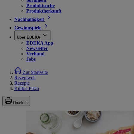
Sortiment
Produktsuche
Produktherkunft
Nachhaltigkeit
Gewinnspiele
Über EDEKA
EDEKA App
Newsletter
Verbund
Jobs
Zur Startseite
Rezeptwelt
Rezepte
Kürbis-Pizza
Drucken