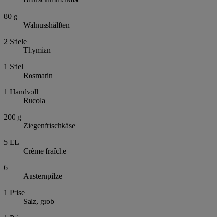
80
g
Walnusshälften
2
Stiele
Thymian
1
Stiel
Rosmarin
1
Handvoll
Rucola
200
g
Ziegenfrischkäse
5
EL
Crème fraîche
6
Austernpilze
1
Prise
Salz, grob