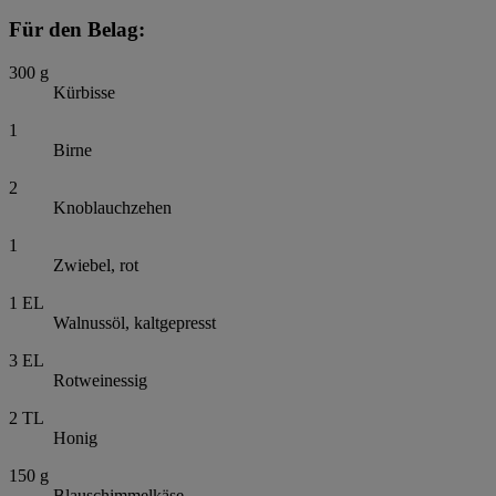
Für den Belag:
300
g
Kürbisse
1
Birne
2
Knoblauchzehen
1
Zwiebel, rot
1
EL
Walnussöl, kaltgepresst
3
EL
Rotweinessig
2
TL
Honig
150
g
Blauschimmelkäse