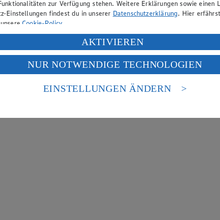
Funktionalitäten zur Verfügung stehen. Weitere Erklärungen sowie einen L
z-Einstellungen findest du in unserer
Datenschutzerklärung
. Hier erfährs
 unsere
Cookie-Policy
.
ung deiner personenbezogenen Daten in den USA durch Facebook und Yo
AKTIVIEREN
f „Aktivieren“ klickst, willigst du im Sinne des Art. 49 Abs. 1 Satz 1 lit
NUR NOTWENDIGE TECHNOLOGIEN
deine Daten in den USA verarbeitet werden. Der EuGH sieht die USA als 
 europäischen Standards nicht angemessenen Datenschutzniveau an. Es b
es Zugriffs durch US-amerikanische Behörden.
EINSTELLUNGEN ÄNDERN
nen zum Herausgeber der Seite findest du im
Impressum