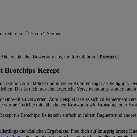
n 5 Sternen
5 von 5 Sternen
Bitte wähle eine Bewertung aus, um fortzufahren.
Bewerten
it Brotchips-Rezept
ge Tradition zurückblickt und in vielen Kulturen sogar als heilig gilt
eiben. Das ist nicht nur eine ärgerliche Verschwendung, sondern auch 
Brot sinnvoll zu verwerten. Zum Beispiel lässt es sich zu Paniermehl v
iele warme Gerichte mit altbackenen Brotwaren wie Brotsuppe oder Brot
ezept für Brotchips: Es ist sehr einfach mit altem Baguette und andere
d allerdings die köstlichen Ergebnisse: Freu dich auf knusprig kross
esan-Chips
. Die sind ebenso einfach – und noch schneller zubereitet!