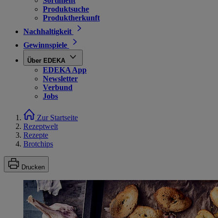
Sortiment
Produktsuche
Produktherkunft
Nachhaltigkeit
Gewinnspiele
Über EDEKA
EDEKA App
Newsletter
Verbund
Jobs
Zur Startseite
Rezeptwelt
Rezepte
Brotchips
Drucken