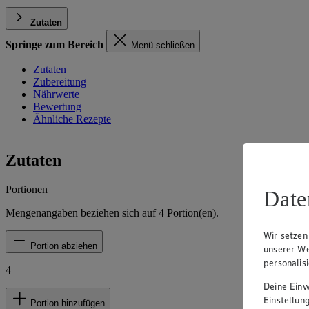
Zutaten
Springe zum Bereich
Menü schließen
Zutaten
Zubereitung
Nährwerte
Bewertung
Ähnliche Rezepte
Zutaten
Portionen
Date
Mengenangaben beziehen sich auf
4
Portion(en).
Wir setzen
Portion abziehen
unserer We
personalis
4
Deine Einwi
Einstellun
Portion hinzufügen