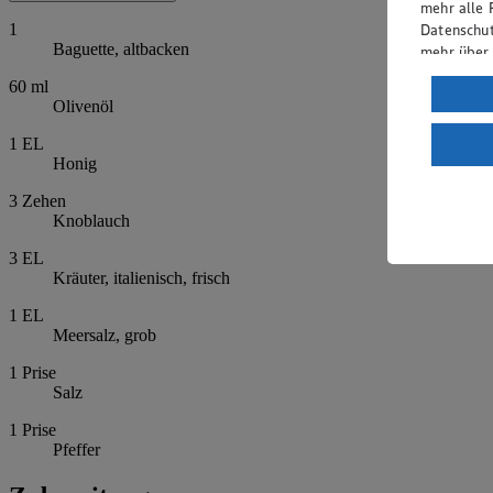
mehr alle 
Datenschut
1
Baguette, altbacken
mehr über
60
ml
Verarbeit
Olivenöl
Wenn du au
1
EL
ein, dass 
Honig
einem nach
Risiko ein
3
Zehen
Knoblauch
Informatio
3
EL
Kräuter, italienisch, frisch
1
EL
Meersalz, grob
1
Prise
Salz
1
Prise
Pfeffer