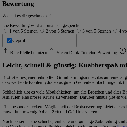
Bewertung
Wie hat es dir geschmeckt?
Die Bewertung wird automatisch gespeichert
1 von 5 Sternen
2 von 5 Sternen
3 von 5 Sternen
4 vo
Geprüft
Bitte Pfeile benutzen
Vielen Dank für deine Bewertung.
Leicht, schnell & günstig: Knabberspaß m
Brot ist eines jener nahrhaften Grundnahrungsmittel, das auf eine lan
dass wertvolle Kohlenhydrate aus gutem Getreide einfach ungenutzt bl
Schließlich gibt es viele Möglichkeiten, um alte Brötchen und altes 
Aufläufen eine krosse Kruste zu verleihen. Darüber hinaus gibt es v
Eine besonders leckere Möglichkeit der Brotverwertung bietet dieses R
musst du nur wenig Arbeit, Zeit und Geld investieren.
Noch besser als die schnelle, einfache und günstige Zubereitung sin
den Geschmack kommst, Probiere gleich noch unsere würzigen
Parm