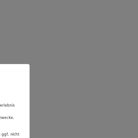
erlebnis
u
gzwecke.
 ggf. nicht