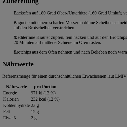
Zubereitung
Backofen auf 180 Grad Ober-/Unterhitze (160 Grad Umluft) vo
Baguette mit einem scharfen Messer in dünne Scheiben schneid
auf den Brotscheiben verstreichen.
Mediterrane Kräuter zupfen, fein hacken und auf den Brotchips
20 Minuten auf mittlerer Schiene im Ofen rösten.
Brotchips aus dem Ofen nehmen und nach Belieben noch warm
Nährwerte
Referenzmenge für einen durchschnittlichen Erwachsenen laut LMIV 
Nährwerte
pro Portion
Energie
971 kj (12 %)
Kalorien
232 kcal (12 %)
Kohlenhydrate
23 g
Fett
15 g
Eiweiß
2 g