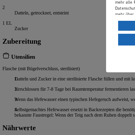
mehr alle 
2
Datenschut
Datteln, getrocknet, entsteint
mehr über
1
EL
Verarbeit
Zucker
Wenn du au
Zubereitung
ein, dass 
einem nach
Risiko ein
Utensilien
Informatio
Flasche (mit Bügelverschluss, sterilisiert)
Datteln und Zucker in eine sterilisierte Flasche füllen und mit
Verschlossen für 7-8 Tage bei Raumtemperatur fermentieren las
Wenn das Hefewasser einen typischen Hefegeruch aufweist, we
Selbstgemachtes Hefewasser ersetzt in Backrezepten die benöti
bekannte Faustregel: Wenn der Teig nach dem Ruhen doppelt so 
Nährwerte