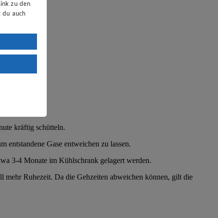
ink zu den
t du auch
uTube:
. a) DSGVO
Land mit
esteht das
ute kräftig schütteln.
 um entstandene Gase entweichen zu lassen.
etwa 3-4 Monate im Kühlschrank gelagert werden.
ll mehr Ruhezeit. Da die Gehzeiten abweichen können, gilt die