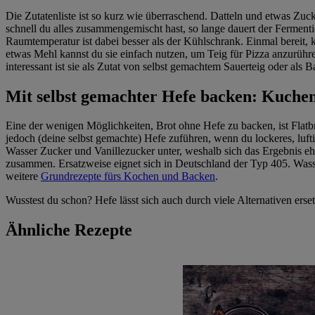
Die Zutatenliste ist so kurz wie überraschend. Datteln und etwas Zuck
schnell du alles zusammengemischt hast, so lange dauert der Ferment
Raumtemperatur ist dabei besser als der Kühlschrank. Einmal bereit,
etwas Mehl kannst du sie einfach nutzen, um Teig für Pizza anzurüh
interessant ist sie als Zutat von selbst gemachtem Sauerteig oder als 
Mit selbst gemachter Hefe backen: Kuchen
Eine der wenigen Möglichkeiten, Brot ohne Hefe zu backen, ist Flatb
jedoch (deine selbst gemachte) Hefe zuführen, wenn du lockeres, luft
Wasser Zucker und Vanillezucker unter, weshalb sich das Ergebnis ehe
zusammen. Ersatzweise eignet sich in Deutschland der Typ 405. Wass
weitere
Grundrezepte fürs Kochen und Backen
.
Wusstest du schon? Hefe lässt sich auch durch viele Alternativen erse
Ähnliche Rezepte