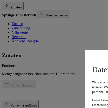
Zutaten
Springe zum Bereich
Menü schließen
Zutaten
Zubereitung
Nährwerte
Bewertung
Ähnliche Rezepte
Zutaten
Portionen
Date
Mengenangaben beziehen sich auf
1
Portion(en).
Wir setzen
Portion abziehen
unserer We
personalis
1
Deine Einwi
Einstellun
Portion hinzufügen