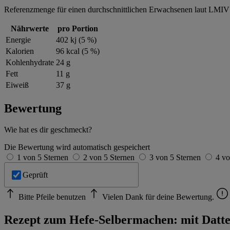
Referenzmenge für einen durchschnittlichen Erwachsenen laut LMIV 
Nährwerte
pro Portion
Energie
402 kj (5 %)
Kalorien
96 kcal (5 %)
Kohlenhydrate
24 g
Fett
11 g
Eiweiß
37 g
Bewertung
Wie hat es dir geschmeckt?
Die Bewertung wird automatisch gespeichert
1 von 5 Sternen
2 von 5 Sternen
3 von 5 Sternen
4 vo
Geprüft
Bitte Pfeile benutzen
Vielen Dank für deine Bewertung.
Rezept zum Hefe-Selbermachen: mit Datt