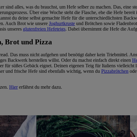
er sind alles, was du brauchst, um Hefe selber zu machen. Das, eine ste
ierungsprozess. Über eine Woche steht die Flasche, ehe die Hefe berei
 kannst du deine selbst gemachte Hefe für die unterschiedlichsten Bac
ren. Auch Brot wie unsere
Joghurtkruste
und Brötchen sowie Fladenbro
Basis unseres
glutenfreien Hefeteigs
. Dabei übernimmt die Hefe die Aufga
, Brot und Pizza
read. Das muss nicht aufgehen und benötigt daher kein Triebmittel. A
iges Backwerk herstellen willst. Oder du machst einfach direkt einen
He
r für süßes Gebäck eignet. Deinen eigenen Teig für Italiens vielleicht
er und frische Hefe sind ebenfalls wichtig, wenn du
Pizzabrötchen
ode
tzen.
Hier
erfährst du mehr dazu.