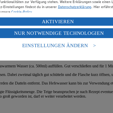
Funktionalitäten zur Verfügung stehen. Weitere Erklärungen sowie einen L
z-Einstellungen findest du in unserer
Datenschutzerklärung
. Hier erfährs
 unsere
Cookie-Policy
.
ung deiner personenbezogenen Daten in den USA durch Facebook und Yo
AKTIVIEREN
f „Aktivieren“ klickst, willigst du im Sinne des Art. 49 Abs. 1 Satz 1 lit
NUR NOTWENDIGE TECHNOLOGIEN
deine Daten in den USA verarbeitet werden. Der EuGH sieht die USA als 
 europäischen Standards nicht angemessenen Datenschutzniveau an. Es b
es Zugriffs durch US-amerikanische Behörden.
EINSTELLUNGEN ÄNDERN
nen zum Herausgeber der Seite findest du im
Impressum
 lauwarmem Wasser (ca. 500ml) auffüllen. Gut verschließen und für 1 Min
sen. Dabei zweimal täglich gut schütteln und die Flasche kurz öffnen,
rden die Datteln entfernt. Das Hefewasser kann bis zur Verwendung 
gte Flüssigkeitsmenge. Die Teige beanspruchen je nach Rezept eventue
groß geworden ist, darf er weiter verarbeitet werden.