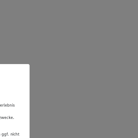
erlebnis
u
gzwecke.
 ggf. nicht