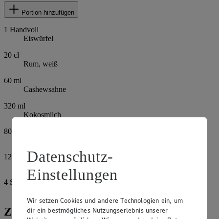
Portion hinzufügen
1
Handvoll
Eiswürfel
20
cl
Rum, weiß
60
ml
Cashewsahne
320
ml
Kokosmilch
800
ml
Ananassaft
Datenschutz-
12
EL
Crushed Ice
Einstellungen
4
Scheiben
Ananas
Wir setzen Cookies und andere Technologien ein, um
Zubereitung
dir ein bestmögliches Nutzungserlebnis unserer