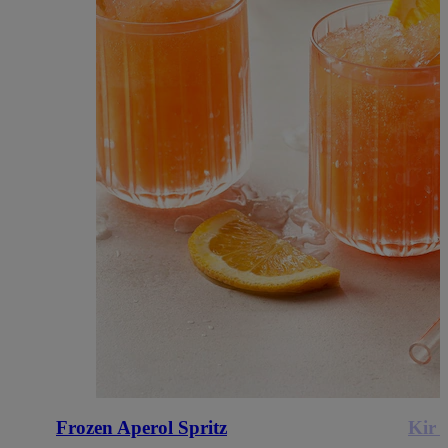
Frozen Aperol Spritz
Kir 