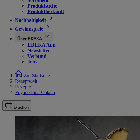
Sortiment
Produktsuche
Produktherkunft
Nachhaltigkeit
Gewinnspiele
Über EDEKA
EDEKA App
Newsletter
Verbund
Jobs
Zur Startseite
Rezeptwelt
Rezepte
Vegane Piña Colada
Drucken