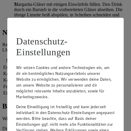
Margarita-Gläser mit einigen Eiswürfeln füllen. Den Drink
durch ein Barsieb in die vorbereiteten Gläser abseihen. Die
übrige Limette heiß abspülen, in Scheiben schneiden und
jeden Drink mit einer Limettenscheibe garnieren. Servieren.
Nährwerte
Datenschutz-
Referenzmenge für einen durchschnittlichen Erwachsenen laut
Einstellungen
LMIV (8.400 kJ/2.000 kcal).
Nährwerte
pro Portion
Energie
1.038 kj (12 %)
Wir setzen Cookies und andere Technologien ein, um
dir ein bestmögliches Nutzungserlebnis unserer
Kalorien
248 kcal (12 %)
Website zu ermöglichen. Wir verwenden deine Daten,
Kohlenhydrate
28 g
um unsere Website zu personalisieren und dir
Fett
0 g
möglichst relevante Inhalte anzubieten, sowie für
Eiweiß
1 g
Marketingzwecke.
Bewertung
Deine Einwilligung ist freiwillig und kann jederzeit
individuell in den Datenschutz-Einstellungen angepasst
werden. Bitte beachte, dass auf Basis deiner
Wie hat es dir geschmeckt?
Einstellungen ggf. nicht mehr alle Funktionalitäten zur
Die Bewertung wird automatisch gespeichert
Verfügung stehen. Weitere Erklärungen sowie einen