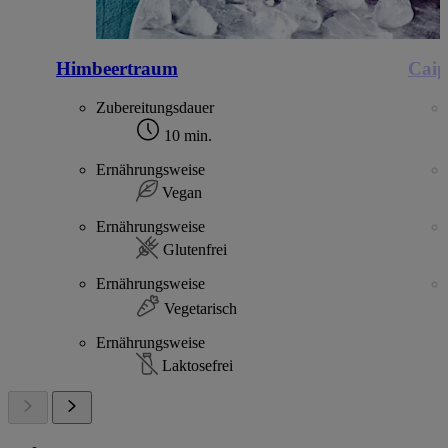
Himbeertraum
Caip
Zubereitungsdauer
10 min.
Ernährungsweise
Vegan
Ernährungsweise
Glutenfrei
Ernährungsweise
Vegetarisch
Ernährungsweise
Laktosefrei