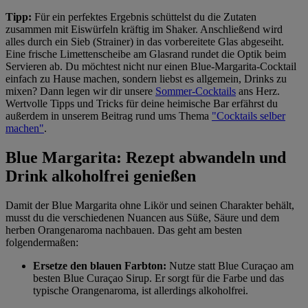
Tipp:
Für ein perfektes Ergebnis schüttelst du die Zutaten
zusammen mit Eiswürfeln kräftig im Shaker. Anschließend wird
alles durch ein Sieb (Strainer) in das vorbereitete Glas abgeseiht.
Eine frische Limettenscheibe am Glasrand rundet die Optik beim
Servieren ab. Du möchtest nicht nur einen Blue-Margarita-Cocktail
einfach zu Hause machen, sondern liebst es allgemein, Drinks zu
mixen? Dann legen wir dir unsere
Sommer-Cocktails
ans Herz.
Wertvolle Tipps und Tricks für deine heimische Bar erfährst du
außerdem in unserem Beitrag rund ums Thema
"Cocktails selber
machen"
.
Blue Margarita: Rezept abwandeln und
Drink alkoholfrei genießen
Damit der Blue Margarita ohne Likör und seinen Charakter behält,
musst du die verschiedenen Nuancen aus Süße, Säure und dem
herben Orangenaroma nachbauen. Das geht am besten
folgendermaßen:
Ersetze den blauen Farbton:
Nutze statt Blue Curaçao am
besten Blue Curaçao Sirup. Er sorgt für die Farbe und das
typische Orangenaroma, ist allerdings alkoholfrei.