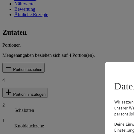
Nährwerte
Bewertung
Ähnliche Rezepte
Zutaten
Portionen
Mengenangaben beziehen sich auf
4
Portion(en).
Portion abziehen
4
Date
Portion hinzufügen
Wir setzen
2
unserer We
Schalotten
personalis
1
Deine Einwi
Knoblauchzehe
Einstellun