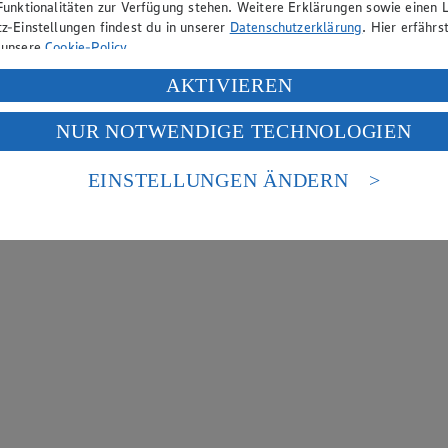
Funktionalitäten zur Verfügung stehen. Weitere Erklärungen sowie einen L
z-Einstellungen findest du in unserer
Datenschutzerklärung
. Hier erfährs
 unsere
Cookie-Policy
.
ung deiner personenbezogenen Daten in den USA durch Facebook und Yo
AKTIVIEREN
f „Aktivieren“ klickst, willigst du im Sinne des Art. 49 Abs. 1 Satz 1 lit
NUR NOTWENDIGE TECHNOLOGIEN
deine Daten in den USA verarbeitet werden. Der EuGH sieht die USA als 
 europäischen Standards nicht angemessenen Datenschutzniveau an. Es b
es Zugriffs durch US-amerikanische Behörden.
EINSTELLUNGEN ÄNDERN
nen zum Herausgeber der Seite findest du im
Impressum