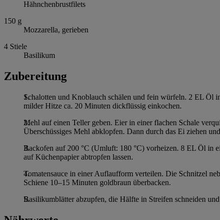
Hähnchenbrustfilets
150
g
Mozzarella, gerieben
4
Stiele
Basilikum
Zubereitung
Schalotten und Knoblauch schälen und fein würfeln. 2 EL Öl i
milder Hitze ca. 20 Minuten dickflüssig einkochen.
Mehl auf einen Teller geben. Eier in einer flachen Schale ver
Überschüssiges Mehl abklopfen. Dann durch das Ei ziehen und
Backofen auf 200 °C (Umluft: 180 °C) vorheizen. 8 EL Öl in ein
auf Küchenpapier abtropfen lassen.
Tomatensauce in einer Auflaufform verteilen. Die Schnitzel neb
Schiene 10–15 Minuten goldbraun überbacken.
Basilikumblätter abzupfen, die Hälfte in Streifen schneiden un
Nährwerte