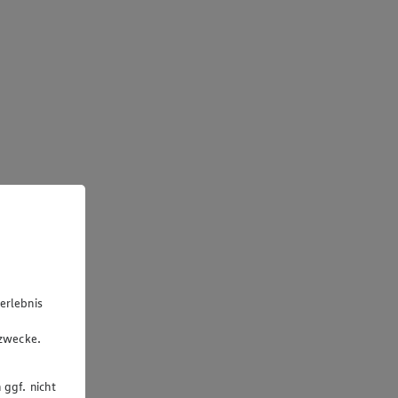
erlebnis
u
gzwecke.
 ggf. nicht