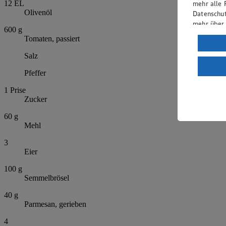
mehr alle 
12
EL
Olivenöl
Datenschut
mehr über
600
g
Tomaten, passiert
Verarbeit
Salz
Wenn du au
ein, dass 
Pfeffer
einem nach
Risiko ein
1
Prise
Zucker
Informatio
60
g
Mehl
3
Eier
100
g
Semmelbrösel
40
g
Parmesan, gerieben
4