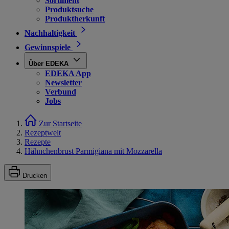
Sortiment
Produktsuche
Produktherkunft
Nachhaltigkeit
Gewinnspiele
Über EDEKA
EDEKA App
Newsletter
Verbund
Jobs
Zur Startseite
Rezeptwelt
Rezepte
Hähnchenbrust Parmigiana mit Mozzarella
Drucken