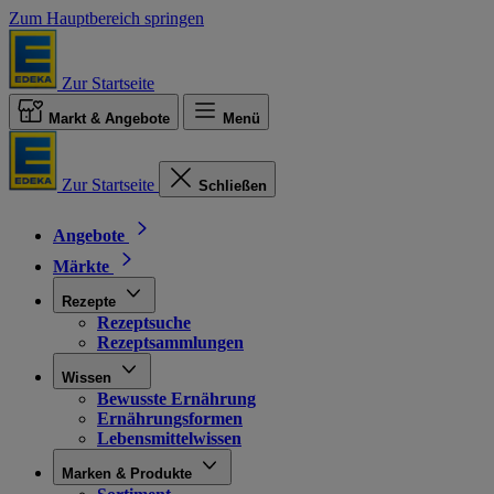
Zum Hauptbereich springen
Zur Startseite
Markt & Angebote
Menü
Zur Startseite
Schließen
Angebote
Märkte
Rezepte
Rezeptsuche
Rezeptsammlungen
Wissen
Bewusste Ernährung
Ernährungsformen
Lebensmittelwissen
Marken & Produkte