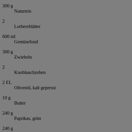
300
g
Naturreis
2
Lorbeerblätter
600
ml
Gemüsefond
300
g
Zwiebeln
2
Knoblauchzehen
2
EL
Olivenöl, kalt gepresst
10
g
Butter
240
g
Paprikas, grün
240
g