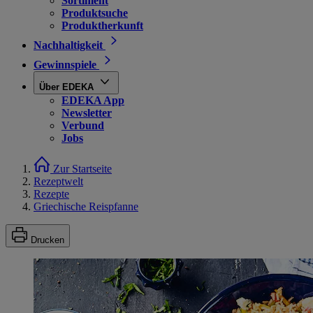
Sortiment
Produktsuche
Produktherkunft
Nachhaltigkeit
Gewinnspiele
Über EDEKA
EDEKA App
Newsletter
Verbund
Jobs
Zur Startseite
Rezeptwelt
Rezepte
Griechische Reispfanne
Drucken