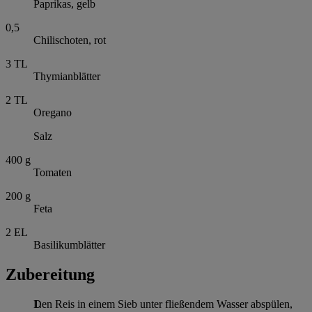
Paprikas, gelb
0,5
Chilischoten, rot
3
TL
Thymianblätter
2
TL
Oregano
Salz
400
g
Tomaten
200
g
Feta
2
EL
Basilikumblätter
Zubereitung
Den Reis in einem Sieb unter fließendem Wasser abspülen,