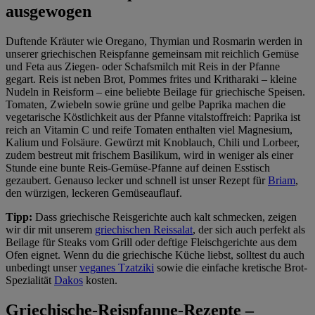
ausgewogen
im
Impressum
Duftende Kräuter wie Oregano, Thymian und Rosmarin werden in
unserer griechischen Reispfanne gemeinsam mit reichlich Gemüse
und Feta aus Ziegen- oder Schafsmilch mit Reis in der Pfanne
gegart. Reis ist neben Brot, Pommes frites und Kritharaki – kleine
Nudeln in Reisform – eine beliebte Beilage für griechische Speisen.
Tomaten, Zwiebeln sowie grüne und gelbe Paprika machen die
vegetarische Köstlichkeit aus der Pfanne vitalstoffreich: Paprika ist
reich an Vitamin C und reife Tomaten enthalten viel Magnesium,
Kalium und Folsäure. Gewürzt mit Knoblauch, Chili und Lorbeer,
zudem bestreut mit frischem Basilikum, wird in weniger als einer
Stunde eine bunte Reis-Gemüse-Pfanne auf deinen Esstisch
gezaubert. Genauso lecker und schnell ist unser Rezept für
Briam
,
den würzigen, leckeren Gemüseauflauf.
Tipp:
Dass griechische Reisgerichte auch kalt schmecken, zeigen
wir dir mit unserem
griechischen Reissalat
, der sich auch perfekt als
Beilage für Steaks vom Grill oder deftige Fleischgerichte aus dem
Ofen eignet. Wenn du die griechische Küche liebst, solltest du auch
unbedingt unser
veganes Tzatziki
sowie die einfache kretische Brot-
Spezialität
Dakos
kosten.
Griechische-Reispfanne-Rezepte –