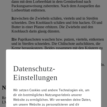
dann mit dem Lorbeerblatt in dem Gemüsefond nach
Packungsanweisung zubereiten. Nach dem Ausquellen das
Lorbeerblatt entfernen.
Inzwischen die Zwiebeln schälen, vierteln und in Streifen
schneiden. Den Knoblauch schälen und fein hacken. Öl und
Butter in einer Pfanne erhitzen. Die Zwiebeln und den
Knoblauch darin glasig dünsten.
Die Paprikaschoten waschen bzw. putzen, vierteln, entkernen
und in Streifen schneiden. Die Chilischote aufschlitzen, die
Kerne herauskratzen. Beides zusammen mit den Kräutern zu
den Zwiebeln geben und kurz anbraten. Den Reis
untermischen und salzen.
Die Tomaten waschen, den Stielansatz entfernen und würfeln.
Datenschutz-
Tomatenwürfel auf dem Reis verteilen. Den Feta darüber
bröckeln. Das Gericht etwa 5 Minuten zugedeckt ziehen
Einstellungen
lassen. Basilikum grob hacken und darüber streuen.
Nährwerte
Wir setzen Cookies und andere Technologien ein, um
dir ein bestmögliches Nutzungserlebnis unserer
Referenzmenge für einen durchschnittlichen Erwachsenen laut
Website zu ermöglichen. Wir verwenden deine Daten,
LMIV (8.400 kJ/2.000 kcal).
um unsere Website zu personalisieren und dir