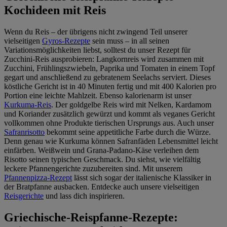
Kochideen mit Reis
Wenn du Reis – der übrigens nicht zwingend Teil unserer
vielseitigen
Gyros-Rezepte
sein muss – in all seinen
Variationsmöglichkeiten liebst, solltest du unser Rezept für
Zucchini-Reis ausprobieren: Langkornreis wird zusammen mit
Zucchini, Frühlingszwiebeln, Paprika und Tomaten in einem Topf
gegart und anschließend zu gebratenem Seelachs serviert. Dieses
köstliche Gericht ist in 40 Minuten fertig und mit 400 Kalorien pro
Portion eine leichte Mahlzeit. Ebenso kalorienarm ist unser
Kurkuma-Reis
. Der goldgelbe Reis wird mit Nelken, Kardamom
und Koriander zusätzlich gewürzt und kommt als veganes Gericht
vollkommen ohne Produkte tierischen Ursprungs aus. Auch unser
Safranrisotto
bekommt seine appetitliche Farbe durch die Würze.
Denn genau wie Kurkuma können Safranfäden Lebensmittel leicht
einfärben. Weißwein und Grana-Padano-Käse verleihen dem
Risotto seinen typischen Geschmack. Du siehst, wie vielfältig
leckere Pfannengerichte zuzubereiten sind. Mit unserem
Pfannenpizza-Rezept
lässt sich sogar der italienische Klassiker in
der Bratpfanne ausbacken. Entdecke auch unsere vielseitigen
Reisgerichte
und lass dich inspirieren.
Griechische-Reispfanne-Rezepte: