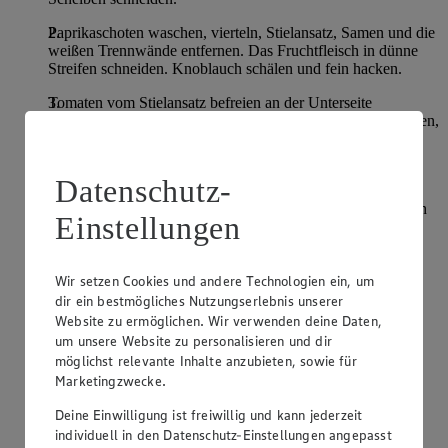
Paprikaschoten waschen, vierteln, Stielansatz, Samen und die
weißen Trennwände entfernen. Das Fruchtfleisch in dünne
Streifen schneiden. Knoblauch schälen und fein hacken.
Tomaten vom Stielansatz befreien an der Unterseite
kreuzweise einschneiden. Kurz blanchieren, kalt abschrecken,
häuten, vierteln, Samen entfernen und das Fruchtfleisch
würfeln.
Datenschutz-
Öl in einer Pfanne erhitzen, Knoblauch kurz anbraten.
Kartoffelscheiben einlegen und unter mehrmaligem Wenden
Einstellungen
golden braten. Paprikastreifen zufügen, 4-5 Minuten mit
braten. Tomatenwürfel zufügen, 2 Minuten mit garen, alles
mit Salz, Pfeffer und Paprikapulver abschmecken.
Wir setzen Cookies und andere Technologien ein, um
Feta in kleine Würfel schneiden. Frühlingszwiebeln putzen
dir ein bestmögliches Nutzungserlebnis unserer
und in feine Ringe schneiden.
Website zu ermöglichen. Wir verwenden deine Daten,
um unsere Website zu personalisieren und dir
Feta und Frühlingszwiebeln vorsichtig unter die Kartoffeln
möglichst relevante Inhalte anzubieten, sowie für
mischen.
Marketingzwecke.
Kartoffelpfanne anrichten und mit Thymian bestreut
Deine Einwilligung ist freiwillig und kann jederzeit
servieren.
individuell in den Datenschutz-Einstellungen angepasst