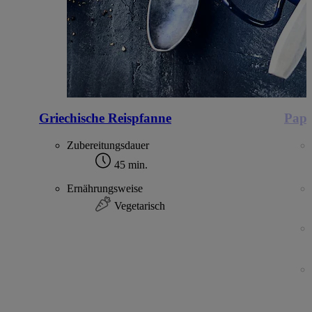
Griechische Reispfanne
Papr
Zubereitungsdauer
45 min.
Ernährungsweise
Vegetarisch