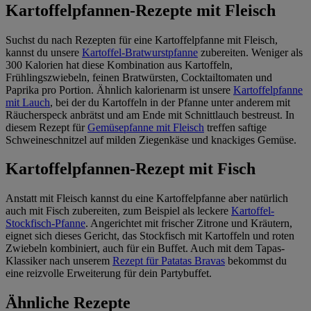
Kartoffelpfannen-Rezepte mit Fleisch
Suchst du nach Rezepten für eine Kartoffelpfanne mit Fleisch,
kannst du unsere
Kartoffel-Bratwurstpfanne
zubereiten. Weniger als
300 Kalorien hat diese Kombination aus Kartoffeln,
Frühlingszwiebeln, feinen Bratwürsten, Cocktailtomaten und
Paprika pro Portion. Ähnlich kalorienarm ist unsere
Kartoffelpfanne
mit Lauch
, bei der du Kartoffeln in der Pfanne unter anderem mit
Räucherspeck anbrätst und am Ende mit Schnittlauch bestreust. In
diesem Rezept für
Gemüsepfanne mit Fleisch
treffen saftige
Schweineschnitzel auf milden Ziegenkäse und knackiges Gemüse.
Kartoffelpfannen-Rezept mit Fisch
Anstatt mit Fleisch kannst du eine Kartoffelpfanne aber natürlich
auch mit Fisch zubereiten, zum Beispiel als leckere
Kartoffel-
Stockfisch-Pfanne
. Angerichtet mit frischer Zitrone und Kräutern,
eignet sich dieses Gericht, das Stockfisch mit Kartoffeln und roten
Zwiebeln kombiniert, auch für ein Buffet. Auch mit dem Tapas-
Klassiker nach unserem
Rezept für Patatas Bravas
bekommst du
eine reizvolle Erweiterung für dein Partybuffet.
Ähnliche Rezepte