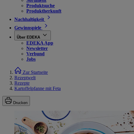
Sortiment
Produktsuche
Produktherkunft
Nachhaltigkeit
Gewinnspiele
Über EDEKA
EDEKA App
Newsletter
Verbund
Jobs
Zur Startseite
Rezeptwelt
Rezepte
Kartoffelpfanne mit Feta
Drucken