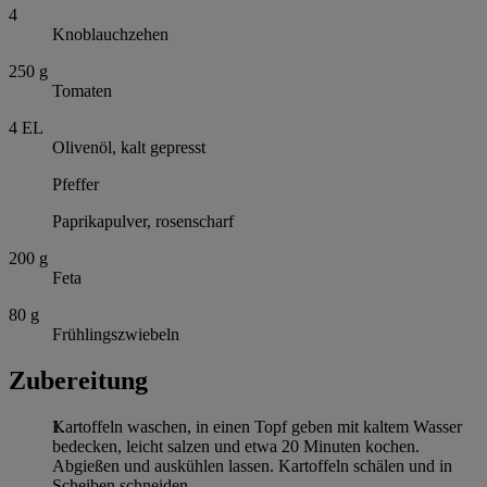
4
Knoblauchzehen
250
g
Tomaten
4
EL
Olivenöl, kalt gepresst
Pfeffer
Paprikapulver, rosenscharf
200
g
Feta
80
g
Frühlingszwiebeln
Zubereitung
Kartoffeln waschen, in einen Topf geben mit kaltem Wasser
bedecken, leicht salzen und etwa 20 Minuten kochen.
Abgießen und auskühlen lassen. Kartoffeln schälen und in
Scheiben schneiden.