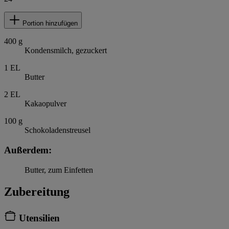
Portion hinzufügen
400
g
Kondensmilch, gezuckert
1
EL
Butter
2
EL
Kakaopulver
100
g
Schokoladenstreusel
Außerdem:
Butter, zum Einfetten
Zubereitung
Utensilien