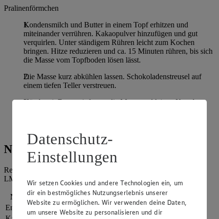
Pralinenförmchen
Kondensmilch und Butter in einem Topf erhitzen und
miteinander verrühren. Kakaopulver hinzufügen und gut
verquirlen. Unter ständigem Rühren leicht zum Kochen
bringen. Hitze reduzieren und ca. 15 Minuten rühren, bis sich
die Masse vom Topfboden lösen lässt.
Die Masse kurz abkühlen lassen. Schokoladenstreusel auf
einem tiefen Teller verstreuen.
Hände mit Butter einfetten, die Masse zu kleinen Kugeln
formen und in den Schokoladenstreuseln wälzen. In
Pralinenförmchen geben und bis zum Verzehr im
Kühlschrank abkühlen lassen.
Datenschutz-
Nährwerte
Einstellungen
Referenzmenge für einen durchschnittlichen Erwachsenen laut
LMIV (8.400 kJ/2.000 kcal).
Wir setzen Cookies und andere Technologien ein, um
dir ein bestmögliches Nutzungserlebnis unserer
Nährwerte
pro Portion
Website zu ermöglichen. Wir verwenden deine Daten,
Energie
201 kj (2 %)
um unsere Website zu personalisieren und dir
Kalorien
48 kcal (2 %)