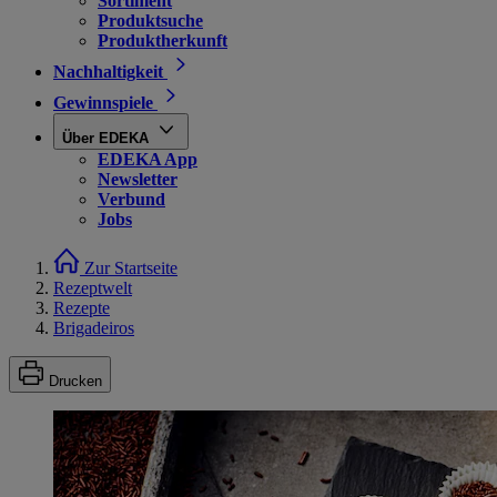
Sortiment
Produktsuche
Produktherkunft
Nachhaltigkeit
Gewinnspiele
Über EDEKA
EDEKA App
Newsletter
Verbund
Jobs
Zur Startseite
Rezeptwelt
Rezepte
Brigadeiros
Drucken