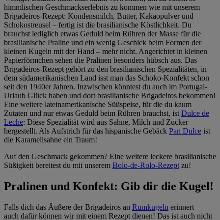
im
Impressum
himmlischen Geschmackserlebnis zu kommen wie mit unserem
Brigadeiros-Rezept: Kondensmilch, Butter, Kakaopulver und
Schokostreusel ‒ fertig ist die brasilianische Köstlichkeit. Du
brauchst lediglich etwas Geduld beim Rühren der Masse für die
brasilianische Praline und ein wenig Geschick beim Formen der
kleinen Kugeln mit der Hand ‒ mehr nicht. Angerichtet in kleinen
Papierförmchen sehen die Pralinen besonders hübsch aus. Das
Brigadeiros-Rezept gehört zu den brasilianischen Spezialitäten, in
dem südamerikanischen Land isst man das Schoko-Konfekt schon
seit den 1940er Jahren. Inzwischen könntest du auch im Portugal-
Urlaub Glück haben und dort brasilianische Brigadeiros bekommen!
Eine weitere lateinamerikanische Süßspeise, für die du kaum
Zutaten und nur etwas Geduld beim Rühren brauchst, ist
Dulce de
Leche
: Diese Spezialität wird aus Sahne, Milch und Zucker
hergestellt. Als Aufstrich für das hispanische Gebäck
Pan Dulce
ist
die Karamellsahne ein Traum!
Auf den Geschmack gekommen? Eine weitere leckere brasilianische
Süßigkeit bereitest du mit unserem
Bolo-de-Rolo-Rezept
zu!
Pralinen und Konfekt: Gib dir die Kugel!
Falls dich das Äußere der Brigadeiros an
Rumkugeln
erinnert ‒
auch dafür können wir mit einem Rezept dienen! Das ist auch nicht