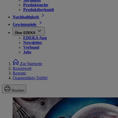
Sortiment
Produktsuche
Produktherkunft
Nachhaltigkeit
Gewinnspiele
Über EDEKA
EDEKA App
Newsletter
Verbund
Jobs
Zur Startseite
Rezeptwelt
Rezepte
Orangenlikör-Trüffel
Drucken