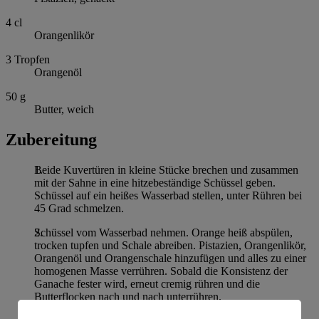
4
cl
Orangenlikör
3
Tropfen
Orangenöl
50
g
Butter, weich
Zubereitung
Beide Kuvertüren in kleine Stücke brechen und zusammen
mit der Sahne in eine hitzebeständige Schüssel geben.
Schüssel auf ein heißes Wasserbad stellen, unter Rühren bei
45 Grad schmelzen.
Schüssel vom Wasserbad nehmen. Orange heiß abspülen,
trocken tupfen und Schale abreiben. Pistazien, Orangenlikör,
Orangenöl und Orangenschale hinzufügen und alles zu einer
homogenen Masse verrühren. Sobald die Konsistenz der
Ganache fester wird, erneut cremig rühren und die
Butterflocken nach und nach unterrühren.