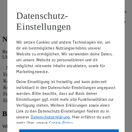
Ganache in einen Spritzbeutel mit Lochtülle (Nr. 10) geben
und auf ein mit Backpapier ausgelegtes Blech die Pralinen
setzen. Für ca. 8 Stunden im Kühlschrank festwerden lassen.
Datenschutz-
Kakaopulver in eine flache Schüssel geben und die Pralinen
Einstellungen
nacheinander darin wälzen.
Nährwerte
Wir setzen Cookies und andere Technologien ein, um
dir ein bestmögliches Nutzungserlebnis unserer
Referenzmenge für einen durchschnittlichen Erwachsenen laut
Website zu ermöglichen. Wir verwenden deine Daten,
LMIV (8.400 kJ/2.000 kcal).
um unsere Website zu personalisieren und dir
möglichst relevante Inhalte anzubieten, sowie für
Nährwerte
pro Portion
Marketingzwecke.
Energie
875 kj (10 %)
Kalorien
209 kcal (10 %)
Deine Einwilligung ist freiwillig und kann jederzeit
Kohlenhydrate
12 g
individuell in den Datenschutz-Einstellungen angepasst
werden. Bitte beachte, dass auf Basis deiner
Fett
14 g
Einstellungen ggf. nicht mehr alle Funktionalitäten zur
Eiweiß
4 g
Verfügung stehen. Weitere Erklärungen sowie einen
Link zu den Datenschutz-Einstellungen findest du in
Bewertung
unserer
Datenschutzerklärung
. Hier erfährst du auch
mehr über unsere
Cookie-Policy
.
Wie hat es dir geschmeckt?