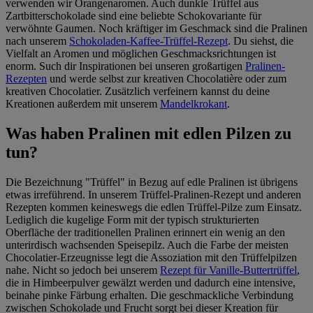
verwenden wir Orangenaromen. Auch dunkle Trüffel aus
Zartbitterschokolade sind eine beliebte Schokovariante für
verwöhnte Gaumen. Noch kräftiger im Geschmack sind die Pralinen
nach unserem
Schokoladen-Kaffee-Trüffel-Rezept
. Du siehst, die
Vielfalt an Aromen und möglichen Geschmacksrichtungen ist
enorm. Such dir Inspirationen bei unseren großartigen
Pralinen-
Rezepten
und werde selbst zur kreativen Chocolatière oder zum
kreativen Chocolatier. Zusätzlich verfeinern kannst du deine
Kreationen außerdem mit unserem
Mandelkrokant
.
Was haben Pralinen mit edlen Pilzen zu
tun?
Die Bezeichnung "Trüffel" in Bezug auf edle Pralinen ist übrigens
etwas irreführend. In unserem Trüffel-Pralinen-Rezept und anderen
Rezepten kommen keineswegs die edlen Trüffel-Pilze zum Einsatz.
Lediglich die kugelige Form mit der typisch strukturierten
Oberfläche der traditionellen Pralinen erinnert ein wenig an den
unterirdisch wachsenden Speisepilz. Auch die Farbe der meisten
Chocolatier-Erzeugnisse legt die Assoziation mit den Trüffelpilzen
nahe. Nicht so jedoch bei unserem
Rezept für Vanille-Buttertrüffel
,
die in Himbeerpulver gewälzt werden und dadurch eine intensive,
beinahe pinke Färbung erhalten. Die geschmackliche Verbindung
zwischen Schokolade und Frucht sorgt bei dieser Kreation für