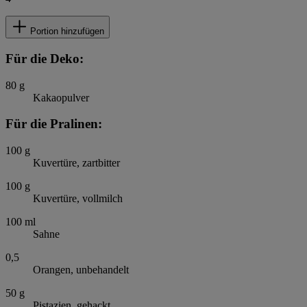
Portion hinzufügen
Für die Deko:
80
g
Kakaopulver
Für die Pralinen:
100
g
Kuvertüre, zartbitter
100
g
Kuvertüre, vollmilch
100
ml
Sahne
0,5
Orangen, unbehandelt
50
g
Pistazien, gehackt