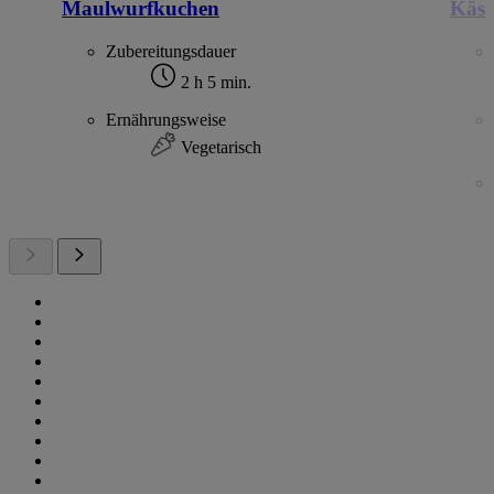
Maulwurfkuchen
Käse
Zubereitungsdauer
2 h 5 min.
Ernährungsweise
Vegetarisch