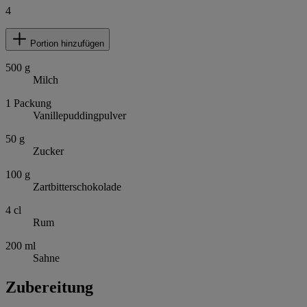
4
Portion hinzufügen
500
g
Milch
1
Packung
Vanillepuddingpulver
50
g
Zucker
100
g
Zartbitterschokolade
4
cl
Rum
200
ml
Sahne
Zubereitung