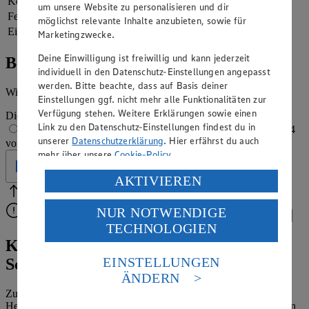
Kohlenhydrate
36 g
um unsere Website zu personalisieren und dir
Fett
24 g
möglichst relevante Inhalte anzubieten, sowie für
Eiweiß
8 g
Marketingzwecke.
Deine Einwilligung ist freiwillig und kann jederzeit
Bewertung
individuell in den Datenschutz-Einstellungen angepasst
werden. Bitte beachte, dass auf Basis deiner
Wie hat es dir geschmeckt?
Einstellungen ggf. nicht mehr alle Funktionalitäten zur
Verfügung stehen. Weitere Erklärungen sowie einen
Die Bewertung wird automatisch gespeichert
Link zu den Datenschutz-Einstellungen findest du in
1 von 5 Sternen
2 von 5 Sternen
3 von 5 Sternen
4
unserer
Datenschutzerklärung
. Hier erfährst du auch
von 5 Sternen
5 von 5 Sternen
mehr über unsere
Cookie-Policy
.
Geprüft
Verarbeitung deiner personenbezogenen Daten in den
AKTIVIEREN
USA durch Facebook und YouTube:
Bitte Pfeile benutzen
Vielen Dank für deine Bewertung.
NUR NOTWENDIGE
Wenn du auf „Aktivieren“ klickst, willigst du im Sinne
Bitte wähle eine Bewertung aus, um fortzufahren.
Bewerten
TECHNOLOGIEN
des Art. 49 Abs. 1 Satz 1 lit. a) DSGVO ein, dass deine
Daten in den USA verarbeitet werden. Der EuGH sieht
Köstlicher Genuss – Herrencreme mit
die USA als Land mit einem nach europäischen
EINSTELLUNGEN
Schokolade und Rum
Standards nicht angemessenen Datenschutzniveau an.
ÄNDERN
Es besteht das Risiko eines Zugriffs durch US-
Zugegeben: Die Geschlechterklischees, denen Köstlichkeiten wie
amerikanische Behörden.
Herrencreme oder
Herrentorte
ihren Namen verdanken, erscheinen