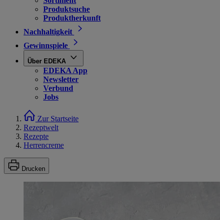
Sortiment
Produktsuche
Produktherkunft
Nachhaltigkeit
Gewinnspiele
Über EDEKA
EDEKA App
Newsletter
Verbund
Jobs
Zur Startseite
Rezeptwelt
Rezepte
Herrencreme
Drucken