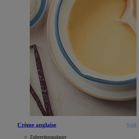
Crème anglaise
Süßk
Zubereitungsdauer