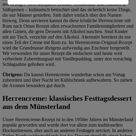
aus heutiger Sicht antiquiert. Dunkle Schokolade und Alkohol in
Informationen zum Herausgeber der Seite findest du
Süßspeisen – kulinarisch betrachtet sind das sicherlich keine Dinge,
im
Impressum
die nur Männer genießen. Sieh daher einfach über den Namen
hinweg. Denn servieren kannst du diese köstliche Herrencreme mit
Rum nach Omas Rezept allen erwachsenen Familienmitgliedern und
allen Gästen, die gern Desserts mit Alkohol naschen. Sind Kinder
mit am Tisch, verzichte auf den Alkohol. Alternativ bereitest du nur
einen Teil der Creme mit Rum zu. Im Herrencreme-Original-Rezept
wird die Grundmasse übrigens aufwendig aus Eischnee hergestellt.
Wir verwenden für unser Rezept die einfachere und heute weit
verbreitete Zubereitungsart mit Vanillepudding, unter den vorsichtig
Schlagsahne gehoben wird.
Übrigens:
Du kannst Herrencreme wunderbar schon am Vortag
zubereiten und über Nacht im Kühlschrank aufbewahren. So ziehen
die Aromen besonders gut durch.
Herrencreme: klassisches Festtagsdessert
aus dem Münsterland
Unser Herrencreme-Rezept ist in den 1950er Jahren im Münsterland
populär geworden und wurde dort vor allem zum traditionellen
Hochzeitsessen, aber auch an anderen Festtagen serviert. In anderen
Teilen Nordwestdeutschlands hat das Dessert ebenfalls einen hohen