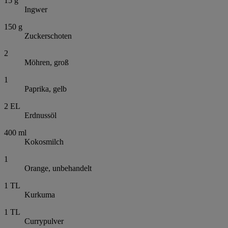
15
g
Ingwer
150
g
Zuckerschoten
2
Möhren, groß
1
Paprika, gelb
2
EL
Erdnussöl
400
ml
Kokosmilch
1
Orange, unbehandelt
1
TL
Kurkuma
1
TL
Currypulver