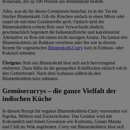
Reisersatz, der zu 100 Prozent aus Blumenkohl besteht.
Alles, was du für diesen Gemüsereis brauchst, ist in der Tat ein
frischer Blumenkohl. Gib die Röschen einfach in einen Mixer oder
raspel sie mit einer Gemüsereibe grob. Optisch sieht der
Blumenkohlreis echtem Reis zum Verwechseln ähnlich;
geschmacklich begeistert die ballaststoffreiche und kalorienarme
Alternative zu Reis mit einem leicht nussigen Aroma. Du kannst den
Blumenkohlreis als Rohkost verzehren oder ihn wie in diesem
Rezept für vegetarisches
Blumenkohl-Curry
kurz in Erdnuss- oder
Kokosöl anbraten.
Übrigens:
Reis aus Blumenkohl lässt sich auch hervorragend
einfrieren: Dazu füllst du die geraspelten Kohlflocken einfach roh in
den Gefrierbeutel. Nach dem Auftauen solltest du den
Blumenkohlreis kurz anbraten.
Gemüsecurrys – die ganze Vielfalt der
indischen Küche
In diesem Rezept für veganes Blumenkohlreis-Curry verwenden wir
Paprika, Möhren und Zuckerschoten. Das Gemüse wird mit
Kokosmilch und feinen Gewürzen wie Kurkuma, Garam Masala
und Chili im Wok angebraten. Curry mit Blumenkohlreis lässt sich