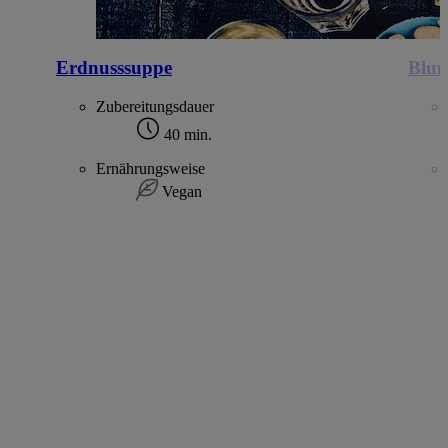
Erdnusssuppe
Blum
Zubereitungsdauer
40 min.
Ernährungsweise
Vegan