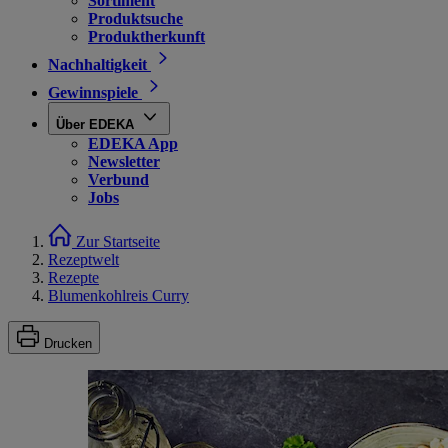
Sortiment
Produktsuche
Produktherkunft
Nachhaltigkeit
Gewinnspiele
Über EDEKA
EDEKA App
Newsletter
Verbund
Jobs
Zur Startseite
Rezeptwelt
Rezepte
Blumenkohlreis Curry
Drucken