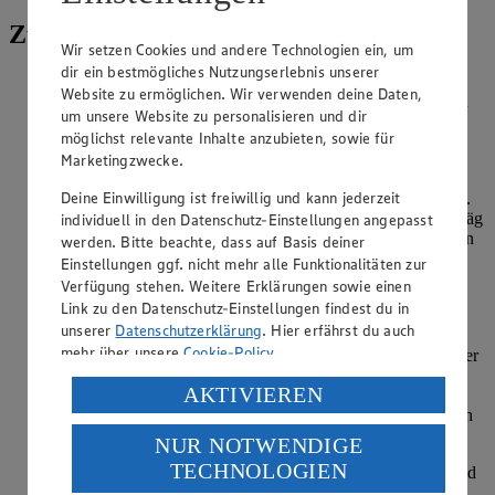
Zubereitung
Wir setzen Cookies und andere Technologien ein, um
dir ein bestmögliches Nutzungserlebnis unserer
Blumenkohl von äußeren Blättern trennen und in Röschen
Website zu ermöglichen. Wir verwenden deine Daten,
teilen. Röschen in einem Sieb waschen, abtropfen lassen, in
um unsere Website zu personalisieren und dir
einem Küchenprozessor oder mithilfe einer Reibe auf
möglichst relevante Inhalte anzubieten, sowie für
Reisgröße zerkleinern. Alternativ kann TK-Blumenkohlreis
Marketingzwecke.
verwendet werden.
Deine Einwilligung ist freiwillig und kann jederzeit
Knoblauch pellen und durch eine Knoblauchpresse pressen.
Frühlingszwiebeln von Wurzeln trennen, waschen und schräg
individuell in den Datenschutz-Einstellungen angepasst
in ca. 2 cm lange Stücke schneiden. Ingwer schälen und fein
werden. Bitte beachte, dass auf Basis deiner
hacken. Zuckerschoten putzen, waschen und
Einstellungen ggf. nicht mehr alle Funktionalitäten zur
trockenschütteln. Möhren schälen und in dünne Stifte
Verfügung stehen. Weitere Erklärungen sowie einen
schneiden. Paprika waschen, von Stiel und Kerngehäuse
Link zu den Datenschutz-Einstellungen findest du in
befreien und in Streifen schneiden.
unserer
Datenschutzerklärung
. Hier erfährst du auch
mehr über unsere
Cookie-Policy
.
Die Hälfte vom Erdnussöl in einer beschichteten Pfanne oder
einem Wok erhitzen, Möhrenstifte, Paprikastreifen,
Verarbeitung deiner personenbezogenen Daten in den
AKTIVIEREN
Zuckerschoten, Frühlingszwiebeln, Ingwer und Knoblauch
USA durch Facebook und YouTube:
hineingeben und 3-5 Minuten anschwitzen. Mit Kokosmilch
ablöschen, kurz aufkochen.
NUR NOTWENDIGE
Wenn du auf „Aktivieren“ klickst, willigst du im Sinne
TECHNOLOGIEN
des Art. 49 Abs. 1 Satz 1 lit. a) DSGVO ein, dass deine
Orangensaft und -abrieb hinzugeben, mit den Gewürzen und
Sojasoße abschmecken. Für 5-6 Minuten bei geringer Hitze
Daten in den USA verarbeitet werden. Der EuGH sieht