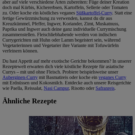
aber auf viele verschiedene Arten zubereiten: Füge deiner Kreation
doch mal Kürbis, Kichererbsen, Kartoffeln, Sellerie oder Tomaten
zu. Oder koche ein köstliches veganes
Süßkartoffel-Curry
. Statt eine
fertige Gewürzmischung zu verwenden, kannst du dir aus
Kreuzkümmel, Pfeffer, Ingwer, Koriander, Zimt, Muskatnuss,
Paprika und Ingwer auch deine ganz individuelle Currymischung
zusammenstellen. Fleischliebhabende werden von indischen
Currygerichten mit Huhn oder Lamm begeistert sein, während
Vegetarierinnen und Vegetarier ihre Variante mit Tofuwürfeln
verfeinern können.
Du hast Appetit auf mehr exotische Gerichte bekommen? In unserer
Rezeptewelt erwarten dich viele köstliche Rezepte für asiatische
Currys – mit und ohne Fleisch. Probiere beispielsweise unser
Auberginen-Curry
mit Basmatireis oder koche ein
veganes Curry
mit Erdnüssen und Kokosmilch. Entdecke auch unsere Reisgerichte
wie Paella, Reissalat,
Nasi Campur
, Risotto oder
Safranreis
.
Ähnliche Rezepte