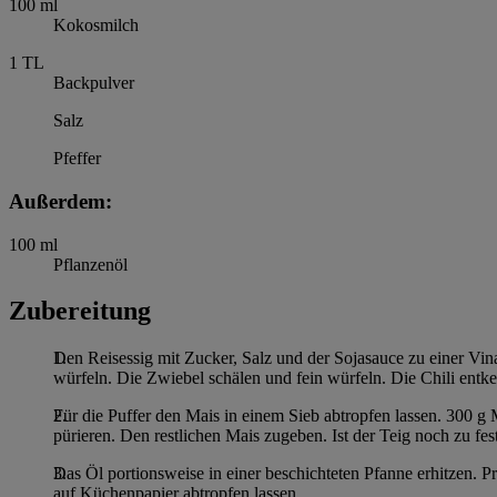
100
ml
Kokosmilch
1
TL
Backpulver
Salz
Pfeffer
Außerdem:
100
ml
Pflanzenöl
Zubereitung
Den Reisessig mit Zucker, Salz und der Sojasauce zu einer Vin
würfeln. Die Zwiebel schälen und fein würfeln. Die Chili entke
Für die Puffer den Mais in einem Sieb abtropfen lassen. 300 g
pürieren. Den restlichen Mais zugeben. Ist der Teig noch zu fe
Das Öl portionsweise in einer beschichteten Pfanne erhitzen. P
auf Küchenpapier abtropfen lassen.