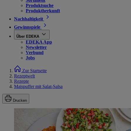
Sortiment
Produktsuche
Produktherkunft
Nachhaltigkeit
Gewinnspiele
Über EDEKA
EDEKA App
Newsletter
Verbund
Jobs
Zur Startseite
Rezeptwelt
Rezepte
Maispuffer mit Salat-Salsa
Drucken