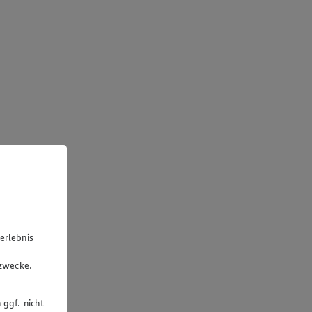
erlebnis
u
gzwecke.
 ggf. nicht