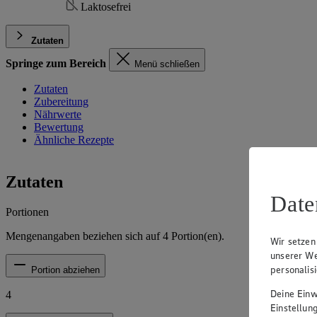
Laktosefrei
Zutaten
Springe zum Bereich
Menü schließen
Zutaten
Zubereitung
Nährwerte
Bewertung
Ähnliche Rezepte
Zutaten
Date
Portionen
Mengenangaben beziehen sich auf
4
Portion(en).
Wir setzen
unserer We
personalis
Portion abziehen
Deine Einwi
4
Einstellun