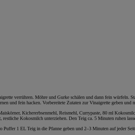
aigrette verrühren. Möhre und Gurke schälen und dann fein würfeln. St
rnen und fein hacken. Vorbereitete Zutaten zur Vinaigrette geben und 
 Maiskörner, Kichererbsenmehl, Reismehl, Currypaste, 80 ml Kokosmilc
st, restliche Kokosmilch unterziehen. Den Teig ca. 5 Minuten ruhen lass
ro Puffer 1 EL Teig in die Pfanne geben und 2–3 Minuten auf jeder Seite