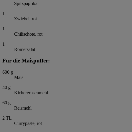
Spitzpaprika
1
Zwiebel, rot
1
Chilischote, rot
1
Römersalat
Für die Maispuffer:
600
g
Mais
40
g
Kichererbsenmehl
60
g
Reismehl
2
TL
Currypaste, rot