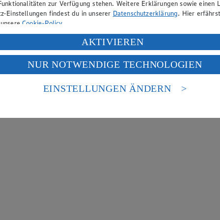
Funktionalitäten zur Verfügung stehen. Weitere Erklärungen sowie einen L
z-Einstellungen findest du in unserer
Datenschutzerklärung
. Hier erfährs
 unsere
Cookie-Policy
.
ung deiner personenbezogenen Daten in den USA durch Facebook und Yo
AKTIVIEREN
f „Aktivieren“ klickst, willigst du im Sinne des Art. 49 Abs. 1 Satz 1 lit
NUR NOTWENDIGE TECHNOLOGIEN
deine Daten in den USA verarbeitet werden. Der EuGH sieht die USA als 
 europäischen Standards nicht angemessenen Datenschutzniveau an. Es b
es Zugriffs durch US-amerikanische Behörden.
EINSTELLUNGEN ÄNDERN
nen zum Herausgeber der Seite findest du im
Impressum