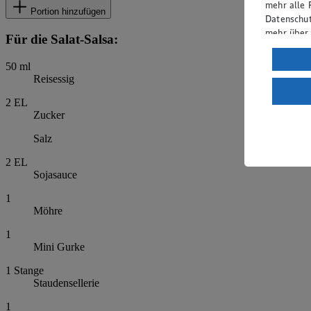
mehr alle 
Portion hinzufügen
Datenschut
mehr über
Für die Salat-Salsa:
Verarbeit
50
ml
Reisessig
Wenn du au
ein, dass 
2
EL
einem nach
Zucker
Risiko ein
Salz
Informatio
2
EL
Sojasauce
1
Möhre
1
Mini Gurke
1
Stange
Staudensellerie
1