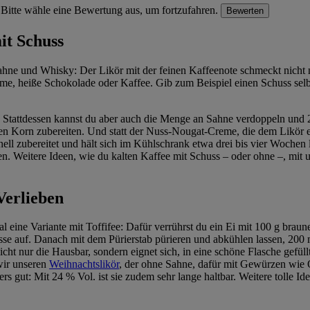
Bitte wähle eine Bewertung aus, um fortzufahren.
Bewerten
it Schuss
Sahne und Whisky: Der Likör mit der feinen Kaffeenote schmeckt nicht
eme, heiße Schokolade oder Kaffee. Gib zum Beispiel einen Schuss sel
. Stattdessen kannst du aber auch die Menge an Sahne verdoppeln und
uten Korn zubereiten. Und statt der Nuss-Nougat-Creme, die dem Likör 
ell zubereitet und hält sich im Kühlschrank etwa drei bis vier Wochen 
. Weitere Ideen, wie du kalten Kaffee mit Schuss – oder ohne –, mit un
Verlieben
eine Variante mit Toffifee: Dafür verrührst du ein Ei mit 100 g braun
se auf. Danach mit dem Pürierstab pürieren und abkühlen lassen, 200 
icht nur die Hausbar, sondern eignet sich, in eine schöne Flasche gefü
wir unseren
Weihnachtslikör
, der ohne Sahne, dafür mit Gewürzen wie
rs gut: Mit 24 % Vol. ist sie zudem sehr lange haltbar. Weitere tolle I