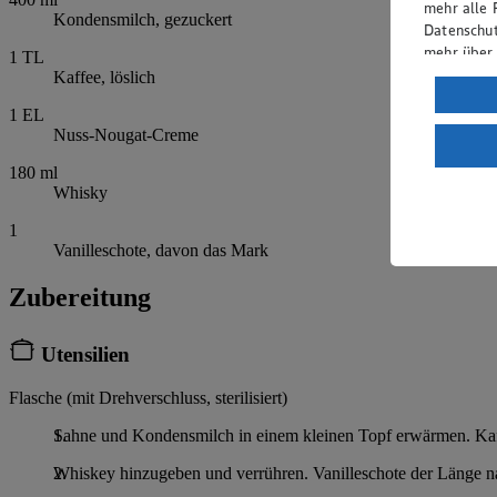
mehr alle 
Kondensmilch, gezuckert
Datenschut
mehr über
1
TL
Kaffee, löslich
Verarbeit
1
EL
Wenn du au
Nuss-Nougat-Creme
ein, dass 
einem nach
180
ml
Whisky
Risiko ein
1
Informatio
Vanilleschote, davon das Mark
Zubereitung
Utensilien
Flasche (mit Drehverschluss, sterilisiert)
Sahne und Kondensmilch in einem kleinen Topf erwärmen. Kaf
Whiskey hinzugeben und verrühren. Vanilleschote der Länge n