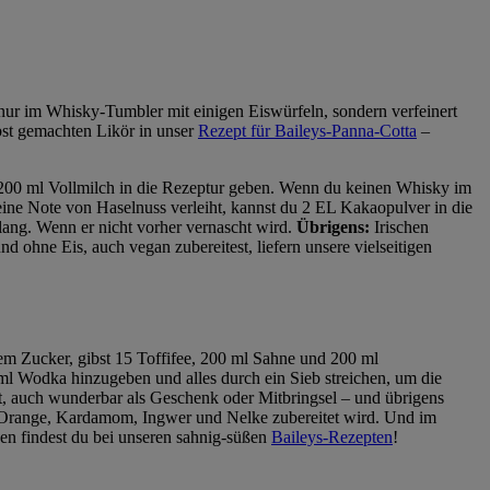
 nur im Whisky-Tumbler mit einigen Eiswürfeln, sondern verfeinert
bst gemachten Likör in unser
Rezept für Baileys-Panna-Cotta
–
 200 ml Vollmilch in die Rezeptur geben. Wenn du keinen Whisky im
eine Note von Haselnuss verleiht, kannst du 2 EL Kakaopulver in die
lang. Wenn er nicht vorher vernascht wird.
Übrigens:
Irischen
d ohne Eis, auch vegan zubereitest, liefern unsere vielseitigen
em Zucker, gibst 15 Toffifee, 200 ml Sahne und 200 ml
ml Wodka hinzugeben und alles durch ein Sieb streichen, um die
llt, auch wunderbar als Geschenk oder Mitbringsel – und übrigens
 Orange, Kardamom, Ingwer und Nelke zubereitet wird. Und im
deen findest du bei unseren sahnig-süßen
Baileys-Rezepten
!