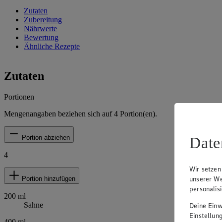
Zutaten
Zubereitung
Nährwerte
Bewertung
Ähnliche Rezepte
Zutaten
Portionen
Mengenangaben beziehen sich auf
4
Portion(en).
Date
Portion abziehen
4
Wir setzen
unserer We
Portion hinzufügen
personalis
200
ml
Sahne
Deine Einwi
Einstellun
400
ml