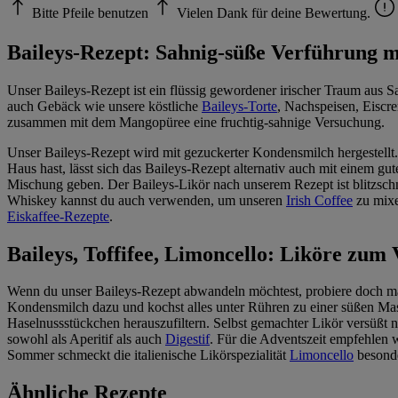
Bitte Pfeile benutzen
Vielen Dank für deine Bewertung.
Baileys-Rezept: Sahnig-süße Verführung m
Unser Baileys-Rezept ist ein flüssig gewordener irischer Traum aus 
auch Gebäck wie unsere köstliche
Baileys-Torte
, Nachspeisen, Eiscr
zusammen mit dem Mangopüree eine fruchtig-sahnige Versuchung.
Unser Baileys-Rezept wird mit gezuckerter Kondensmilch hergestellt
Haus hast, lässt sich das Baileys-Rezept alternativ auch mit einem g
Mischung geben. Der Baileys-Likör nach unserem Rezept ist blitzschn
Whiskey kannst du auch verwenden, um unseren
Irish Coffee
zu mixen
Eiskaffee-Rezepte
.
Baileys, Toffifee, Limoncello: Liköre zum 
Wenn du unser Baileys-Rezept abwandeln möchtest, probiere doch mal 
Kondensmilch dazu und kochst alles unter Rühren zu einer süßen Mas
Haselnussstückchen herauszufiltern. Selbst gemachter Likör versüßt n
sowohl als Aperitif als auch
Digestif
. Für die Adventszeit empfehlen 
Sommer schmeckt die italienische Likörspezialität
Limoncello
besonde
Ähnliche Rezepte