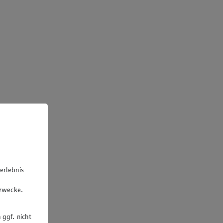
erlebnis
u
gzwecke.
 ggf. nicht