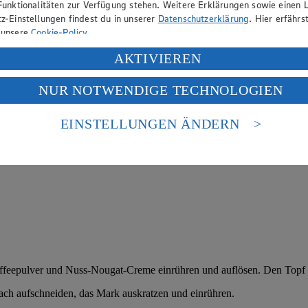
Funktionalitäten zur Verfügung stehen. Weitere Erklärungen sowie einen L
z-Einstellungen findest du in unserer
Datenschutzerklärung
. Hier erfährs
 unsere
Cookie-Policy
.
ung deiner personenbezogenen Daten in den USA durch Facebook und Yo
AKTIVIEREN
f „Aktivieren“ klickst, willigst du im Sinne des Art. 49 Abs. 1 Satz 1 lit
NUR NOTWENDIGE TECHNOLOGIEN
deine Daten in den USA verarbeitet werden. Der EuGH sieht die USA als 
 europäischen Standards nicht angemessenen Datenschutzniveau an. Es b
es Zugriffs durch US-amerikanische Behörden.
EINSTELLUNGEN ÄNDERN
nen zum Herausgeber der Seite findest du im
Impressum
feepulver und Nuss-Nougat-Creme einrühren und auflösen. Den Topf v
ach aufschneiden, das Mark auskratzen und einrühren.