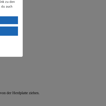
ink zu den
t du auch
uTube:
. a) DSGVO
Land mit
esteht das
on der Herdplatte ziehen.