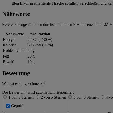
Den Likör in eine sterile Flasche abfüllen, verschließen und kal
Nährwerte
Referenzmenge für einen durchschnittlichen Erwachsenen laut LMIV 
Nährwerte
pro Portion
Energie
2.537 kj (30 %)
Kalorien
606 kcal (30 %)
Kohlenhydrate
56 g
Fett
26 g
Eiweiß
10 g
Bewertung
Wie hat es dir geschmeckt?
Die Bewertung wird automatisch gespeichert
1 von 5 Sternen
2 von 5 Sternen
3 von 5 Sternen
4 vo
Geprüft