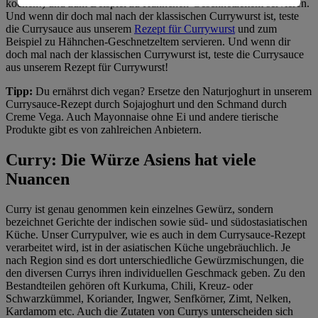
kochen!) und zum Beispiel zu Hähnchen-Geschnetzeltem servieren.
Informationen zum Herausgeber der Seite findest du
Und wenn dir doch mal nach der klassischen Currywurst ist, teste
im
Impressum
die Currysauce aus unserem
Rezept für Currywurst
und zum
Beispiel zu Hähnchen-Geschnetzeltem servieren. Und wenn dir
doch mal nach der klassischen Currywurst ist, teste die Currysauce
aus unserem Rezept für Currywurst!
Tipp:
Du ernährst dich vegan? Ersetze den Naturjoghurt in unserem
Currysauce-Rezept durch Sojajoghurt und den Schmand durch
Creme Vega. Auch Mayonnaise ohne Ei und andere tierische
Produkte gibt es von zahlreichen Anbietern.
Curry: Die Würze Asiens hat viele
Nuancen
Curry ist genau genommen kein einzelnes Gewürz, sondern
bezeichnet Gerichte der indischen sowie süd- und südostasiatischen
Küche. Unser Currypulver, wie es auch in dem Currysauce-Rezept
verarbeitet wird, ist in der asiatischen Küche ungebräuchlich. Je
nach Region sind es dort unterschiedliche Gewürzmischungen, die
den diversen Currys ihren individuellen Geschmack geben. Zu den
Bestandteilen gehören oft Kurkuma, Chili, Kreuz- oder
Schwarzkümmel, Koriander, Ingwer, Senfkörner, Zimt, Nelken,
Kardamom etc. Auch die Zutaten von Currys unterscheiden sich