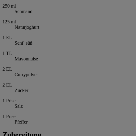
250
ml
Schmand
125
ml
Naturjoghurt
1
EL
Senf, süß
1
TL
Mayonnaise
2
EL
Currypulver
2
EL
Zucker
1
Prise
Salz
1
Prise
Pfeffer
Zubereitung