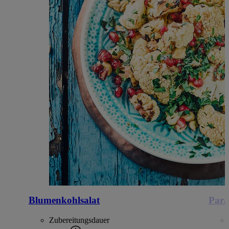
Blumenkohlsalat
Para
Zubereitungsdauer