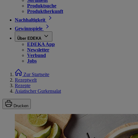
Sortiment
Produktsuche
Produktherkunft
Nachhaltigkeit
Gewinnspiele
Über EDEKA
EDEKA App
Newsletter
Verbund
Jobs
Zur Startseite
Rezeptwelt
Rezepte
Asiatischer Gurkensalat
Drucken