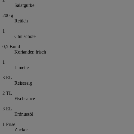
Salatgurke
200
g
Rettich
1
Chilischote
0,5
Bund
Koriander, frisch
1
Limette
3
EL
Reisessig
2
TL
Fischsauce
3
EL
Erdnussöl
1
Prise
Zucker