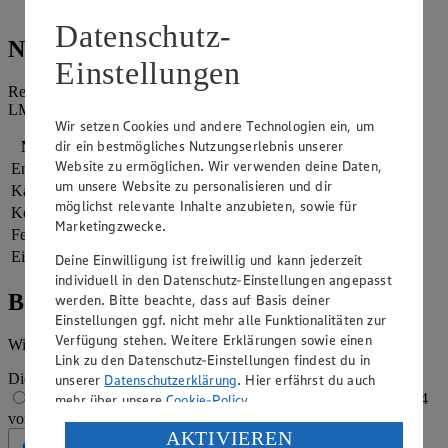
und Röstzwiebeln garniert servieren.
Datenschutz-
Nährwerte
Einstellungen
Referenzmenge für einen durchschnittlichen Erwachsenen laut
LMIV (8.400 kJ/2.000 kcal).
Wir setzen Cookies und andere Technologien ein, um
dir ein bestmögliches Nutzungserlebnis unserer
Nährwerte
pro Portion
Website zu ermöglichen. Wir verwenden deine Daten,
Energie
816 kj (10 %)
um unsere Website zu personalisieren und dir
Kalorien
195 kcal (10 %)
möglichst relevante Inhalte anzubieten, sowie für
Kohlenhydrate
25 g
Marketingzwecke.
Fett
8 g
Eiweiß
6 g
Deine Einwilligung ist freiwillig und kann jederzeit
individuell in den Datenschutz-Einstellungen angepasst
Bewertung
werden. Bitte beachte, dass auf Basis deiner
Einstellungen ggf. nicht mehr alle Funktionalitäten zur
Verfügung stehen. Weitere Erklärungen sowie einen
Wie hat es dir geschmeckt?
Link zu den Datenschutz-Einstellungen findest du in
Die Bewertung wird automatisch gespeichert
unserer
Datenschutzerklärung
. Hier erfährst du auch
1 von 5 Sternen
2 von 5 Sternen
3 von 5 Sternen
4
mehr über unsere
Cookie-Policy
.
von 5 Sternen
5 von 5 Sternen
Verarbeitung deiner personenbezogenen Daten in den
AKTIVIEREN