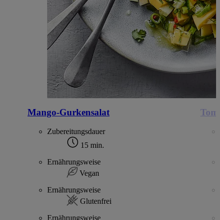
Mango-Gurkensalat
Toma
Zubereitungsdauer
15 min.
Ernährungsweise
Vegan
Ernährungsweise
Glutenfrei
Ernährungsweise