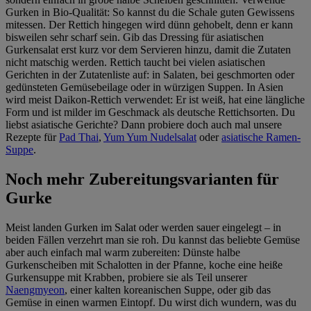
Gurken in Bio-Qualität: So kannst du die Schale guten Gewissens
mitessen. Der Rettich hingegen wird dünn gehobelt, denn er kann
bisweilen sehr scharf sein. Gib das Dressing für asiatischen
Gurkensalat erst kurz vor dem Servieren hinzu, damit die Zutaten
nicht matschig werden. Rettich taucht bei vielen asiatischen
Gerichten in der Zutatenliste auf: in Salaten, bei geschmorten oder
gedünsteten Gemüsebeilage oder in würzigen Suppen. In Asien
wird meist Daikon-Rettich verwendet: Er ist weiß, hat eine längliche
Form und ist milder im Geschmack als deutsche Rettichsorten. Du
liebst asiatische Gerichte? Dann probiere doch auch mal unsere
Rezepte für
Pad Thai
,
Yum Yum Nudelsalat
oder
asiatische Ramen-
Suppe
.
Noch mehr Zubereitungsvarianten für
Gurke
Meist landen Gurken im Salat oder werden sauer eingelegt – in
beiden Fällen verzehrt man sie roh. Du kannst das beliebte Gemüse
aber auch einfach mal warm zubereiten: Dünste halbe
Gurkenscheiben mit Schalotten in der Pfanne, koche eine heiße
Gurkensuppe mit Krabben, probiere sie als Teil unserer
Naengmyeon
, einer kalten koreanischen Suppe, oder gib das
Gemüse in einen warmen Eintopf. Du wirst dich wundern, was du