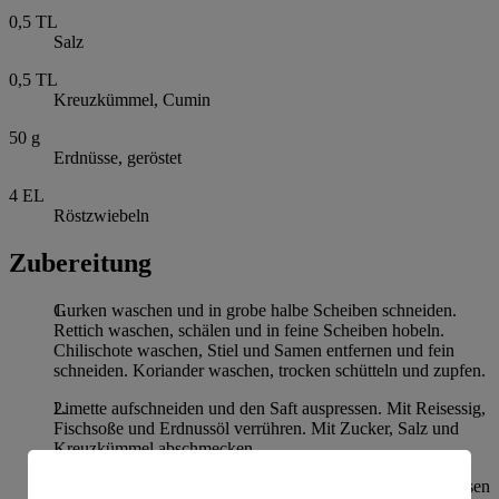
0,5
TL
Salz
0,5
TL
Kreuzkümmel, Cumin
50
g
Erdnüsse, geröstet
4
EL
Röstzwiebeln
Zubereitung
Gurken waschen und in grobe halbe Scheiben schneiden.
Rettich waschen, schälen und in feine Scheiben hobeln.
Chilischote waschen, Stiel und Samen entfernen und fein
schneiden. Koriander waschen, trocken schütteln und zupfen.
Limette aufschneiden und den Saft auspressen. Mit Reisessig,
Fischsoße und Erdnussöl verrühren. Mit Zucker, Salz und
Kreuzkümmel abschmecken.
Die Salatzutaten mit dem Dressing vermengen. Mit Erdnüssen