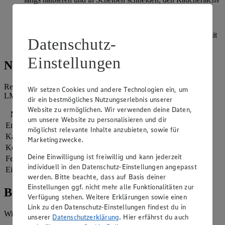
in Streifen zerteilen.
Alle vorbereiteten Zutaten vermengen. Den Ahornsirup mit
dem Zitronensaft und dem Rapsöl verrühren, den Salat damit
Datenschutz-
beträufeln und mit der Petersilie bestreuen.
Einstellungen
Nährwerte
Referenzmenge für einen durchschnittlichen Erwachsenen laut
Wir setzen Cookies und andere Technologien ein, um
LMIV (8.400 kJ/2.000 kcal).
dir ein bestmögliches Nutzungserlebnis unserer
Website zu ermöglichen. Wir verwenden deine Daten,
Nährwerte
pro Portion
um unsere Website zu personalisieren und dir
Energie
1.159 kj (14 %)
möglichst relevante Inhalte anzubieten, sowie für
Kalorien
277 kcal (14 %)
Marketingzwecke.
Kohlenhydrate
18 g
Deine Einwilligung ist freiwillig und kann jederzeit
Fett
18 g
individuell in den Datenschutz-Einstellungen angepasst
Eiweiß
11 g
werden. Bitte beachte, dass auf Basis deiner
Einstellungen ggf. nicht mehr alle Funktionalitäten zur
Bewertung
Verfügung stehen. Weitere Erklärungen sowie einen
Link zu den Datenschutz-Einstellungen findest du in
Wie hat es dir geschmeckt?
unserer
Datenschutzerklärung
. Hier erfährst du auch