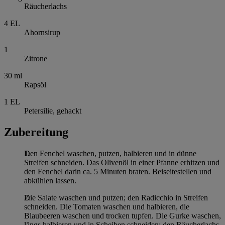
Räucherlachs
4
EL
Ahornsirup
1
Zitrone
30
ml
Rapsöl
1
EL
Petersilie, gehackt
Zubereitung
Den Fenchel waschen, putzen, halbieren und in dünne
Streifen schneiden. Das Olivenöl in einer Pfanne erhitzen und
den Fenchel darin ca. 5 Minuten braten. Beiseitestellen und
abkühlen lassen.
Die Salate waschen und putzen; den Radicchio in Streifen
schneiden. Die Tomaten waschen und halbieren, die
Blaubeeren waschen und trocken tupfen. Die Gurke waschen,
längs halbieren und in Scheiben schneiden; den Räucherlachs