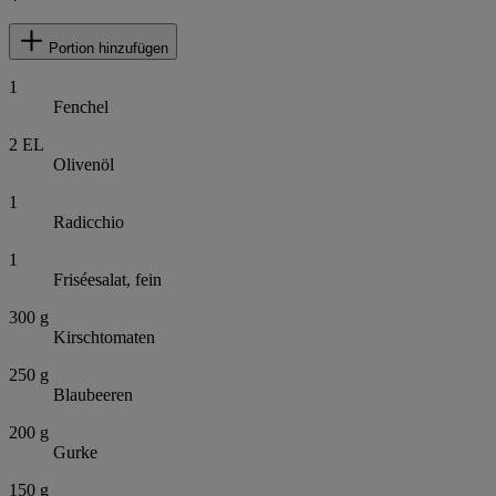
Portion hinzufügen
1
Fenchel
2
EL
Olivenöl
1
Radicchio
1
Friséesalat, fein
300
g
Kirschtomaten
250
g
Blaubeeren
200
g
Gurke
150
g