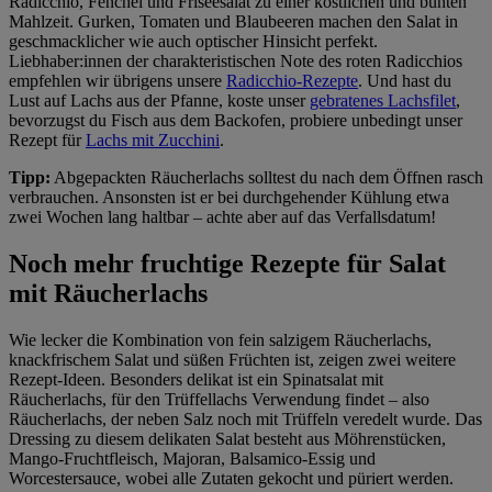
Radicchio, Fenchel und Friséesalat zu einer köstlichen und bunten
Mahlzeit. Gurken, Tomaten und Blaubeeren machen den Salat in
geschmacklicher wie auch optischer Hinsicht perfekt.
Liebhaber:innen der charakteristischen Note des roten Radicchios
empfehlen wir übrigens unsere
Radicchio-Rezepte
. Und hast du
Lust auf Lachs aus der Pfanne, koste unser
gebratenes Lachsfilet
,
bevorzugst du Fisch aus dem Backofen, probiere unbedingt unser
Rezept für
Lachs mit Zucchini
.
Tipp:
Abgepackten Räucherlachs solltest du nach dem Öffnen rasch
verbrauchen. Ansonsten ist er bei durchgehender Kühlung etwa
zwei Wochen lang haltbar – achte aber auf das Verfallsdatum!
Noch mehr fruchtige Rezepte für Salat
mit Räucherlachs
Wie lecker die Kombination von fein salzigem Räucherlachs,
knackfrischem Salat und süßen Früchten ist, zeigen zwei weitere
Rezept-Ideen. Besonders delikat ist ein Spinatsalat mit
Räucherlachs, für den Trüffellachs Verwendung findet – also
Räucherlachs, der neben Salz noch mit Trüffeln veredelt wurde. Das
Dressing zu diesem delikaten Salat besteht aus Möhrenstücken,
Mango-Fruchtfleisch, Majoran, Balsamico-Essig und
Worcestersauce, wobei alle Zutaten gekocht und püriert werden.