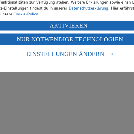
Funktionalitäten zur Verfügung stehen. Weitere Erklärungen sowie einen L
z-Einstellungen findest du in unserer
Datenschutzerklärung
. Hier erfährs
 unsere
Cookie-Policy
.
ung deiner personenbezogenen Daten in den USA durch Facebook und Yo
AKTIVIEREN
f „Aktivieren“ klickst, willigst du im Sinne des Art. 49 Abs. 1 Satz 1 lit
NUR NOTWENDIGE TECHNOLOGIEN
deine Daten in den USA verarbeitet werden. Der EuGH sieht die USA als 
 europäischen Standards nicht angemessenen Datenschutzniveau an. Es b
es Zugriffs durch US-amerikanische Behörden.
EINSTELLUNGEN ÄNDERN
nen zum Herausgeber der Seite findest du im
Impressum