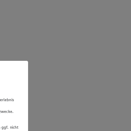
erlebnis
u
gzwecke.
 ggf. nicht