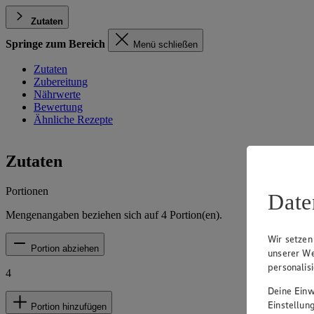
Zutaten
Springe zum Bereich
Menü schließen
Zutaten
Zubereitung
Nährwerte
Bewertung
Ähnliche Rezepte
Zutaten
Portionen
Date
Mengenangaben beziehen sich auf
4
Portion(en).
Wir setzen
Portion abziehen
unserer We
personalis
4
Deine Einwi
Einstellun
Portion hinzufügen