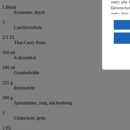
mehr alle 
1
Bund
Datenschut
Koriander, frisch
mehr über
3
Verarbeit
Lauchzwiebeln
Wenn du au
2,5
TL
ein, dass 
Thai-Curry-Paste
einem nach
Risiko ein
350
ml
Kokosmilch
Informatio
100
ml
Gemüsebrühe
225
g
Reisnudeln
200
g
Spinatblätter, jung, küchenfertig
1
Chilischote, grün
3
EL