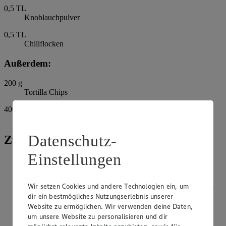
0,5
TL
Knoblauchpulver
0,5
TL
Chiliflocken
Außerdem:
200
g
Tortilla Chips
400
g
Sour Cream, saure Sahne
Datenschutz-
Zubereitung
Einstellungen
Zwiebel pellen und fein würfeln. Tomaten waschen, Strunk
entfernen und würfeln. Paprika waschen, Stiel und
Kerngehäuse entfernen und in Würfel schneiden. Limetten
Wir setzen Cookies und andere Technologien ein, um
halbieren und den Saft auspressen. Petersilie und Koriander
dir ein bestmögliches Nutzungserlebnis unserer
waschen, trocken schütteln und fein hacken. Avocados
Website zu ermöglichen. Wir verwenden deine Daten,
halbieren, Stein entfernen und das Fruchtfleisch in Würfel
schneiden.
um unsere Website zu personalisieren und dir