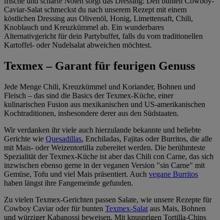
frische und scharfe Noten sorgt das Dressing: Den bunten Cowboy-
Caviar-Salat schmeckst du nach unserem Rezept mit einem
köstlichen Dressing aus Olivenöl, Honig, Limettensaft, Chili,
Knoblauch und Kreuzkümmel ab. Ein wunderbares
Alternativgericht für dein Partybuffet, falls du vom traditionellen
Kartoffel- oder Nudelsalat abweichen möchtest.
Texmex – Garant für feurigen Genuss
Jede Menge Chili, Kreuzkümmel und Koriander, Bohnen und
Fleisch – das sind die Basics der Texmex-Küche, einer
kulinarischen Fusion aus mexikanischen und US-amerikanischen
Kochtraditionen, insbesondere derer aus den Südstaaten.
Wir verdanken ihr viele auch hierzulande bekannte und beliebte
Gerichte wie
Quesadillas
, Enchiladas, Fajitas oder Burritos, die alle
mit Mais- oder Weizentortilla zubereitet werden. Die berühmteste
Spezialität der Texmex-Küche ist aber das Chili con Carne, das sich
inzwischen ebenso gerne in der veganen Version "sin Carne" mit
Gemüse, Tofu und viel Mais präsentiert. Auch
vegane Burritos
haben längst ihre Fangemeinde gefunden.
Zu vielen Texmex-Gerichten passen Salate, wie unsere Rezepte für
Cowboy Caviar oder für bunten
Texmex-Salat
aus Mais, Bohnen
und würziger Kabanossi beweisen. Mit knusprigen Tortilla-Chips