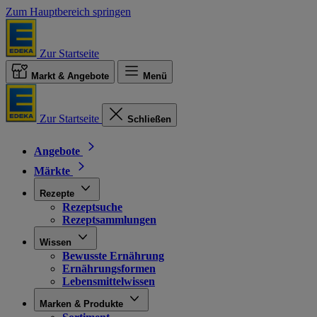
Zum Hauptbereich springen
Zur Startseite
Markt & Angebote
Menü
Zur Startseite
Schließen
Angebote
Märkte
Rezepte
Rezeptsuche
Rezeptsammlungen
Wissen
Bewusste Ernährung
Ernährungsformen
Lebensmittelwissen
Marken & Produkte