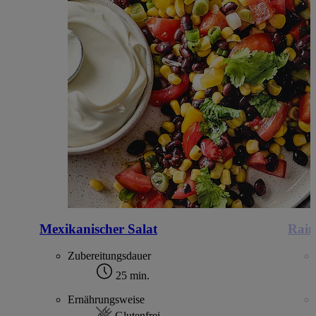
Mexikanischer Salat
Rai
Zubereitungsdauer
25 min.
Ernährungsweise
Glutenfrei