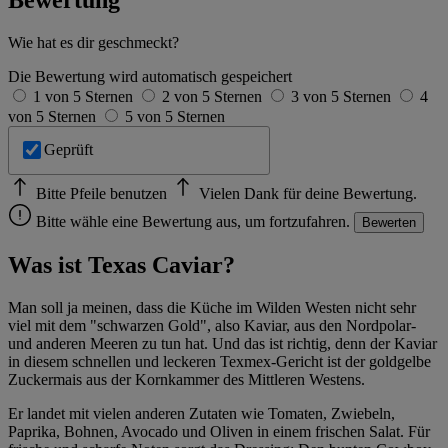
Bewertung
im
Impressum
Wie hat es dir geschmeckt?
Die Bewertung wird automatisch gespeichert
1 von 5 Sternen
2 von 5 Sternen
3 von 5 Sternen
4
von 5 Sternen
5 von 5 Sternen
Geprüft
Bitte Pfeile benutzen
Vielen Dank für deine Bewertung.
Bitte wähle eine Bewertung aus, um fortzufahren.
Bewerten
Was ist Texas Caviar?
Man soll ja meinen, dass die Küche im Wilden Westen nicht sehr
viel mit dem "schwarzen Gold", also Kaviar, aus den Nordpolar-
und anderen Meeren zu tun hat. Und das ist richtig, denn der Kaviar
in diesem schnellen und leckeren Texmex-Gericht ist der goldgelbe
Zuckermais aus der Kornkammer des Mittleren Westens.
Er landet mit vielen anderen Zutaten wie Tomaten, Zwiebeln,
Paprika, Bohnen, Avocado und Oliven in einem frischen Salat. Für