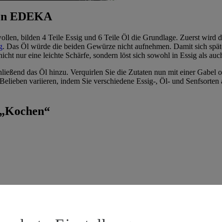
 von EDEKA
llen, bilden 4 Teile Essig und 6 Teile Öl die Grundlage. Zuerst wird d
g
. Das Öl würde die beiden Gewürze nicht aufnehmen. Damit sich späte
nicht nur eine leichte Schärfe, sondern löst sich sowohl in Essig als au
ießend das Öl hinzu. Verquirlen Sie die Zutaten nun mit einer Gabel o
 Belieben variieren, indem Sie verschiedene Essig-, Öl- und Senfsorten
 „Kochen“
mengt, sollten die Blätter nach dem Waschen sorgfältig getrocknet we