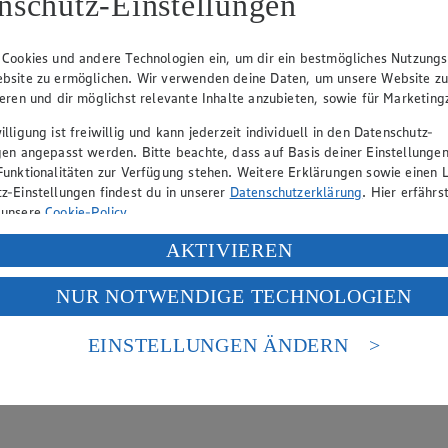
nschutz-Einstellungen
 Cookies und andere Technologien ein, um dir ein bestmögliches Nutzungs
bsite zu ermöglichen. Wir verwenden deine Daten, um unsere Website z
ieren und dir möglichst relevante Inhalte anzubieten, sowie für Marketin
lligung ist freiwillig und kann jederzeit individuell in den Datenschutz-
gen angepasst werden. Bitte beachte, dass auf Basis deiner Einstellungen
e oder Annabelle ideal – sie behalten beim Garen ihre Form und sorgen f
Funktionalitäten zur Verfügung stehen. Weitere Erklärungen sowie einen L
z-Einstellungen findest du in unserer
Datenschutzerklärung
. Hier erfährs
 unsere
Cookie-Policy
.
ung deiner personenbezogenen Daten in den USA durch Facebook und Yo
AKTIVIEREN
f „Aktivieren“ klickst, willigst du im Sinne des Art. 49 Abs. 1 Satz 1 lit
NUR NOTWENDIGE TECHNOLOGIEN
deine Daten in den USA verarbeitet werden. Der EuGH sieht die USA als 
 europäischen Standards nicht angemessenen Datenschutzniveau an. Es b
egessen wird. Auch als pikanter Brotaufstrich oder als Extra-Würze bei G
es Zugriffs durch US-amerikanische Behörden.
EINSTELLUNGEN ÄNDERN
nen zum Herausgeber der Seite findest du im
Impressum