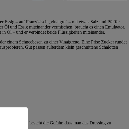
er Essig – auf Französisch „vinaigre“ – mit etwas Salz und Pfeffer
r Öl und Essig miteinander vermischen, braucht es einen Emulgator.
ch in Öl – und er verbindet beide Flüssigkeiten miteinander.
der einem Schneebesen zu einer Vinaigrette. Eine Prise Zucker rundet
 ausprobieren. Gut passen außerdem klein geschnittene Schalotten
rden. Ansonsten besteht die Gefahr, dass man das Dressing zu