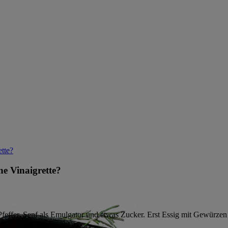
ette?
ne Vinaigrette?
, Pfeffer, Senf als Emulgator und etwas Zucker. Erst Essig mit Gewürze