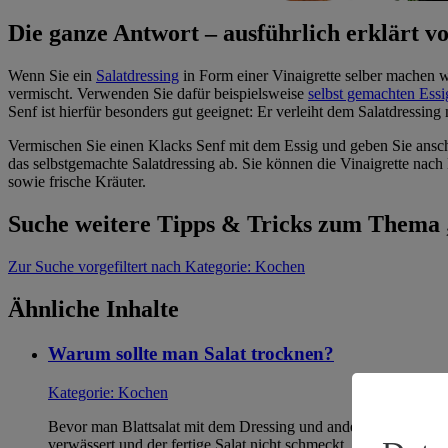
Die ganze Antwort – ausführlich erklärt
Wenn Sie ein
Salatdressing
in Form einer Vinaigrette selber machen wo
vermischt. Verwenden Sie dafür beispielsweise
selbst gemachten Essi
Senf ist hierfür besonders gut geeignet: Er verleiht dem Salatdressing 
Vermischen Sie einen Klacks Senf mit dem Essig und geben Sie anschl
das selbstgemachte Salatdressing ab. Sie können die Vinaigrette nach
sowie frische Kräuter.
Suche weitere Tipps & Tricks zum Thema
Zur Suche
vorgefiltert nach Kategorie: Kochen
Ähnliche Inhalte
Warum sollte man Salat trocknen?
Kategorie:
Kochen
Bevor man Blattsalat mit dem Dressing und anderen Zutaten ver
verwässert und der fertige Salat nicht schmeckt. Auch hält d…