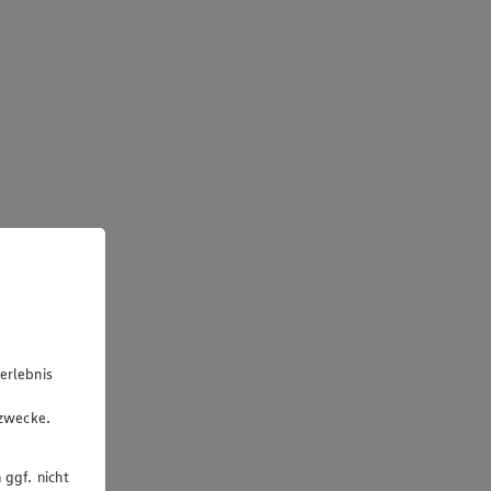
erlebnis
u
gzwecke.
 ggf. nicht