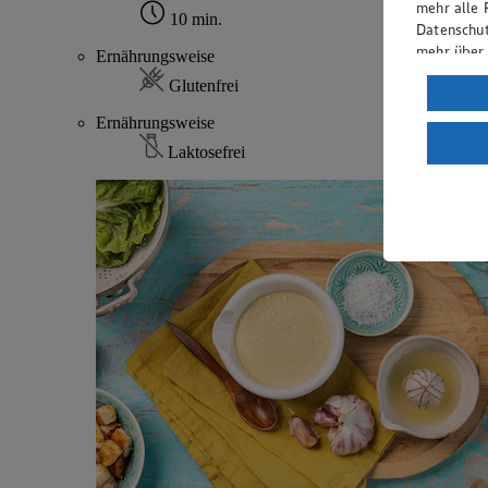
mehr alle 
10 min.
Datenschut
mehr über
Ernährungsweise
Glutenfrei
Verarbeit
Ernährungsweise
Wenn du au
ein, dass 
Laktosefrei
einem nach
Risiko ein
Informatio