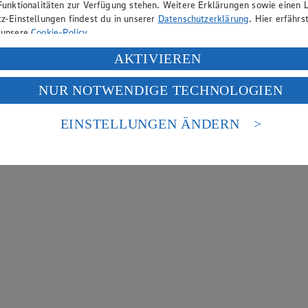
Funktionalitäten zur Verfügung stehen. Weitere Erklärungen sowie einen L
z-Einstellungen findest du in unserer
Datenschutzerklärung
. Hier erfährs
 unsere
Cookie-Policy
.
ung deiner personenbezogenen Daten in den USA durch Facebook und Yo
AKTIVIEREN
f „Aktivieren“ klickst, willigst du im Sinne des Art. 49 Abs. 1 Satz 1 lit
NUR NOTWENDIGE TECHNOLOGIEN
deine Daten in den USA verarbeitet werden. Der EuGH sieht die USA als 
 europäischen Standards nicht angemessenen Datenschutzniveau an. Es b
es Zugriffs durch US-amerikanische Behörden.
EINSTELLUNGEN ÄNDERN
nen zum Herausgeber der Seite findest du im
Impressum