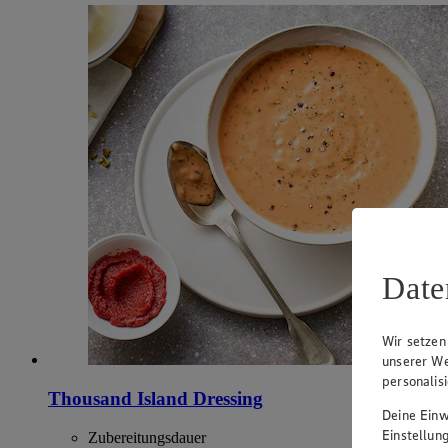
Date
Wir setzen
unserer We
personalis
Thousand Island Dressing
Deine Einwi
Einstellun
Zubereitungsdauer