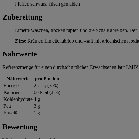
Pfeffer, schwarz, frisch gemahlen
Zubereitung
Limette waschen, trocken tupfen und die Schale abreiben. Den S
Diese Kräuter, Limettenabrieb und –saft mit griechischem Jogh
Nährwerte
Referenzmenge für einen durchschnittlichen Erwachsenen laut LMIV 
Nährwerte
pro Portion
Energie
251 kj (3 %)
Kalorien
60 kcal (3 %)
Kohlenhydrate
4 g
Fett
3 g
Eiweiß
1 g
Bewertung