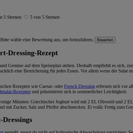
n 5 Sternen
5 von 5 Sternen
Bitte wähle eine Bewertung aus, um fortzufahren.
Bewerten
urt-Dressing-Rezept
 und Gemüse auf dem Speiseplan stehen. Deshalb empfiehlt es sich, zum E
cklich eine Bereicherung für jedes Essen. Vor allem wenn der Salat mi
nischen Rezepten wie Caesar- oder
French Dressing
erfreuen sich vor al
htsalat-Rezepten
und präsentieren sich in sommerlicher Leichtigkeit.
enige Minuten: Griechischer Joghurt wird mit 2 EL Olivenöl und 2 EL 
d mit Zucker, Salz und Pfeffer abschmecken. Et voilà: Fertig zum Ge
t-Dressings
rt
genießt, musst du nicht auf kulinarische Abwechslung verzichten: Se