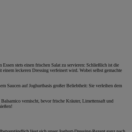
ssen stets einen frischen Salat zu servieren: Schließlich ist die
t einem leckeren Dressing verfeinert wird. Wobei selbst gemachte
lem Saucen auf Joghurtbasis großer Beliebtheit: Sie verleihen dem
Balsamico vemischt, bevor frische Kräuter, Limettensaft und
nießen!
lbstverständlich lässt sich unser Joghurt-Dressing-Rezept ganz nach