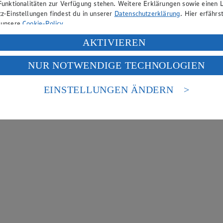
Funktionalitäten zur Verfügung stehen. Weitere Erklärungen sowie einen L
z-Einstellungen findest du in unserer
Datenschutzerklärung
. Hier erfährs
 unsere
Cookie-Policy
.
ung deiner personenbezogenen Daten in den USA durch Facebook und Yo
AKTIVIEREN
f „Aktivieren“ klickst, willigst du im Sinne des Art. 49 Abs. 1 Satz 1 lit
NUR NOTWENDIGE TECHNOLOGIEN
deine Daten in den USA verarbeitet werden. Der EuGH sieht die USA als 
 europäischen Standards nicht angemessenen Datenschutzniveau an. Es b
es Zugriffs durch US-amerikanische Behörden.
EINSTELLUNGEN ÄNDERN
nen zum Herausgeber der Seite findest du im
Impressum