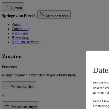
Zutaten
Springe zum Bereich
Menü schließen
Zutaten
Zubereitung
Nährwerte
Bewertung
Ähnliche Rezepte
Zutaten
Portionen
Date
Mengenangaben beziehen sich auf
4
Portion(en).
Wir setzen
Portion abziehen
unserer We
personalis
4
Deine Einwi
Einstellun
Portion hinzufügen