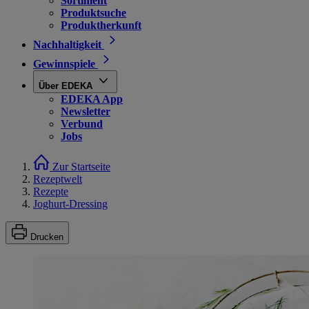
Sortiment
Produktsuche
Produktherkunft
Nachhaltigkeit
Gewinnspiele
Über EDEKA
EDEKA App
Newsletter
Verbund
Jobs
Zur Startseite
Rezeptwelt
Rezepte
Joghurt-Dressing
Drucken