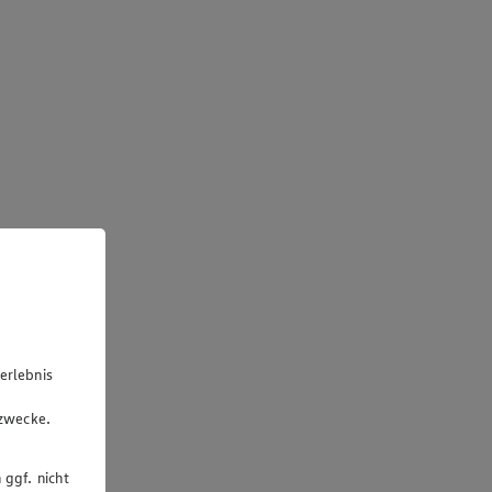
erlebnis
u
gzwecke.
 ggf. nicht