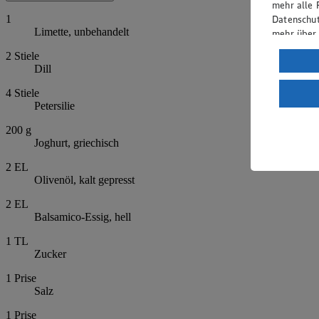
mehr alle 
Datenschut
1
Limette, unbehandelt
mehr über
2
Stiele
Verarbeit
Dill
Wenn du au
4
Stiele
ein, dass 
Petersilie
einem nach
Risiko ein
200
g
Joghurt, griechisch
Informatio
2
EL
Olivenöl, kalt gepresst
2
EL
Balsamico-Essig, hell
1
TL
Zucker
1
Prise
Salz
1
Prise