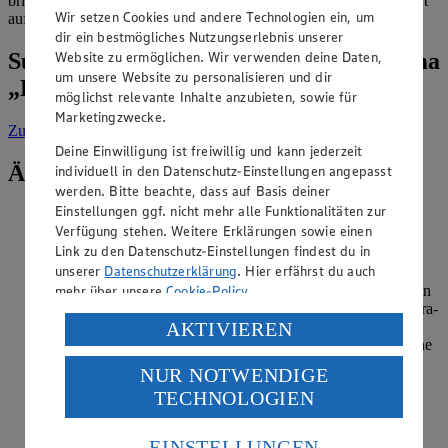
bringt Farbe in den Salat, sorgt für tolle Abwechslung – und macht
Wir setzen Cookies und andere Technologien ein, um
auf jedem Buffet richtig was her!
dir ein bestmögliches Nutzungserlebnis unserer
Website zu ermöglichen. Wir verwenden deine Daten,
Suche weitere Tipps & Tricks zum Thema
um unsere Website zu personalisieren und dir
„Kochen“
möglichst relevante Inhalte anzubieten, sowie für
Marketingzwecke.
Zur Suche
vorgefiltert nach Kategorie: Kochen
Deine Einwilligung ist freiwillig und kann jederzeit
Ähnliche Inhalte
individuell in den Datenschutz-Einstellungen angepasst
werden. Bitte beachte, dass auf Basis deiner
Einstellungen ggf. nicht mehr alle Funktionalitäten zur
Wie macht man Pesto?
Verfügung stehen. Weitere Erklärungen sowie einen
Link zu den Datenschutz-Einstellungen findest du in
Kategorie:
Kochen
unserer
Datenschutzerklärung
. Hier erfährst du auch
Pesto ist eine mediterrane Paste, die gerne zu Nudelgerichten
mehr über unsere
Cookie-Policy
.
gegessen wird. Auch als pikanter Brotaufstrich oder als Extra-
Verarbeitung deiner personenbezogenen Daten in den
Würze bei Gerichten wie Pesto-Eiern ist sie beliebt. Es gibt
AKTIVIEREN
viele verschiedene Varianten, üblicherweise ist die Basis eine
USA durch Facebook und YouTube:
…
NUR NOTWENDIGE
Wenn du auf „Aktivieren“ klickst, willigst du im Sinne
TECHNOLOGIEN
des Art. 49 Abs. 1 Satz 1 lit. a) DSGVO ein, dass deine
weiterlesen
Daten in den USA verarbeitet werden. Der EuGH sieht
die USA als Land mit einem nach europäischen
Hummer essen: Was kann man davon essen
EINSTELLUNGEN