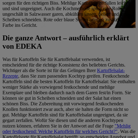
sorgen für den richtigen Biss. Mehlige Kartoffeln zerfallen leicht
und sind ungeeignet. Auch die Kochmethode spielt eine Rolle:
ungeschält in Salzwasser garen, abkühlen lassen, pellen und in
Scheiben schneiden. Rote oder blaue Sorten bringen zusätzlich
Farbe ins Gericht.
Die ganze Antwort – ausführlich erklärt
von EDEKA
Was für Kartoffeln Sie für Kartoffelsalat verwenden, ist
entscheidend für die richtige Konsistenz des beliebten Gerichts.
Wichtiger als die Sorte ist für das Gelingen Ihrer
Kartoffelsalat-
Rezepte
, dass Sie zum passenden Kochtyp greifen. Festkochende
Kartoffeln sind die besten Kartoffeln für Kartoffelsalat: Sie enthalten
weniger Stärke als vorwiegend festkochende und mehlige
Exemplare und bleiben dadurch nach dem Garen fest/in Form. Sie
können sie gut in Scheiben schneiden und der Salat hat einen
schönen Biss. Die Zubereitung mit vorwiegend festkochenden
Knollen funktioniert zwar auch, aber sie halten die Form nicht so
gut. Mehlige Kartoffeln sind für Kartoffelsalat ungeeignet, da sie
gegart zerfallen. Wofür Sie diesen und die anderen Kochtypen
nutzen können, erfahren Sie in der Antwort auf die Frage
"Mehlig
oder festkochend: Welche Kartoffeln für welches Gericht?"
. Was die
Kartoffelsorte für Kartoffelsalat betrifft, so entscheiden Angebot und