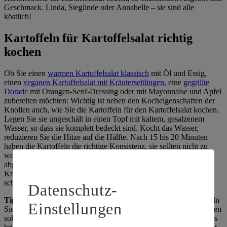
Geschmack. Linda, Sieglinde oder Annabelle – sie sind alle
köstlich!
Kartoffeln für Kartoffelsalat richtig
kochen
Ob Sie einen
warmen Kartoffelsalat klassisch
mit Öl und Essig,
einen
veganen Kartoffelsalat mit Kräuterseitlingen
, eine
gegrillte
Dorade
mit Orangen-Senf-Dressing oder mit Mayonnaise und Apfel
zubereiten möchten: Wichtig ist neben den Kocheigenschaften der
Knollen auch, wie Sie die Kartoffeln für den Kartoffelsalat kochen.
Legen Sie sie ungeschält in einen Topf mit kaltem, gesalzenem
Wasser, so dass sie komplett bedeckt sind. Kocht das Wasser,
reduzieren Sie die Hitze auf die Hälfte. Nach 15 bis 20 Minuten
haben die Kartoffeln die richtige Konsistenz, sie sollten nicht zu
weich werden. Nach dem Kochen sollte man das Kochwasser
abgießen und die Kartoffeln leicht abkühlen lassen. Sobald die
Knollen handwarm sind, können Sie sie pellen und in Scheiben
schneiden.
Datenschutz-
Tipp:
Stehen Sie das nächste Mal vor der Frage, welche Kartoffeln
Einstellungen
Sie für schwäbischen Kartoffelsalat oder andere Kreationen nehmen
sollen, dann greifen Sie doch mal zu roten oder blauen Sorten. Das