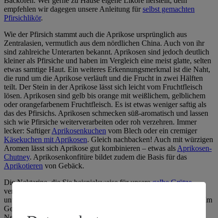
Backofen. Wer gerne zu Hause eigene Liköre herstellt, dem
empfehlen wir dagegen unsere Anleitung für
selbst gemachten
Pfirsichlikör
.
Wie der Pfirsich stammt auch die Aprikose ursprünglich aus
Zentralasien, vermutlich aus dem nördlichen China. Auch von ihr
sind zahlreiche Unterarten bekannt. Aprikosen sind jedoch deutlich
kleiner als Pfirsiche und haben im Vergleich eine meist glatte, selten
etwas samtige Haut. Ein weiteres Erkennungsmerkmal ist die Naht,
die rund um die Aprikose verläuft und die Frucht in zwei Hälften
teilt. Der Stein in der Aprikose lässt sich leicht vom Fruchtfleisch
lösen. Aprikosen sind gelb bis orange mit weißlichem, gelblichem
oder orangefarbenem Fruchtfleisch. Es ist etwas weniger saftig als
das des Pfirsichs. Aprikosen schmecken süß-aromatisch und lassen
sich wie Pfirsiche weiterverarbeiten oder roh verzehren. Immer
lecker: Saftiger
Aprikosenkuchen
vom Blech oder ein cremiger
Käsekuchen mit Aprikosen
. Gleich nachbacken! Auch mit würzigen
Aromen lässt sich Aprikose gut kombinieren – etwas als
Aprikosen-
Chutney
. Aprikosenkonfitüre bildet zudem die Basis für das
Aprikotieren
von Gebäck.
Die Nektarine, die Sie beispielsweise für unsere
gelbe Grütze
verwenden, ist wahrscheinlich eine Mutante des Pfirsichs. Sie
unterscheidet sich von ihm unter anderem durch ihre glatte Haut. Im
Gegensatz zum saftig-süßen Pfirsich kann der Geschmack der
Nektarine eine leicht säuerliche Note aufweisen. Merkmale wie