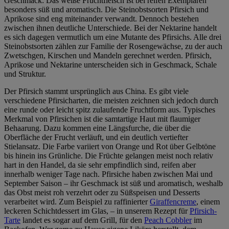
Geschmack: Das weiße Fruchtfleisch ist bei reifen Exemplaren
besonders süß und aromatisch. Die Steinobstsorten Pfirsich und
Aprikose sind eng miteinander verwandt. Dennoch bestehen
zwischen ihnen deutliche Unterschiede. Bei der Nektarine handelt
es sich dagegen vermutlich um eine Mutante des Pfirsichs. Alle drei
Steinobstsorten zählen zur Familie der Rosengewächse, zu der auch
Zwetschgen, Kirschen und Mandeln gerechnet werden. Pfirsich,
Aprikose und Nektarine unterscheiden sich in Geschmack, Schale
und Struktur.
Der Pfirsich stammt ursprünglich aus China. Es gibt viele
verschiedene Pfirsicharten, die meisten zeichnen sich jedoch durch
eine runde oder leicht spitz zulaufende Fruchtform aus. Typisches
Merkmal von Pfirsichen ist die samtartige Haut mit flaumiger
Behaarung. Dazu kommen eine Längsfurche, die über die
Oberfläche der Frucht verläuft, und ein deutlich vertiefter
Stielansatz. Die Farbe variiert von Orange und Rot über Gelbtöne
bis hinein ins Grünliche. Die Früchte gelangen meist noch relativ
hart in den Handel, da sie sehr empfindlich sind, reifen aber
innerhalb weniger Tage nach. Pfirsiche haben zwischen Mai und
September Saison – ihr Geschmack ist süß und aromatisch, weshalb
das Obst meist roh verzehrt oder zu Süßspeisen und Desserts
verarbeitet wird. Zum Beispiel zu raffinierter
Giraffencreme
, einem
leckeren Schichtdessert im Glas, – in unserem Rezept für
Pfirsich-
Tarte
landet es sogar auf dem Grill, für den
Peach Cobbler
im