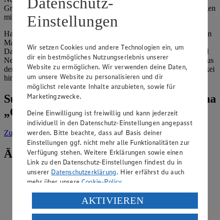
Datenschutz-
Größe, Kernstruktur und die Längsfurche teilen Nektarinen dagegen
Einstellungen
mit Pfirsichen.
Hauptlieferländer von Pfirsichen und Nektarinen für den deutschen
Markt sind Italien, Spanien, Frankreich und auch Griechenland.
Wir setzen Cookies und andere Technologien ein, um
Dabei erfreuen sich die weißfleischigen Sorten von Pfirsichen und
dir ein bestmögliches Nutzungserlebnis unserer
Nektarinen steigender Beliebtheit. Aprikosen kommen ebenfalls aus
Website zu ermöglichen. Wir verwenden deine Daten,
den genannten Ländern, wobei ergänzend Aprikosen aus der Türkei
um unsere Website zu personalisieren und dir
hinzukommen.
möglichst relevante Inhalte anzubieten, sowie für
Marketingzwecke.
Suche weitere Tipps & Tricks zum Thema
„Obst & Gemüse“
Deine Einwilligung ist freiwillig und kann jederzeit
individuell in den Datenschutz-Einstellungen angepasst
werden. Bitte beachte, dass auf Basis deiner
Zur Suche
vorgefiltert nach Kategorie: Obst & Gemüse
Einstellungen ggf. nicht mehr alle Funktionalitäten zur
Ähnliche Inhalte
Verfügung stehen. Weitere Erklärungen sowie einen
Link zu den Datenschutz-Einstellungen findest du in
unserer
Datenschutzerklärung
. Hier erfährst du auch
Darf man Rhabarber bedenkenlos roh essen?
mehr über unsere
Cookie-Policy
.
Kategorie:
Obst & Gemüse
Verarbeitung deiner personenbezogenen Daten in den
AKTIVIEREN
USA durch Facebook und YouTube:
Aufgrund der enthaltenen Oxalsäure sollte man Rhabarber