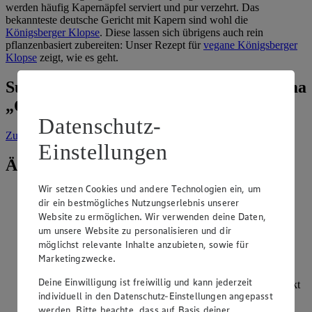
werden häufig Kapernäpfel serviert und pur verzehrt. Das
bekannteste deutsche Gericht mit Kapern sind wohl die
Königsberger Klopse
. Diese lassen sich übrigens auch rein
pflanzenbasiert zubereiten: Unser Rezept für
vegane Königsberger
Klopse
zeigt, wie es geht.
Suche weitere Tipps & Tricks zum Thema
„Obst & Gemüse“
Datenschutz-
Zur Suche
vorgefiltert nach Kategorie: Obst & Gemüse
Einstellungen
Ähnliche Inhalte
Wir setzen Cookies und andere Technologien ein, um
Ist auch das Grün der Mairübe essbar?
dir ein bestmögliches Nutzungserlebnis unserer
Website zu ermöglichen. Wir verwenden deine Daten,
Kategorie:
Obst & Gemüse
um unsere Website zu personalisieren und dir
möglichst relevante Inhalte anzubieten, sowie für
Neben der weißen Knolle ist auch das Grün der Mairübe
Marketingzwecke.
essbar. Es hat einen sehr frischen und eher milden
Geschmack. Es kann nach gründlichem Waschen
Deine Einwilligung ist freiwillig und kann jederzeit
beispielsweise als Salat verarbeitet werden oder kleingehackt
individuell in den Datenschutz-Einstellungen angepasst
verschiedenen Suppen, Soßen oder Dressi…
werden. Bitte beachte, dass auf Basis deiner