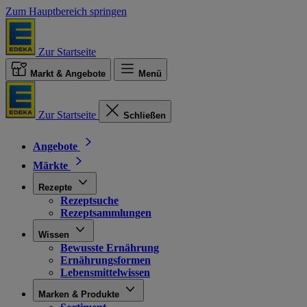
Zum Hauptbereich springen
Zur Startseite
Markt & Angebote
Menü
Zur Startseite
Schließen
Angebote
Märkte
Rezepte
Rezeptsuche
Rezeptsammlungen
Wissen
Bewusste Ernährung
Ernährungsformen
Lebensmittelwissen
Marken & Produkte