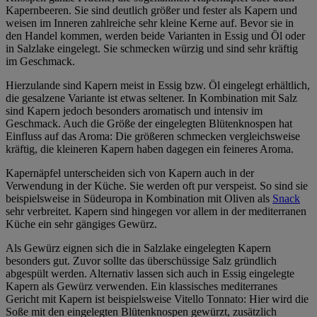
Kapernbeeren. Sie sind deutlich größer und fester als Kapern und
weisen im Inneren zahlreiche sehr kleine Kerne auf. Bevor sie in
den Handel kommen, werden beide Varianten in Essig und Öl oder
in Salzlake eingelegt. Sie schmecken würzig und sind sehr kräftig
im Geschmack.
Hierzulande sind Kapern meist in Essig bzw. Öl eingelegt erhältlich,
die gesalzene Variante ist etwas seltener. In Kombination mit Salz
sind Kapern jedoch besonders aromatisch und intensiv im
Geschmack. Auch die Größe der eingelegten Blütenknospen hat
Einfluss auf das Aroma: Die größeren schmecken vergleichsweise
kräftig, die kleineren Kapern haben dagegen ein feineres Aroma.
Kapernäpfel unterscheiden sich von Kapern auch in der
Verwendung in der Küche. Sie werden oft pur verspeist. So sind sie
beispielsweise in Südeuropa in Kombination mit Oliven als
Snack
sehr verbreitet. Kapern sind hingegen vor allem in der mediterranen
Küche ein sehr gängiges Gewürz.
Als Gewürz eignen sich die in Salzlake eingelegten Kapern
besonders gut. Zuvor sollte das überschüssige Salz gründlich
abgespült werden. Alternativ lassen sich auch in Essig eingelegte
Kapern als Gewürz verwenden. Ein klassisches mediterranes
Gericht mit Kapern ist beispielsweise Vitello Tonnato: Hier wird die
Soße mit den eingelegten Blütenknospen gewürzt, zusätzlich