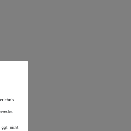
erlebnis
u
gzwecke.
 ggf. nicht