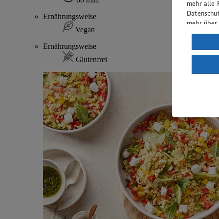
mehr alle 
Datenschut
Ernährungsweise
mehr über
Vegan
Verarbeit
Ernährungsweise
Wenn du au
Glutenfrei
ein, dass 
einem nach
Risiko ein
Informatio