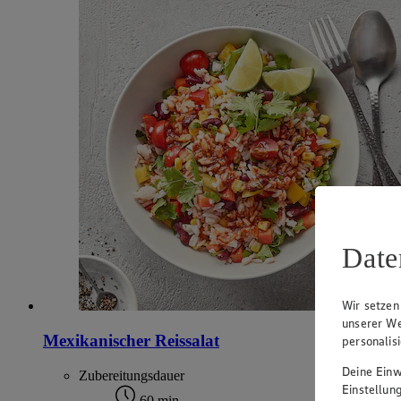
Date
Wir setzen
unserer We
Mexikanischer Reissalat
personalis
Deine Einwi
Zubereitungsdauer
Einstellun
60 min.