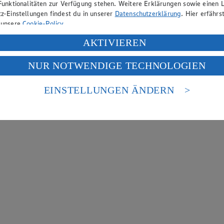
Funktionalitäten zur Verfügung stehen. Weitere Erklärungen sowie einen L
z-Einstellungen findest du in unserer
Datenschutzerklärung
. Hier erfährs
 unsere
Cookie-Policy
.
ung deiner personenbezogenen Daten in den USA durch Facebook und Yo
AKTIVIEREN
f „Aktivieren“ klickst, willigst du im Sinne des Art. 49 Abs. 1 Satz 1 lit
NUR NOTWENDIGE TECHNOLOGIEN
deine Daten in den USA verarbeitet werden. Der EuGH sieht die USA als 
 europäischen Standards nicht angemessenen Datenschutzniveau an. Es b
es Zugriffs durch US-amerikanische Behörden.
EINSTELLUNGEN ÄNDERN
nen zum Herausgeber der Seite findest du im
Impressum