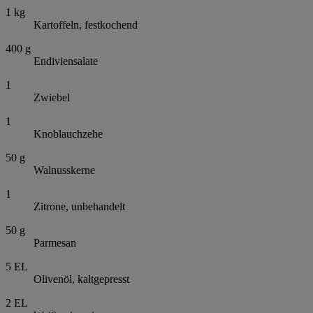
1
kg
Kartoffeln, festkochend
400
g
Endiviensalate
1
Zwiebel
1
Knoblauchzehe
50
g
Walnusskerne
1
Zitrone, unbehandelt
50
g
Parmesan
5
EL
Olivenöl, kaltgepresst
2
EL