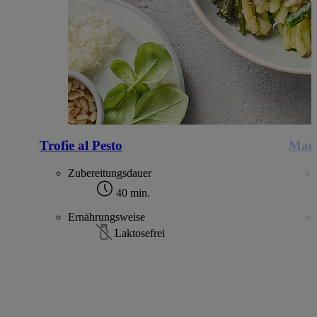
Trofie al Pesto
Mang
Zubereitungsdauer
40 min.
Ernährungsweise
Laktosefrei