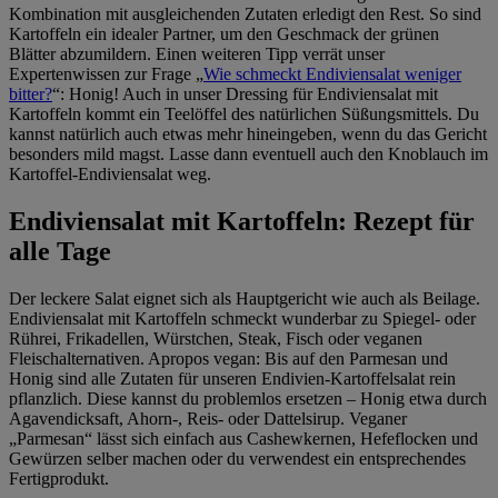
Kombination mit ausgleichenden Zutaten erledigt den Rest. So sind
Kartoffeln ein idealer Partner, um den Geschmack der grünen
Blätter abzumildern. Einen weiteren Tipp verrät unser
Expertenwissen zur Frage „
Wie schmeckt Endiviensalat weniger
bitter?
“: Honig! Auch in unser Dressing für Endiviensalat mit
Kartoffeln kommt ein Teelöffel des natürlichen Süßungsmittels. Du
kannst natürlich auch etwas mehr hineingeben, wenn du das Gericht
besonders mild magst. Lasse dann eventuell auch den Knoblauch im
Kartoffel-Endiviensalat weg.
Endiviensalat mit Kartoffeln: Rezept für
alle Tage
Der leckere Salat eignet sich als Hauptgericht wie auch als Beilage.
Endiviensalat mit Kartoffeln schmeckt wunderbar zu Spiegel- oder
Rührei, Frikadellen, Würstchen, Steak, Fisch oder veganen
Fleischalternativen. Apropos vegan: Bis auf den Parmesan und
Honig sind alle Zutaten für unseren Endivien-Kartoffelsalat rein
pflanzlich. Diese kannst du problemlos ersetzen – Honig etwa durch
Agavendicksaft, Ahorn-, Reis- oder Dattelsirup. Veganer
„Parmesan“ lässt sich einfach aus Cashewkernen, Hefeflocken und
Gewürzen selber machen oder du verwendest ein entsprechendes
Fertigprodukt.