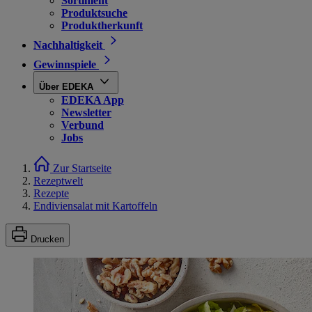
Sortiment
Produktsuche
Produktherkunft
Nachhaltigkeit
Gewinnspiele
Über EDEKA
EDEKA App
Newsletter
Verbund
Jobs
Zur Startseite
Rezeptwelt
Rezepte
Endiviensalat mit Kartoffeln
Drucken