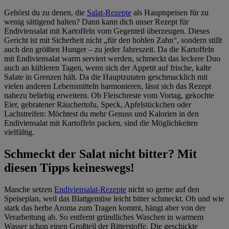
Gehörst du zu denen, die
Salat-Rezepte
als Hauptspeisen für zu
wenig sättigend halten? Dann kann dich unser Rezept für
Endiviensalat mit Kartoffeln vom Gegenteil überzeugen. Dieses
Gericht ist mit Sicherheit nicht „für den hohlen Zahn“, sondern stillt
auch den größten Hunger – zu jeder Jahreszeit. Da die Kartoffeln
mit Endiviensalat warm serviert werden, schmeckt das leckere Duo
auch an kühleren Tagen, wenn sich der Appetit auf frische, kalte
Salate in Grenzen hält. Da die Hauptzutaten geschmacklich mit
vielen anderen Lebensmitteln harmonieren, lässt sich das Rezept
nahezu beliebig erweitern. Ob Fleischreste vom Vortag, gekochte
Eier, gebratener Räuchertofu, Speck, Apfelstückchen oder
Lachstreifen: Möchtest du mehr Genuss und Kalorien in den
Endiviensalat mit Kartoffeln packen, sind die Möglichkeiten
vielfältig.
Schmeckt der Salat nicht bitter? Mit
diesen Tipps keineswegs!
Manche setzen
Endiviensalat-Rezepte
nicht so gerne auf den
Speiseplan, weil das Blattgemüse leicht bitter schmeckt. Ob und wie
stark das herbe Aroma zum Tragen kommt, hängt aber von der
Verarbeitung ab. So entfernt gründliches Waschen in warmem
Wasser schon einen Großteil der Bitterstoffe. Die geschickte