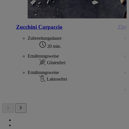
Zucchini Carpaccio
Zitr
Zubereitungsdauer
20 min.
Ernährungsweise
Glutenfrei
Ernährungsweise
Laktosefrei