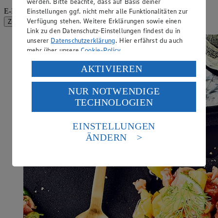
werden. Bitte beachte, dass auf Basis deiner
Einstellungen ggf. nicht mehr alle Funktionalitäten zur
E-Mail-Adresse (Pflichtfeld)
Verfügung stehen. Weitere Erklärungen sowie einen
Zur Newsletter-Anmeldung
Link zu den Datenschutz-Einstellungen findest du in
unserer
Datenschutzerklärung
. Hier erfährst du auch
mehr über unsere
Cookie-Policy
.
Verarbeitung deiner personenbezogenen Daten in den
AKTIVIEREN
USA durch Facebook und YouTube:
NUR NOTWENDIGE
Wenn du auf „Aktivieren“ klickst, willigst du im Sinne
TECHNOLOGIEN
des Art. 49 Abs. 1 Satz 1 lit. a) DSGVO ein, dass deine
Daten in den USA verarbeitet werden. Der EuGH sieht
die USA als Land mit einem nach europäischen
EINSTELLUNGEN
Standards nicht angemessenen Datenschutzniveau an.
ÄNDERN
Es besteht das Risiko eines Zugriffs durch US-
amerikanische Behörden.
Informationen zum Herausgeber der Seite findest du
im
Impressum