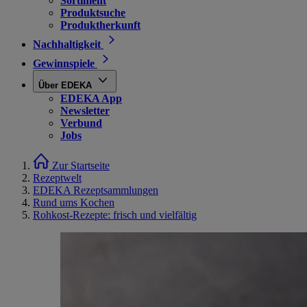
Sortiment
Produktsuche
Produktherkunft
Nachhaltigkeit
Gewinnspiele
Über EDEKA
EDEKA App
Newsletter
Verbund
Jobs
Zur Startseite
Rezeptwelt
EDEKA Rezeptsammlungen
Rund ums Kochen
Rohkost-Rezepte: frisch und vielfältig