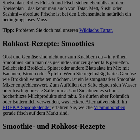
Speiseplan. Rohes Fleisch und Fisch stehen ebenfalls auf dem
Speiseplan - das kennt man auch von Tatar, Mett, Sushi oder
Sashimi – absolute Frische ist bei den Lebensmitteln natürlich ein
bedingungsloses Muss.
Tipp:
Probieren Sie doch mal unseren
Wildlachs-Tartar.
Rohkost-Rezepte: Smoothies
Obst und Gemüse sind nicht nur zum Knabbern da – in grünen
Smoothies kann man das gesunde Grünzeug ebenfalls genießen.
Beliebt sind Brokkoli, Spinat oder andere Blattsalate im Mix mit
Bananen, Birnen oder Äpfeln. Wenn Sie regelmäßig hartes Gemüse
wie Brokkoli verarbeiten möchten, ist ein leistungsstarker Smoothie-
Mixer empfehlenswert. Zum Auffüllen der Säfte eignen sich Wasser
oder frisch gepresste Säfte prima. Und Sie ahnen es schon -
hocherhitzte Milchprodukte sind tabu. Sie dürfen aber Rohmilch
oder Buttermilch verwenden, was leckere Alternativen sind. Im
EDEKA Saisonkalender
erfahren Sie, welche
Vitaminbomben
gerade frisch auf dem Markt sind.
Smoothie- und Rohkost-Rezepte