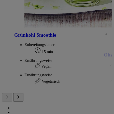
Grünkohl Smoothie
Zubereitungsdauer
15 min.
Obst
Ernährungsweise
Vegan
Ernährungsweise
Vegetarisch