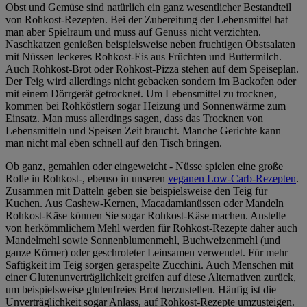
Obst und Gemüse sind natürlich ein ganz wesentlicher Bestandteil
von Rohkost-Rezepten. Bei der Zubereitung der Lebensmittel hat
man aber Spielraum und muss auf Genuss nicht verzichten.
Naschkatzen genießen beispielsweise neben fruchtigen Obstsalaten
mit Nüssen leckeres Rohkost-Eis aus Früchten und Buttermilch.
Auch Rohkost-Brot oder Rohkost-Pizza stehen auf dem Speiseplan.
Der Teig wird allerdings nicht gebacken sondern im Backofen oder
mit einem Dörrgerät getrocknet. Um Lebensmittel zu trocknen,
kommen bei Rohköstlern sogar Heizung und Sonnenwärme zum
Einsatz. Man muss allerdings sagen, dass das Trocknen von
Lebensmitteln und Speisen Zeit braucht. Manche Gerichte kann
man nicht mal eben schnell auf den Tisch bringen.
Ob ganz, gemahlen oder eingeweicht - Nüsse spielen eine große
Rolle in Rohkost-, ebenso in unseren
veganen Low-Carb-Rezepten
.
Zusammen mit Datteln geben sie beispielsweise den Teig für
Kuchen. Aus Cashew-Kernen, Macadamianüssen oder Mandeln
Rohkost-Käse können Sie sogar Rohkost-Käse machen. Anstelle
von herkömmlichem Mehl werden für Rohkost-Rezepte daher auch
Mandelmehl sowie Sonnenblumenmehl, Buchweizenmehl (und
ganze Körner) oder geschroteter Leinsamen verwendet. Für mehr
Saftigkeit im Teig sorgen geraspelte Zucchini. Auch Menschen mit
einer Glutenunverträglichkeit greifen auf diese Alternativen zurück,
um beispielsweise glutenfreies Brot herzustellen. Häufig ist die
Unverträglichkeit sogar Anlass, auf Rohkost-Rezepte umzusteigen.