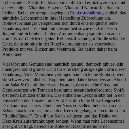
Lebensmittel. Sie dürfen bis maximal 42 Grad erhitzt werden, damit
alle wichtigen Vitamine, Enzyme, Vital- und Nährstoffe erhalten
bleiben. Bei einer streng ausgelegten
Rohkosternährung
schließt das
sämtliche Lebensmittel in ihrer Herstellung Zubereitung ein.
Rohkost-Anhänger versprechen sich durch eine möglichst reine
Ernährung mehr Vitalität und Gesundheit sowie den Erhalt von
Jugend und Schönheit. In dem Zusammenhang spricht man auch
von Urkost. Gleichzeitig sind Rohkost-Rezepte gut für die schlanke
Linie, denn sie sind in der Regel kalorienärmer als verarbeitete
Produkte mit viel Zucker und Weißmehl. Sie helfen daher beim
Abnehmen.
Viel Obst und Gemüse sind natürlich gesund, dennoch gibt es kein
uneingeschränkt grünes Licht für eine streng ausgelegte Form dieser
Ernährung: Viele Menschen vertragen nämlich keine Rohkost, weil
sie schwer verdaulich ist. Experten raten daher besonders am Abend
von Salat & Co. ab. Interessant ist auch, dass manche Obst- und
Gemüsesorten wie Tomaten bestimmte gesundheitsfördernde Stoffe
erst beim Erhitzen entfalten. Das enthaltene Lycopin sitzt tief in den
Faserzellen der Tomaten und wird erst durch die Hitze freigesetzt.
Das kann man sich wie bei einer Nuss vorstellen, bei der man die
Schale knacken muss, um an den Kern zu gelangen. Lycopin ist ein
"Radikalfänger". Er soll vor Krebs schützen und das Risiko von
Herz-Kreislauferkrankungen senken. Wenn man rohe Lebensmittel
aber gut verträgt, bereichern Rohkost-Rezepte definitiv den