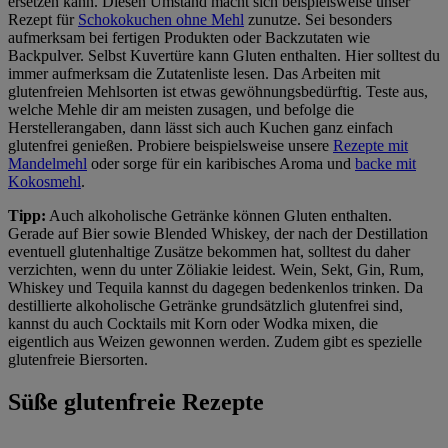
ersetzen kann. Diesen Umstand macht sich beispielsweise unser
Rezept für
Schokokuchen ohne Mehl
zunutze. Sei besonders
aufmerksam bei fertigen Produkten oder Backzutaten wie
Backpulver. Selbst Kuvertüre kann Gluten enthalten. Hier solltest du
immer aufmerksam die Zutatenliste lesen. Das Arbeiten mit
glutenfreien Mehlsorten ist etwas gewöhnungsbedürftig. Teste aus,
welche Mehle dir am meisten zusagen, und befolge die
Herstellerangaben, dann lässt sich auch Kuchen ganz einfach
glutenfrei genießen. Probiere beispielsweise unsere
Rezepte mit
Mandelmehl
oder sorge für ein karibisches Aroma und
backe mit
Kokosmehl
.
Tipp:
Auch alkoholische Getränke können Gluten enthalten.
Gerade auf Bier sowie Blended Whiskey, der nach der Destillation
eventuell glutenhaltige Zusätze bekommen hat, solltest du daher
verzichten, wenn du unter Zöliakie leidest. Wein, Sekt, Gin, Rum,
Whiskey und Tequila kannst du dagegen bedenkenlos trinken. Da
destillierte alkoholische Getränke grundsätzlich glutenfrei sind,
kannst du auch Cocktails mit Korn oder Wodka mixen, die
eigentlich aus Weizen gewonnen werden. Zudem gibt es spezielle
glutenfreie Biersorten.
Süße glutenfreie Rezepte