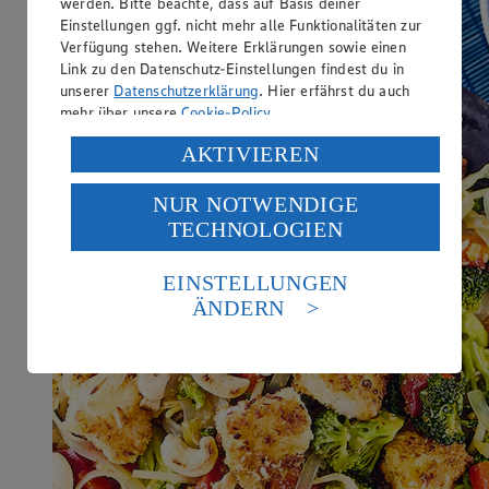
werden. Bitte beachte, dass auf Basis deiner
Einstellungen ggf. nicht mehr alle Funktionalitäten zur
Verfügung stehen. Weitere Erklärungen sowie einen
Link zu den Datenschutz-Einstellungen findest du in
unserer
Datenschutzerklärung
. Hier erfährst du auch
mehr über unsere
Cookie-Policy
.
Verarbeitung deiner personenbezogenen Daten in den
AKTIVIEREN
USA durch Facebook und YouTube:
NUR NOTWENDIGE
Wenn du auf „Aktivieren“ klickst, willigst du im Sinne
TECHNOLOGIEN
des Art. 49 Abs. 1 Satz 1 lit. a) DSGVO ein, dass deine
Daten in den USA verarbeitet werden. Der EuGH sieht
die USA als Land mit einem nach europäischen
EINSTELLUNGEN
Standards nicht angemessenen Datenschutzniveau an.
ÄNDERN
Es besteht das Risiko eines Zugriffs durch US-
amerikanische Behörden.
Informationen zum Herausgeber der Seite findest du
im
Impressum