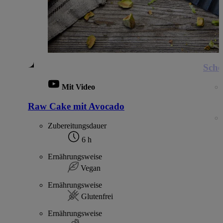
Scho
Mit Video
Raw Cake mit Avocado
Zubereitungsdauer
6 h
Ernährungsweise
Vegan
Ernährungsweise
Glutenfrei
Ernährungsweise