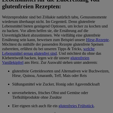
glutenfreien Rezepten:
Weizenprodukte sind bei Zöliakie natürlich tabu, Genussmomente
wiederum überhaupt nicht. Im Gegenteil. Denn glutenfreie
Lebensmittel bieten genügend Optionen, um lecker zu kochen und
zu backen. Vor allem helfen sie, die Ernährung auf die
Unverträglichkeit abzustimmen. Wie vielfältig eine glutenfreie
Ernährung sein kann, beweisen zum Beispiel unsere
Hirse-Rezepte
.
Möchtest du mithilfe der passenden Rezepte glutenfreie Speisen
zubereiten, erfährst du bei unseren Tipps & Tricks,
welche
Lebensmittel genau glutenfrei sind
. Und möchtest du ohne das
Klebereiweiß backen, legen wir dir unsere
glutenfreien
Vanillekipferl
ans Herz. Zur Auswahl stehen unter anderem:
glutenfreie Getreidesorten und Alternativen wie Buchweizen,
Hirse, Quinoa, Amaranth, Teff, Mais oder Reis
Süßungsmittel wie Zucker, Honig oder Agavendicksaft
unverarbeitetes, frisches Obst und Gemüse oder
Tiefkühlprodukte ohne Zusätze
Eier eignen sich auch für ein
glutenfreies Frühstück
.