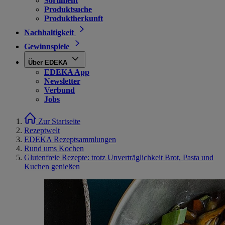
Sortiment
Produktsuche
Produktherkunft
Nachhaltigkeit
Gewinnspiele
Über EDEKA
EDEKA App
Newsletter
Verbund
Jobs
Zur Startseite
Rezeptwelt
EDEKA Rezeptsammlungen
Rund ums Kochen
Glutenfreie Rezepte: trotz Unverträglichkeit Brot, Pasta und
Kuchen genießen