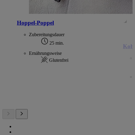
Hoppel-Poppel
Zubereitungsdauer
25 min.
Kohl
Ernährungsweise
Glutenfrei