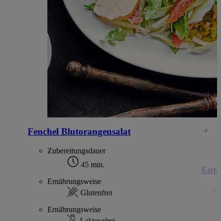
Fenchel Blutorangensalat
Zubereitungsdauer
45 min.
Ente
Ernährungsweise
Glutenfrei
Ernährungsweise
Laktosefrei