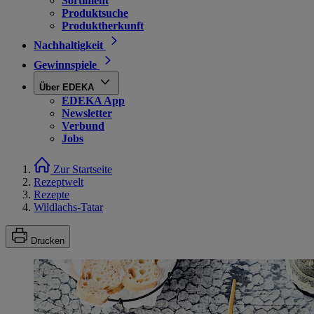
Sortiment
Produktsuche
Produktherkunft
Nachhaltigkeit
Gewinnspiele
Über EDEKA
EDEKA App
Newsletter
Verbund
Jobs
Zur Startseite
Rezeptwelt
Rezepte
Wildlachs-Tatar
Drucken