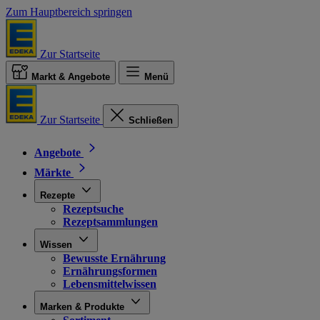
Zum Hauptbereich springen
Zur Startseite
Markt & Angebote
Menü
Zur Startseite
Schließen
Angebote
Märkte
Rezepte
Rezeptsuche
Rezeptsammlungen
Wissen
Bewusste Ernährung
Ernährungsformen
Lebensmittelwissen
Marken & Produkte