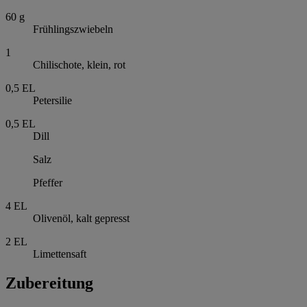
60
g
Frühlingszwiebeln
1
Chilischote, klein, rot
0,5
EL
Petersilie
0,5
EL
Dill
Salz
Pfeffer
4
EL
Olivenöl, kalt gepresst
2
EL
Limettensaft
Zubereitung