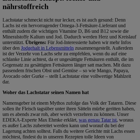
nährstoffreich
Lachstatar schmeckt nicht nur lecker, es ist auch gesund: Denn
Lachs ist ein hervorragender Omega-3-Fettsäure-Lieferant und
enthält zudem die wichtigen Vitamine D, B6 und B12 sowie die
Mineralstoffe Kalium und Jod. Dadurch werden Herz und Kreislauf
unterstützt.
Übrigens:
Für Jod-Interessierte haben wir mehr Infos
über den
Jodgehalt in Lebensmitteln
zusammengestellt. Außerdem
ist der Verzehr von Lachs sehr zu empfehlen, wenn du auf eine
schlanke Linie achtest, da er ungesättigte Fettsäuren enthält, die im
Gegensatz zu gesättigten Fettsäuren länger satt machen. Mit dazu
passendem frischen Obst und Gemüse – so wie Mango, Papaya,
Avocado oder Gurke – stellt Lachstatar eine vollwertige Mahlzeit
dar.
Woher das Lachstatar seinen Namen hat
Namensgeber ist einem Mythos zufolge das Volk der Tataren. Diese
sollen ihr Fleisch tagsüber unter ihren Sätteln mürbe geritten haben,
um es abends zwar roh, aber weich verzehren zu können. Unser
EDEKA-Experte Max Ehmke erklärt,
was genau Tatar ist
, woraus
es außer Lachs zubereitet werden kann und worauf du bei der
Lagerung achten solltest. Falls du weitere Gerichte mit Lachs essen
möchtest, findest du in unseren Rezepten tolle Ideen von