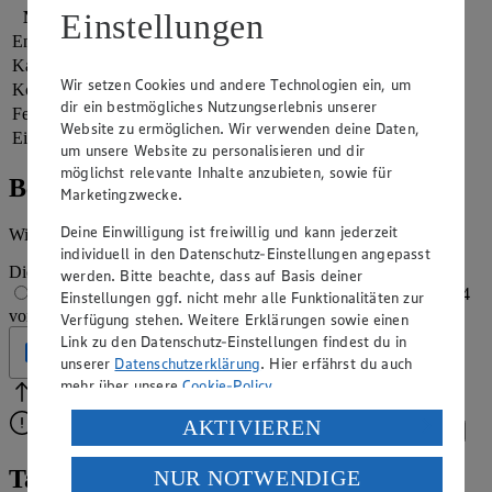
Einstellungen
Nährwerte
pro Portion
Energie
611 kj (7 %)
Kalorien
146 kcal (7 %)
Wir setzen Cookies und andere Technologien ein, um
Kohlenhydrate
9 g
dir ein bestmögliches Nutzungserlebnis unserer
Fett
17 g
Website zu ermöglichen. Wir verwenden deine Daten,
Eiweiß
15 g
um unsere Website zu personalisieren und dir
möglichst relevante Inhalte anzubieten, sowie für
Bewertung
Marketingzwecke.
Deine Einwilligung ist freiwillig und kann jederzeit
Wie hat es dir geschmeckt?
individuell in den Datenschutz-Einstellungen angepasst
Die Bewertung wird automatisch gespeichert
werden. Bitte beachte, dass auf Basis deiner
1 von 5 Sternen
2 von 5 Sternen
3 von 5 Sternen
4
Einstellungen ggf. nicht mehr alle Funktionalitäten zur
von 5 Sternen
5 von 5 Sternen
Verfügung stehen. Weitere Erklärungen sowie einen
Link zu den Datenschutz-Einstellungen findest du in
Geprüft
unserer
Datenschutzerklärung
. Hier erfährst du auch
mehr über unsere
Cookie-Policy
.
Bitte Pfeile benutzen
Vielen Dank für deine Bewertung.
Verarbeitung deiner personenbezogenen Daten in den
AKTIVIEREN
Bitte wähle eine Bewertung aus, um fortzufahren.
Bewerten
USA durch Facebook und YouTube:
Tatar mit frischem und geräuchertem
NUR NOTWENDIGE
Wenn du auf „Aktivieren“ klickst, willigst du im Sinne