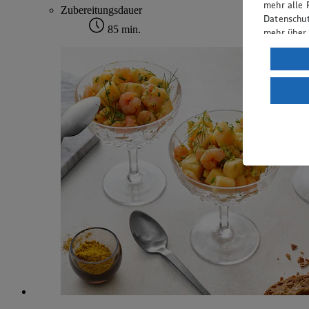
mehr alle 
Zubereitungsdauer
Datenschut
85 min.
mehr über
Verarbeit
Wenn du au
ein, dass 
einem nach
Risiko ein
Informatio