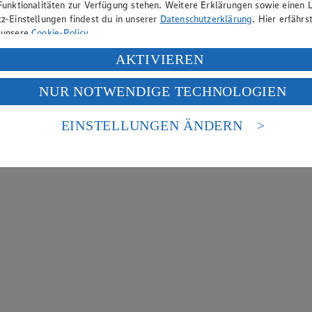
Funktionalitäten zur Verfügung stehen. Weitere Erklärungen sowie einen L
z-Einstellungen findest du in unserer
Datenschutzerklärung
. Hier erfährs
 unsere
Cookie-Policy
.
ung deiner personenbezogenen Daten in den USA durch Facebook und Yo
AKTIVIEREN
f „Aktivieren“ klickst, willigst du im Sinne des Art. 49 Abs. 1 Satz 1 lit
NUR NOTWENDIGE TECHNOLOGIEN
deine Daten in den USA verarbeitet werden. Der EuGH sieht die USA als 
 europäischen Standards nicht angemessenen Datenschutzniveau an. Es b
es Zugriffs durch US-amerikanische Behörden.
EINSTELLUNGEN ÄNDERN
nen zum Herausgeber der Seite findest du im
Impressum