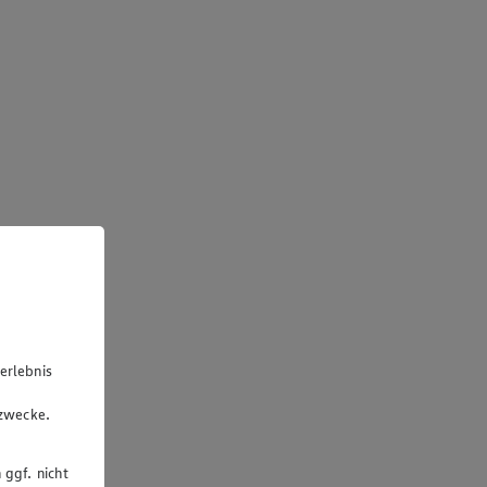
erlebnis
u
gzwecke.
 ggf. nicht