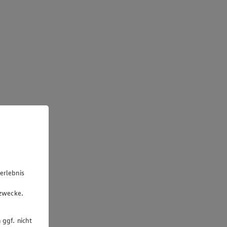
erlebnis
u
gzwecke.
 ggf. nicht