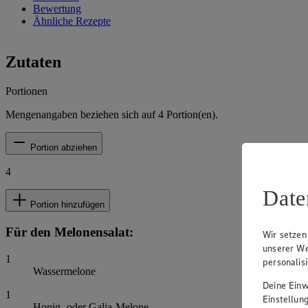
Bewertung
Ähnliche Rezepte
Zutaten
Portionen
Mengenangaben beziehen sich auf
4
Portion(en).
Portion abziehen
4
Date
Portion hinzufügen
Für den Melonensalat:
Wir setzen
unserer We
1
personalis
Wassermelone
Deine Einwi
1
Einstellun
Honig- oder Galia-Melone