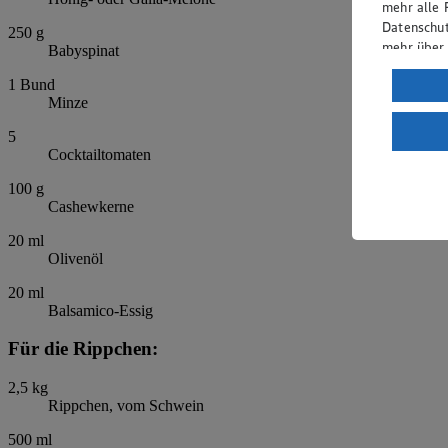
mehr alle 
Datenschut
250
g
mehr über
Babyspinat
Verarbeit
1
Bund
Minze
Wenn du au
ein, dass 
5
Cocktailtomaten
einem nach
Risiko ein
100
g
Cashewkerne
Informatio
20
ml
Olivenöl
20
ml
Balsamico-Essig
Für die Rippchen:
2,5
kg
Rippchen, vom Schwein
500
ml