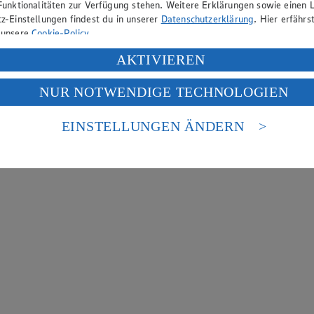
Funktionalitäten zur Verfügung stehen. Weitere Erklärungen sowie einen L
z-Einstellungen findest du in unserer
Datenschutzerklärung
. Hier erfährs
 unsere
Cookie-Policy
.
ung deiner personenbezogenen Daten in den USA durch Facebook und Yo
AKTIVIEREN
f „Aktivieren“ klickst, willigst du im Sinne des Art. 49 Abs. 1 Satz 1 lit
NUR NOTWENDIGE TECHNOLOGIEN
deine Daten in den USA verarbeitet werden. Der EuGH sieht die USA als 
 europäischen Standards nicht angemessenen Datenschutzniveau an. Es b
es Zugriffs durch US-amerikanische Behörden.
EINSTELLUNGEN ÄNDERN
nen zum Herausgeber der Seite findest du im
Impressum