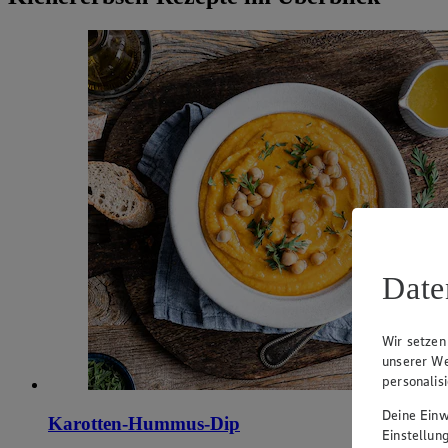
Date
Wir setzen
unserer We
personalis
Deine Einwi
Karotten-Hummus-Dip
Einstellun