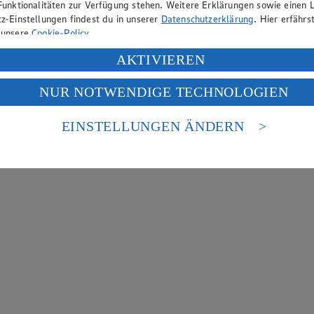
Funktionalitäten zur Verfügung stehen. Weitere Erklärungen sowie einen L
z-Einstellungen findest du in unserer
Datenschutzerklärung
. Hier erfährs
 unsere
Cookie-Policy
.
ung deiner personenbezogenen Daten in den USA durch Facebook und Yo
AKTIVIEREN
f „Aktivieren“ klickst, willigst du im Sinne des Art. 49 Abs. 1 Satz 1 lit
NUR NOTWENDIGE TECHNOLOGIEN
deine Daten in den USA verarbeitet werden. Der EuGH sieht die USA als 
 europäischen Standards nicht angemessenen Datenschutzniveau an. Es b
es Zugriffs durch US-amerikanische Behörden.
EINSTELLUNGEN ÄNDERN
nen zum Herausgeber der Seite findest du im
Impressum