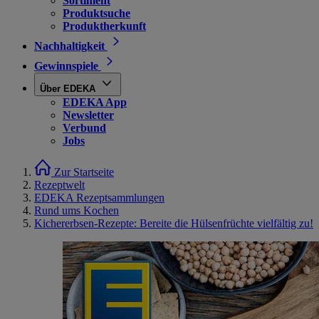
Sortiment
Produktsuche
Produktherkunft
Nachhaltigkeit
Gewinnspiele
Über EDEKA
EDEKA App
Newsletter
Verbund
Jobs
Zur Startseite
Rezeptwelt
EDEKA Rezeptsammlungen
Rund ums Kochen
Kichererbsen-Rezepte: Bereite die Hülsenfrüchte vielfältig zu!