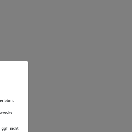
erlebnis
u
gzwecke.
 ggf. nicht