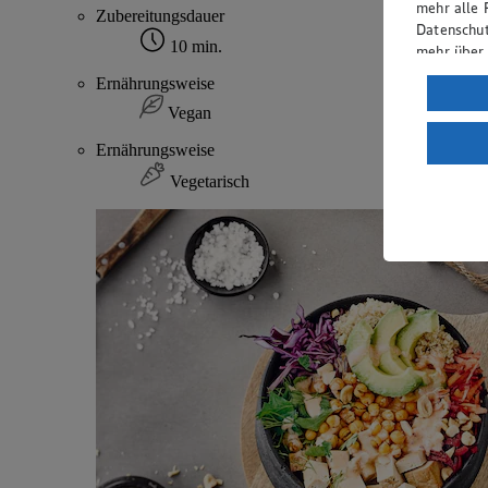
mehr alle 
Zubereitungsdauer
Datenschut
10 min.
mehr über
Ernährungsweise
Verarbeit
Vegan
Wenn du au
ein, dass 
Ernährungsweise
einem nach
Vegetarisch
Risiko ein
Informatio