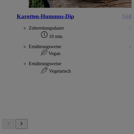
Karotten-Hummus-Dip
Süßk
Zubereitungsdauer
10 min.
Ernährungsweise
Vegan
Ernährungsweise
Vegetarisch