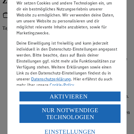
Zubereitung
Wir setzen Cookies und andere Technologien ein, um
dir ein bestmögliches Nutzungserlebnis unserer
Website zu ermöglichen. Wir verwenden deine Daten,
Utensilien
um unsere Website zu personalisieren und dir
möglichst relevante Inhalte anzubieten, sowie für
Tajine
Marketingzwecke.
Das Fleisch abbrausen, trocken tupfen und mundgerecht
Deine Einwilligung ist freiwillig und kann jederzeit
würfeln. Die Zwiebeln schälen, halbieren und in Streifen
schneiden. Den Knoblauch schälen und fein hacken.
individuell in den Datenschutz-Einstellungen angepasst
werden. Bitte beachte, dass auf Basis deiner
Das Fleisch in heißem Öl in einer Tajine sanft anbraten. Die
Einstellungen ggf. nicht mehr alle Funktionalitäten zur
Zwiebeln, den Knoblauch, den Ingwer, Kurkuma,
Verfügung stehen. Weitere Erklärungen sowie einen
Kreuzkümmel und Zimt untermengen, salzen, pfeffern und
Link zu den Datenschutz-Einstellungen findest du in
die Brühe angießen. Zugedeckt ca. 45 Minuten leise
unserer
Datenschutzerklärung
. Hier erfährst du auch
schmoren lassen. Nach Bedarf noch ein wenig Wasser
mehr über unsere
Cookie-Policy
.
ergänzen.
Verarbeitung deiner personenbezogenen Daten in den
AKTIVIEREN
Die Zitrone abtropfen lassen und in kleine Stücke schneiden.
USA durch Facebook und YouTube:
Die Möhren schälen und dicke Scheiben oder Stücke
schneiden. Den Wirsing putzen, waschen und in
NUR NOTWENDIGE
Wenn du auf „Aktivieren“ klickst, willigst du im Sinne
mundgerechte Stücke schneiden. Zusammen mit den Möhren
TECHNOLOGIEN
des Art. 49 Abs. 1 Satz 1 lit. a) DSGVO ein, dass deine
und den Zitronen zum Lamm geben und weitere ca. 20
Minuten garen.
Daten in den USA verarbeitet werden. Der EuGH sieht
die USA als Land mit einem nach europäischen
EINSTELLUNGEN
Die Zucchini waschen, putzen und in Scheiben schneiden.