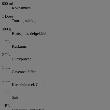
800
ml
Kokosmilch
1
Dose
Tomate, stückig
400
g
Blattspinat, tiefgekühlt
1
TL
Kurkuma
2
TL
Currypulver
1
TL
Cayennepfeffer
1
TL
Kreuzkümmel, Cumin
1
TL
Salz
1
EL