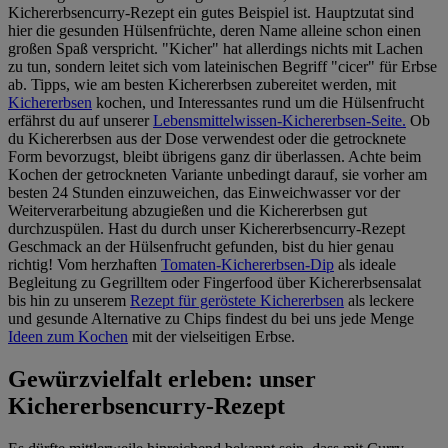
Kichererbsencurry-Rezept ein gutes Beispiel ist. Hauptzutat sind
hier die gesunden Hülsenfrüchte, deren Name alleine schon einen
großen Spaß verspricht. "Kicher" hat allerdings nichts mit Lachen
zu tun, sondern leitet sich vom lateinischen Begriff "cicer" für Erbse
ab. Tipps, wie am besten Kichererbsen zubereitet werden, mit
Kichererbsen
kochen, und Interessantes rund um die Hülsenfrucht
erfährst du auf unserer
Lebensmittelwissen-Kichererbsen-Seite.
Ob
du Kichererbsen aus der Dose verwendest oder die getrocknete
Form bevorzugst, bleibt übrigens ganz dir überlassen. Achte beim
Kochen der getrockneten Variante unbedingt darauf, sie vorher am
besten 24 Stunden einzuweichen, das Einweichwasser vor der
Weiterverarbeitung abzugießen und die Kichererbsen gut
durchzuspülen. Hast du durch unser Kichererbsencurry-Rezept
Geschmack an der Hülsenfrucht gefunden, bist du hier genau
richtig! Vom herzhaften
Tomaten-Kichererbsen-Dip
als ideale
Begleitung zu Gegrilltem oder Fingerfood über Kichererbsensalat
bis hin zu unserem
Rezept für geröstete Kichererbsen
als leckere
und gesunde Alternative zu Chips findest du bei uns jede Menge
Ideen zum Kochen
mit der vielseitigen Erbse.
Gewürzvielfalt erleben: unser
Kichererbsencurry-Rezept