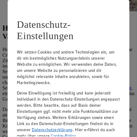
Schnell zubereitet: Die Tahini Sesampaste
Datenschutz-
Hummus-Rezepte: Ein Dip, viele
Einstellungen
Varianten
Hummus stammt aus dem orientalischen Raum und bezeichnet eine
Wir setzen Cookies und andere Technologien ein, um
Creme aus Kichererbsen, welche zusammen mit ein wenig
dir ein bestmögliches Nutzungserlebnis unserer
Zitronensaft, Olivenöl und Gewürzen püriert wird. In den original
Website zu ermöglichen. Wir verwenden deine Daten,
israelischen oder arabischen Hummus-Rezepten wird die
um unsere Website zu personalisieren und dir
Sesampaste
Tahini
zu den pürierten Kichererbsen gegeben. Diese
möglichst relevante Inhalte anzubieten, sowie für
sorgt dafür, dass Ihr Hummus besonders cremig wird und die
charakteristische Sesamnote annimmt. Haben Sie keine fertige
Marketingzwecke.
Sesampaste zur Hand, geben Sie, wie in unserem
Hummus-Rezept
,
Deine Einwilligung ist freiwillig und kann jederzeit
einfach helle Sesamsamen zu den Kichererbsen und pürieren Sie das
Ganze so lange, bis eine glatte Masse entsteht.
individuell in den Datenschutz-Einstellungen angepasst
werden. Bitte beachte, dass auf Basis deiner
Das Schöne an dem orientalischen Kichererbsendip ist die Vielzahl
Einstellungen ggf. nicht mehr alle Funktionalitäten zur
an Hummus-Rezept-Varianten – je nach Belieben können Sie für
Verfügung stehen. Weitere Erklärungen sowie einen
Ihren Hummus die Gewürze variieren. Klassischerweise geben Sie
Link zu den Datenschutz-Einstellungen findest du in
Kreuzkümmel und etwas Paprikapulver hinzu, für Schärfe sorgt ein
unserer
Datenschutzerklärung
. Hier erfährst du auch
wenig Chili. Mögen Sie es bunter, können Sie Ihren Hummus mit
mehr über unsere
Cookie-Policy
.
Gemüse aufwerten, im Rezept für
Kürbis-Hummus
mixen Sie