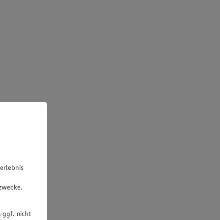
erlebnis
u
gzwecke.
 ggf. nicht