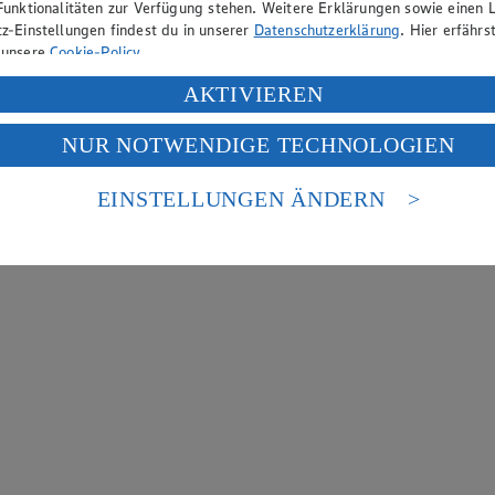
Funktionalitäten zur Verfügung stehen. Weitere Erklärungen sowie einen L
z-Einstellungen findest du in unserer
Datenschutzerklärung
. Hier erfährs
 unsere
Cookie-Policy
.
ung deiner personenbezogenen Daten in den USA durch Facebook und Yo
AKTIVIEREN
f „Aktivieren“ klickst, willigst du im Sinne des Art. 49 Abs. 1 Satz 1 lit
NUR NOTWENDIGE TECHNOLOGIEN
deine Daten in den USA verarbeitet werden. Der EuGH sieht die USA als 
 europäischen Standards nicht angemessenen Datenschutzniveau an. Es b
es Zugriffs durch US-amerikanische Behörden.
EINSTELLUNGEN ÄNDERN
nen zum Herausgeber der Seite findest du im
Impressum