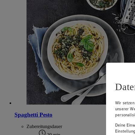
Date
Wir setzen
unserer We
Spaghetti Pesto
personalis
Deine Einwi
Zubereitungsdauer
Einstellun
20 min.