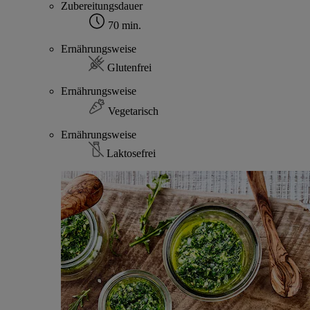
Zubereitungsdauer
70 min.
Ernährungsweise
Glutenfrei
Ernährungsweise
Vegetarisch
Ernährungsweise
Laktosefrei