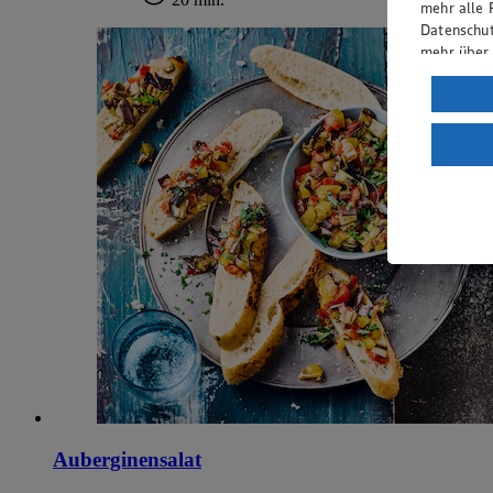
mehr alle 
Datenschut
mehr über
Verarbeit
Wenn du au
ein, dass 
einem nach
Risiko ein
Informatio
Auberginensalat